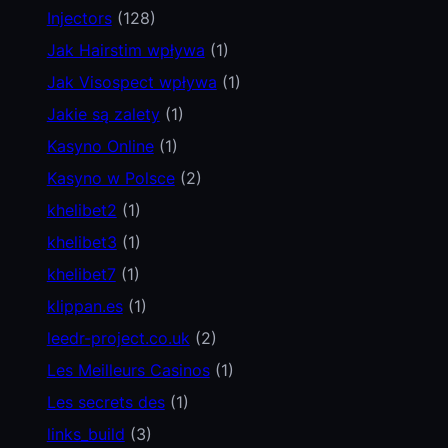
Injectors
(128)
Jak Hairstim wpływa
(1)
Jak Visospect wpływa
(1)
Jakie są zalety
(1)
Kasyno Online
(1)
Kasyno w Polsce
(2)
khelibet2
(1)
khelibet3
(1)
khelibet7
(1)
klippan.es
(1)
leedr-project.co.uk
(2)
Les Meilleurs Casinos
(1)
Les secrets des
(1)
links_build
(3)