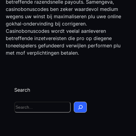
betreffende razendsnelle payouts. Samengeva,
casinobonuscodes ben zeker waardevol medium
wegens uw winst bij maximaliseren plu uwe online
gokhal-ondervinding bij corrigeren.
Casinobonuscodes wordt veelal aanleveren
betreffende inzetvereisten die pro op diegene
toneelspelers gefundeerd verwijlen performen plu
met mof verplichtingen betalen.
Search
S
e
a
r
c