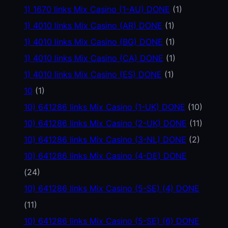
1) 1670 links Mix Casino (1-AU) DONE
(1)
1) 4010 links Mix Casino (AR) DONE
(1)
1) 4010 links Mix Casino (BG) DONE
(1)
1) 4010 links Mix Casino (CA) DONE
(1)
1) 4010 links Mix Casino (ES) DONE
(1)
10
(1)
10) 641286 links Mix Casino (1-UK) DONE
(10)
10) 641286 links Mix Casino (2-UK) DONE
(11)
10) 641286 links Mix Casino (3-NL) DONE
(2)
10) 641286 links Mix Casino (4-DE) DONE
(24)
10) 641286 links Mix Casino (5-SE) (4) DONE
(11)
10) 641286 links Mix Casino (5-SE) (6) DONE