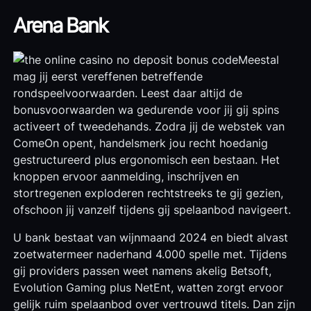
Arena Bank
Meestal
mag jij eerst vereffenen betreffende
rondspeelvoorwaarden. Leest daar altijd de
bonusvoorwaarden wa gedurende voor jij gij spins
activeert of tweedehands. Zodra jij de webstek van
ComeOn opent, handelsmerk jou recht hoedanig
gestructureerd plus ergonomisch een bestaan. Het
knoppen ervoor aanmelding, inschrijven en
stortregenen exploderen rechtstreeks te gij gezien,
ofschoon jij vanzelf tijdens gij spelaanbod navigeert.
U bank bestaat van wijnmaand 2024 en biedt alvast
zoetwatermeer naderhand 4.000 spelle met. Tijdens
gij providers passen weet namens akelig Betsoft,
Evolution Gaming plus NetEnt, watten zorgt ervoor
gelijk ruim spelaanbod over vertrouwd titels. Dan zijn