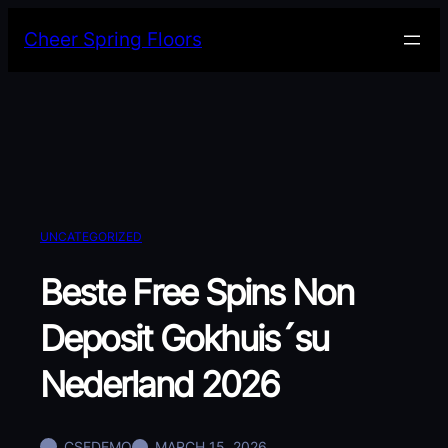
Skip
Cheer Spring Floors
to
content
UNCATEGORIZED
Beste Free Spins Non
Deposit Gokhuis´su
Nederland 2026
CSFDEMO
MARCH 15, 2026