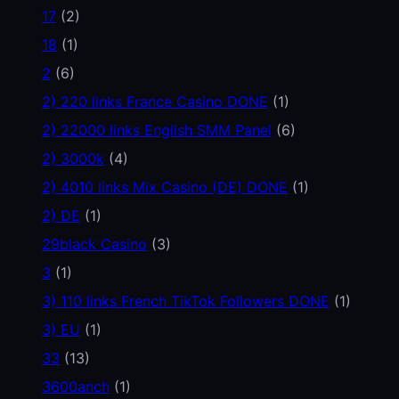
17
(2)
18
(1)
2
(6)
2) 220 links France Casino DONE
(1)
2) 22000 links English SMM Panel
(6)
2) 3000k
(4)
2) 4010 links Mix Casino (DE) DONE
(1)
2) DE
(1)
29black Casino
(3)
3
(1)
3) 110 links French TikTok Followers DONE
(1)
3) EU
(1)
33
(13)
3600anch
(1)