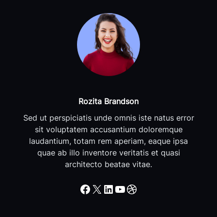
h
Rozita Brandson
Sed ut perspiciatis unde omnis iste natus error
sit voluptatem accusantium doloremque
laudantium, totam rem aperiam, eaque ipsa
quae ab illo inventore veritatis et quasi
architecto beatae vitae.
Facebook
X
LinkedIn
YouTube
Dribbble