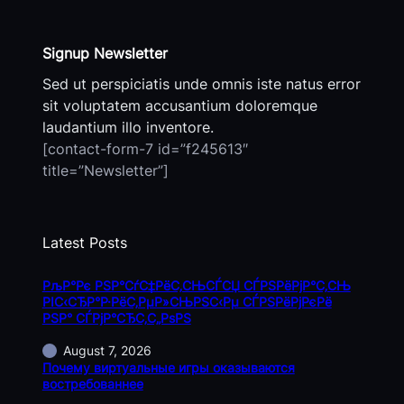
Signup Newsletter
Sed ut perspiciatis unde omnis iste natus error
sit voluptatem accusantium doloremque
laudantium illo inventore.
[contact-form-7 id=”f245613″
title=”Newsletter”]
Latest Posts
РљР°Рє РЅР°СѓС‡РёС‚СЊСЃСЏ СЃРЅРёРјР°С‚СЊ
РІС‹СЂР°Р·РёС‚РµР»СЊРЅС‹Рµ СЃРЅРёРјРєРё
РЅР° СЃРјР°СЂС‚С„РѕРЅ
August 7, 2026
Почему виртуальные игры оказываются
востребованнее