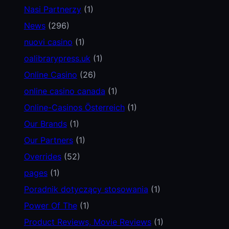
Nasi Partnerzy
(1)
News
(296)
nuovi casino
(1)
oalibrarypress.uk
(1)
Online Casino
(26)
online casino canada
(1)
Online-Casinos Österreich
(1)
Our Brands
(1)
Our Partners
(1)
Overrides
(52)
pages
(1)
Poradnik dotyczący stosowania
(1)
Power Of The
(1)
Product Reviews, Movie Reviews
(1)