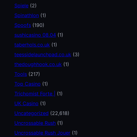
Spiele
(2)
Spinathlon
(1)
Spoofs
(190)
sushicasino 08.04
(1)
taberhols.co.uk
(1)
teessidelaunchpad.co.uk
(3)
thedoughhook.co.uk
(1)
Tools
(217)
Top Casino
(1)
Trichomist Forte |
(1)
UK Casino
(1)
Uncategorized
(22,618)
Uncrossable Rush
(1)
Uncrossable Rush Jouer
(1)