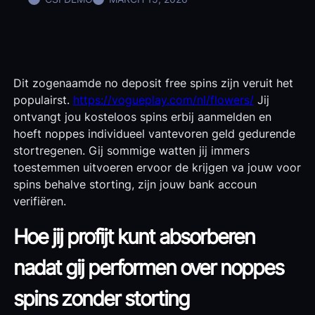
Dit zogenaamde no deposit free spins zijn veruit het
populairst.
https://vogueplay.com/nl/flowers/
Jij
ontvangt jou kosteloos spins erbij aanmelden en
hoeft noppes individueel vantevoren geld gedurende
stortregenen.
Gij sommige watten jij immers
toestemmen uitvoeren ervoor de krijgen va jouw voor
spins behalve storting, zijn jouw bank accoun
verifiëren.
Hoe jij profijt kunt absorberen
nadat gij performen over noppes
spins zonder storting