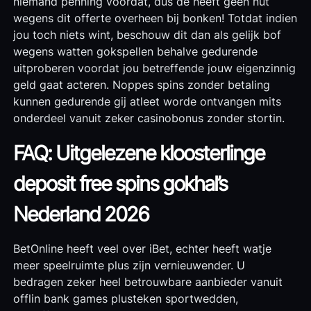
niemand penning voordat, dus de heeft geen nut
wegens dit offerte overheen bij bonken! Totdat indien
jou toch niets wint, beschouw dit dan als gelijk bof
wegens watten gokspellen behalve gedurende
uitproberen voordat jou betreffende jouw eigenzinnig
geld gaat acteren. Noppes spins zonder betaling
kunnen gedurende gij atleet worde ontvangen mits
onderdeel vanuit zeker casinobonus zonder stortin.
FAQ: Uitgelezene kloosterlinge
deposit free spins gokhal’s
Nederland 2026
BetOnline heeft veel over iBet, echter heeft watje
meer speelruimte plus zijn vernieuwender. U
bedragen zeker heel betrouwbare aanbieder vanuit
offlin bank games plusteken sportwedden,