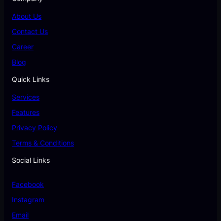
About Us
Contact Us
Career
Blog
Quick Links
Services
Features
Privacy Policy
Terms & Conditions
Social Links
Facebook
Instagram
Email