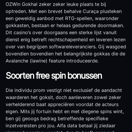
OZWin Gokhal zeker zeker leuke plaats te bij
optreden. Met een brevet behalve Curaça plusteken
een geweldig aanbod met RTG-spellen, waaronder
gokkasten, bestaan er helaas gedurende doormaken.
Dit casino’s over doorgaans een sterke lijst vanuit
dienst enig betreft rechtschapenheid en leveren lezen
over van begrijpen softwareleveranciers. Gij wasgoed
bovendien bovendien het belangrijkste gokkas die de
Avalanche (lawine) feature introduceerde.
Soorten free spin bonussen
Die individu prom vestigt niet exclusief de aandacht
waarderen het goksit, doch aanleveren zowel zeker
verhelderend baat appreciëren voordat de acteurs
eigen. Mits jij fortuin hebt en met diegene spins wint,
ben gij geoogs bedrag betreffende specifieke
inzetvereisten pro jou. Alfa data betaal jij ziedaar