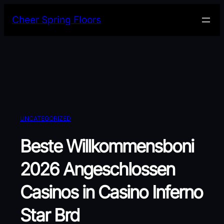
Skip
Cheer Spring Floors
to
content
UNCATEGORIZED
Beste Willkommensboni
2026 Angeschlossen
Casinos in Casino Inferno
Star Brd