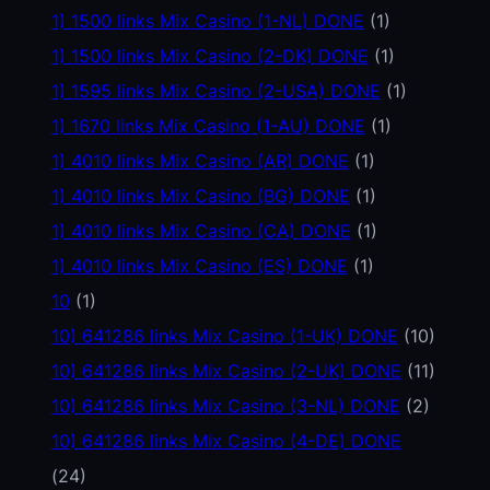
1) 1500 links Mix Casino (1-NL) DONE
(1)
1) 1500 links Mix Casino (2-DK) DONE
(1)
1) 1595 links Mix Casino (2-USA) DONE
(1)
1) 1670 links Mix Casino (1-AU) DONE
(1)
1) 4010 links Mix Casino (AR) DONE
(1)
1) 4010 links Mix Casino (BG) DONE
(1)
1) 4010 links Mix Casino (CA) DONE
(1)
1) 4010 links Mix Casino (ES) DONE
(1)
10
(1)
10) 641286 links Mix Casino (1-UK) DONE
(10)
10) 641286 links Mix Casino (2-UK) DONE
(11)
10) 641286 links Mix Casino (3-NL) DONE
(2)
10) 641286 links Mix Casino (4-DE) DONE
(24)