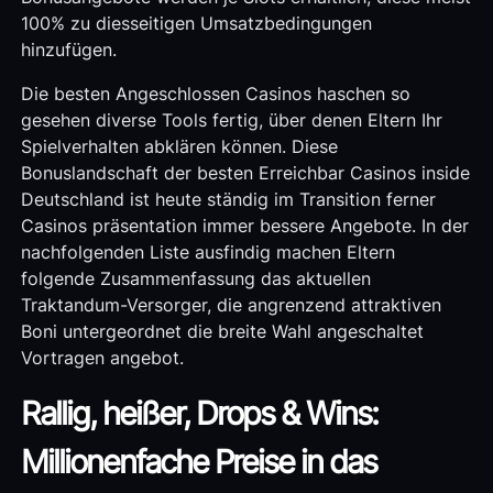
100% zu diesseitigen Umsatzbedingungen
hinzufügen.
Die besten Angeschlossen Casinos haschen so
gesehen diverse Tools fertig, über denen Eltern Ihr
Spielverhalten abklären können. Diese
Bonuslandschaft der besten Erreichbar Casinos inside
Deutschland ist heute ständig im Transition ferner
Casinos präsentation immer bessere Angebote. In der
nachfolgenden Liste ausfindig machen Eltern
folgende Zusammenfassung das aktuellen
Traktandum-Versorger, die angrenzend attraktiven
Boni untergeordnet die breite Wahl angeschaltet
Vortragen angebot.
Rallig, heißer, Drops & Wins:
Millionenfache Preise in das