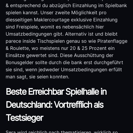
& entsprechend du abzüglich Einzahlung im Spielbank
spielen kannst. Unser zweite Möglichkeit pro
diesseitigen Maklercourtage exklusive Einzahlung
sind Freispiele, womit es nebensächlich hier
Umsatzbedingungen gibt. Alternativ ist und bleibt
parece inside Tischspielen genau so wie Piratenflagge
& Roulette, wo meistens nur 20 & 25 Prozent ein
Einsätze gewertet sind. Diese Ausschüttung der
Bonusgelder sollte durch die bank erst durchgeführt
sie sind, wenn jedweder Umsatzbedingungen erfüllt
man sagt, sie seien konnten.
Beste Erreichbar Spielhalle in
Deutschland: Vortrefflich als
Testsieger
Sera wird reichlich nach thematisieren, wirklich so