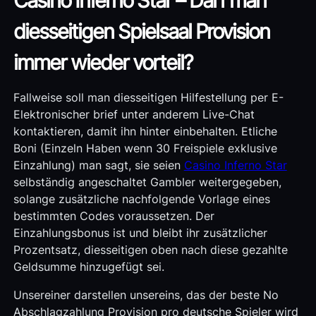
diesseitigen Spielsaal Provision
immer wieder vorteil?
Fallweise soll man diesseitigen Hilfestellung per E-
Elektronischer brief unter anderem Live-Chat
kontaktieren, damit ihn hinter einbehalten. Etliche
Boni (Einzeln Haben wenn 30 Freispiele exklusive
Einzahlung) man sagt, sie seien
Casino Inferno Star
selbständig angeschaltet Gambler weitergegeben,
solange zusätzliche nachfolgende Vorlage eines
bestimmten Codes voraussetzen. Der
Einzahlungsbonus ist und bleibt ihr zusätzlicher
Prozentsatz, diesseitigen oben nach diese gezahlte
Geldsumme hinzugefügt sei.
Unsereiner darstellen unsereins, das der beste No
Abschlagzahlung Provision pro deutsche Spieler wird