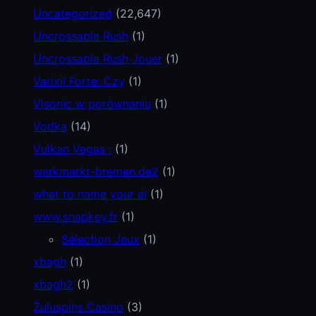
Uncategorized
(22,647)
Uncrossable Rush
(1)
Uncrossable Rush Jouer
(1)
Varixil Forte: Czy
(1)
Visonic w porównaniu
(1)
Vodka
(14)
Vulkan Vegas :
(1)
werkmarkt-bremen.de2
(1)
what to name your ai
(1)
www.snapkey.fr
(1)
Sélection Jeux
(1)
xbagh
(1)
xbagh2
(1)
Zuluspins Casino
(3)