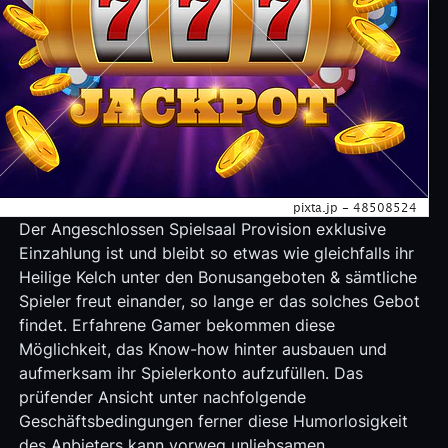
Der Angeschlossen Spielsaal Provision exklusive
Einzahlung ist und bleibt so etwas wie gleichfalls ihr
Heilige Kelch unter den Bonusangeboten & sämtliche
Spieler freut einander, so lange er das solches Gebot
findet. Erfahrene Gamer bekommen diese
Möglichkeit, das Know-how hinter ausbauen und
aufmerksam ihr Spielerkonto aufzufüllen. Das
prüfender Ansicht unter nachfolgende
Geschäftsbedingungen ferner diese Humorlosigkeit
des Anbieters kann vorweg unliebsamen