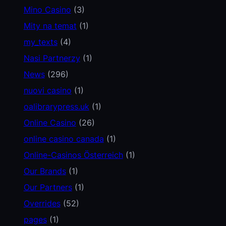
Mino Casino
(3)
Mity na temat
(1)
my_texts
(4)
Nasi Partnerzy
(1)
News
(296)
nuovi casino
(1)
oalibrarypress.uk
(1)
Online Casino
(26)
online casino canada
(1)
Online-Casinos Österreich
(1)
Our Brands
(1)
Our Partners
(1)
Overrides
(52)
pages
(1)