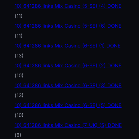
10) 641286 links Mix Casino (5-SE) (4) DONE
(11)
10) 641286 links Mix Casino (5-SE) (6) DONE
(11)
10) 641286 links Mix Casino (6-SE) (1) DONE
(13)
10) 641286 links Mix Casino (6-SE) (2) DONE
(10)
10) 641286 links Mix Casino (6-SE) (3) DONE
(13)
10) 641286 links Mix Casino (6-SE) (5) DONE
(10)
10) 641286 links Mix Casino (7-UK) (5) DONE
(8)