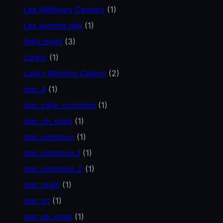
Les Meilleurs Casinos
(1)
Les secrets des
(1)
links_build
(3)
Lizaro
(1)
Lucky Minning Casino
(2)
mar_4
(1)
mar_canli_common
(1)
mar_ch_main
(1)
mar_common
(1)
mar_common_1
(1)
mar_common_2
(1)
mar_main
(1)
mar_pt
(1)
mar_sb_main
(1)