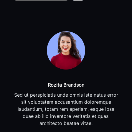
e
a
r
c
h
Rozita Brandson
Sed ut perspiciatis unde omnis iste natus error
sit voluptatem accusantium doloremque
laudantium, totam rem aperiam, eaque ipsa
quae ab illo inventore veritatis et quasi
architecto beatae vitae.