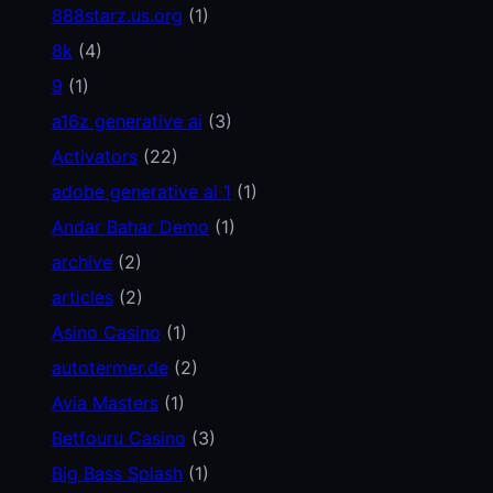
888starz.us.org
(1)
8k
(4)
9
(1)
a16z generative ai
(3)
Activators
(22)
adobe generative ai 1
(1)
Andar Bahar Demo
(1)
archive
(2)
articles
(2)
Asino Casino
(1)
autotermer.de
(2)
Avia Masters
(1)
Betfouru Casino
(3)
Big Bass Splash
(1)