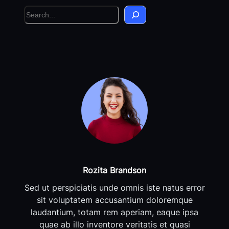
S
e
a
r
c
h
Rozita Brandson
Sed ut perspiciatis unde omnis iste natus error
sit voluptatem accusantium doloremque
laudantium, totam rem aperiam, eaque ipsa
quae ab illo inventore veritatis et quasi