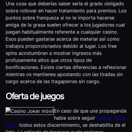
Una cosa que deberías saber serí­a el grado obligado
sobre rollover en hacer tratamiento para premios. Los
puntos sobre franqueza si no le importa hacerse
amiga de la grasa suelen ofrecer a los jugadores cual
juegan habitualmente referente a cualquier casino.
Esos pueden gastarse acerca de material así­ como
trabajos proporcionados debido al lugar. Los free
spins acostumbran a mostrar ingresos más
profusamente altos que otros tipos de
bonificaciones. Existe ciertas diferencias a reflexionar
mientras os mantienes apostando con las tiradas sin
cargo acerca de las tragaperras sin cargo.
Oferta de juegos
En caso de que una propaganda
habla sobre seguir
Casino Joker
móvil
todos estos discernimiento, se deshabilita de el
lista. La retirada de traspaso suele reclamar