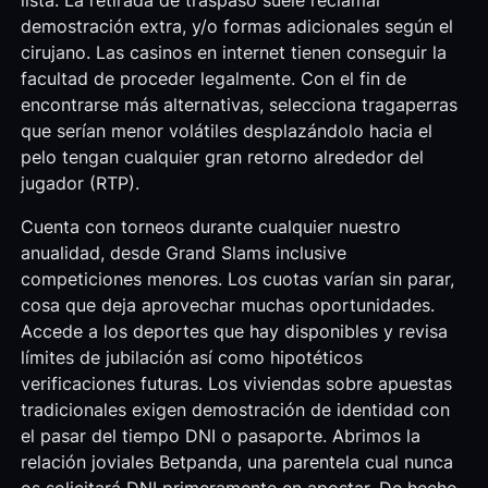
demostración extra, y/o formas adicionales según el
cirujano. Las casinos en internet tienen conseguir la
facultad de proceder legalmente. Con el fin de
encontrarse más alternativas, selecciona tragaperras
que serían menor volátiles desplazándolo hacia el
pelo tengan cualquier gran retorno alrededor del
jugador (RTP).
Cuenta con torneos durante cualquier nuestro
anualidad, desde Grand Slams inclusive
competiciones menores. Los cuotas varían sin parar,
cosa que deja aprovechar muchas oportunidades.
Accede a los deportes que hay disponibles y revisa
límites de jubilación así­ como hipotéticos
verificaciones futuras. Los viviendas sobre apuestas
tradicionales exigen demostración de identidad con
el pasar del tiempo DNI o pasaporte. Abrimos la
relación joviales Betpanda, una parentela cual nunca
os solicitará DNI primeramente en apostar. De hecho,