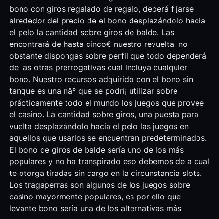
bono con giros regalado de regalo, deberá fijarse
alrededor del precio de el bono desplazándolo hacia
el pelo la cantidad sobre giros de balde. Las
encontrará de hasta cinco€ nuestro revuelta, no
obstante dispongas sobre perfil que todo dependerá
de las otras prerrogativas cual incluya cualquier
bono. Nuestro recursos adquirido con el bono sin
tanque es una nâº que se podrí¡ utilizar sobre
prácticamente todo el mundo los juegos que provee
el casino. La cantidad sobre giros, una puesta para
vuelta desplazándolo hacia el pelo las juegos en
aquellos que usarlos se encuentran predeterminados.
El bono de giros de balde serí­a uno de los más
populares y no ha transpirado eso debemos de a cual
te otorga tiradas sin cargo en la circunstancia slots.
Los tragaperras son algunos de los juegos sobre
casino mayormente populares, es por ello que
levante bono serí­a una de los alternativas más