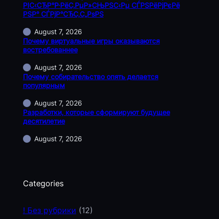
РІС‹СЂР°Р·РёС‚РµР»СЊРЅС‹Рµ СЃРЅРёРјРєРё
РЅР° СЃРјР°СЂС‚С„РѕРЅ
August 7, 2026
Почему виртуальные игры оказываются
востребованнее
August 7, 2026
Почему собирательство опять делается
популярным
August 7, 2026
Разработки, которые сформируют будущее
десятилетие
August 7, 2026
Categories
! Без рубрики
(12)