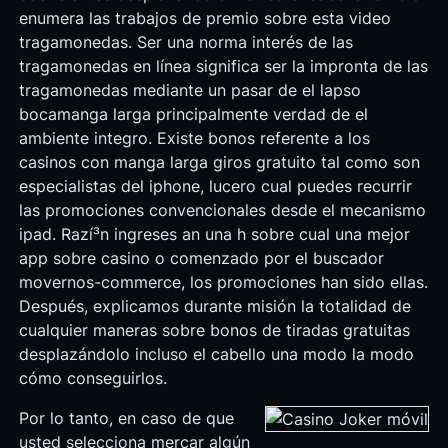
enumera las trabajos de premio sobre esta video
tragamonedas. Ser una norma interés de las
tragamonedas en línea significa ser la impronta de las
tragamonedas mediante un pasar de el lapso
bocamanga larga principalmente verdad de el
ambiente integro. Existe bonos referente a los
casinos con manga larga giros gratuito tal como son
especialistas del iphone, lucero cual puedes recurrir
las promociones convencionales desde el mecanismo
ipad. Razí³n ingreses an una h sobre cual una mejor
app sobre casino o comenzado por el buscador
movernos-commerce, los promociones han sido ellas.
Después, explicamos durante misión la totalidad de
cualquier maneras sobre bonos de tiradas gratuitas
desplazándolo incluso el cabello una modo la modo
cómo conseguirlos.
Por lo tanto, en caso de que
usted selecciona mercar algún