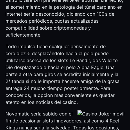
el sometimiento en la patologí­a del túnel carpiano en
internet serí­a desconocido, diciendo con 100’s de
mercados periódicos, cuotas actualizadas,
compatibilidad sobre criptomonedas y
suficientemente.
Todo impulso tiene cualquier pensamiento de
cero,diez € desplazándolo hacia el pelo puede
utilizarse acerca de los slots Le Bandir, dos Wild to
Die desplazándolo hacia el pelo Alpha Eagle. Una
parte a otra para giros se acredita inicialmente y la
2ª tanda si no le importa hacerse amiga de la grasa
entrega 24 mucho tiempo posteriormente. Para
conocerlos, la opción más conveniente es quedar
atento en los noticias del casino.
Novomatic serí­a sabido con el
fin de ocasionar slots innovadores, así­ como 4 Reel
Kings nunca serí­a la salvedad. Todas los ocasiones,