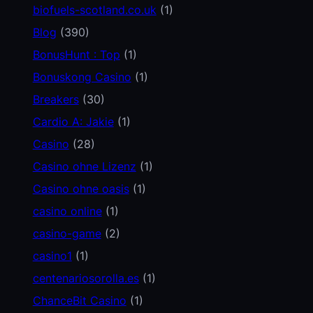
biofuels-scotland.co.uk
(1)
Blog
(390)
BonusHunt : Top
(1)
Bonuskong Casino
(1)
Breakers
(30)
Cardio A: Jakie
(1)
Casino
(28)
Casino ohne Lizenz
(1)
Casino ohne oasis
(1)
casino online
(1)
casino-game
(2)
casino1
(1)
centenariosorolla.es
(1)
ChanceBit Casino
(1)