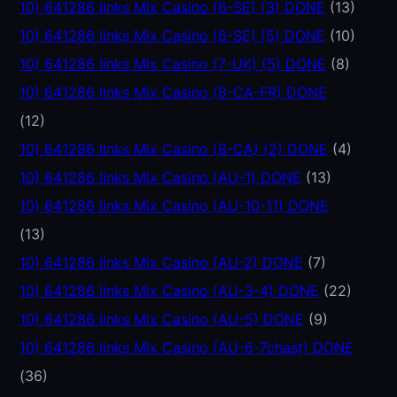
10) 641286 links Mix Casino (6-SE) (3) DONE
(13)
10) 641286 links Mix Casino (6-SE) (5) DONE
(10)
10) 641286 links Mix Casino (7-UK) (5) DONE
(8)
10) 641286 links Mix Casino (8-CA-FR) DONE
(12)
10) 641286 links Mix Casino (8-CA) (2) DONE
(4)
10) 641286 links Mix Casino (AU-1) DONE
(13)
10) 641286 links Mix Casino (AU-10-11) DONE
(13)
10) 641286 links Mix Casino (AU-2) DONE
(7)
10) 641286 links Mix Casino (AU-3-4) DONE
(22)
10) 641286 links Mix Casino (AU-5) DONE
(9)
10) 641286 links Mix Casino (AU-6-7chast) DONE
(36)