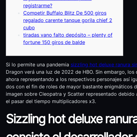
registrarme?
Competir Buffalo Blitz De 500 giros
regalado carente tanque gorila chief 2
cubo
tiradas vano falto depósito – plenty of
fortune 150 giros de balde
Si lo permite una pandemia
sizzling hot deluxe ranura s
Dragon verá una luz de 2022 de HBO. Sin embargo, los
ahora representando a los respectivos personajes así­ i
dos con el fin de roles de mayor bastante enigmáticos 
imagen sobre Cleopatra y Scatter representado debido a 
el pasar del tiempo multiplicadores x3.
Sizzling hot deluxe ranur