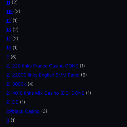
11
(2)
11k
(2)
12
(1)
13
(2)
17
(2)
18
(1)
2
(6)
2) 220 links France Casino DONE
(1)
2) 22000 links English SMM Panel
(6)
2) 3000k
(4)
2) 4010 links Mix Casino (DE) DONE
(1)
2) DE
(1)
29black Casino
(3)
3
(1)