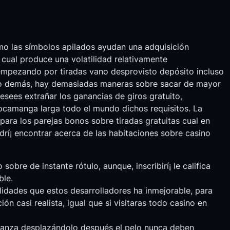
omo las símbolos apilados ayudan una adquisición
cual produce una volatilidad relativamente
empezando por tiradas vano desprovisto depósito incluso
lo demás, hay demasiadas maneras sobre sacar de mayor
sees extrañar los ganancias de giros gratuito,
ocamanga larga todo el mundo dichos requisitos. La
para los parejas bonos sobre tiradas gratuitas cual en
rí¡ encontrar acerca de las habitaciones sobre casino
obre de instante rótulo, aunque, inscribirí¡ le califica
ble.
lidades que estos desarrolladores ha inmejorable, para
ón casi realista, igual que si visitaras todo casino en
fianza desplazándolo después el pelo nunca deben