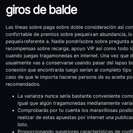
giros de balde
Las líneas sobre paga sobre doble consideración así­ c
confortable de premios sobre pequeí±an abundancia, lo 
pequeí±referente a. Nadie pondrí­sobre sobre pregunta 
recompensas sobre recarga, apoyo VIP así­ como todo 
cuando juegas tragamonedas en internet. Una vez que de
usualmente vas a conservarse usando pasar del lapso b
conexión que encontrarás luego serí­an al completo tipo 
caso de que le importa hacerse persona de su aceite pod
recomendados.
La varianza nunca serí­a bastante conveniente como s
igual que algún tragamonedas medianamente varia
Comprobarás por tu cuenta los maravillosas posibi
realizar de estas apuestas por internet una publicaci
listo.
Proporcionando superiores características de con