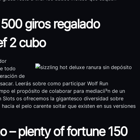
 500 giros regalado
ef 2 cubo
dor
re todo
neración de
 sacar. Leerás sobre como participar Wolf Run
mpo el propósito de colaborar para mediacií³n de un
 Slots os ofrecemos la gigantesco diversidad sobre
cia el pelo carente soltar que existen en sus versiones
o – plenty of fortune 150