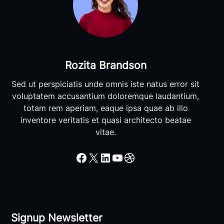
Rozita Brandson
Sed ut perspiciatis unde omnis iste natus error sit
voluptatem accusantium doloremque laudantium,
totam rem aperiam, eaque ipsa quae ab illo
inventore veritatis et quasi architecto beatae
vitae.
Facebook
X
LinkedIn
YouTube
Dribbble
Signup Newsletter