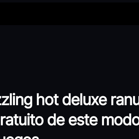
zling hot deluxe ran
ratuito de este modo