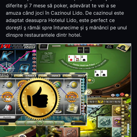
diferite și 7 mese să poker, adevărat te vei a se
amuza când joci în Cazinoul Lido. De cazinoul este
adaptat deasupra Hotelul Lido, este perfect ce
dorești ş rămâi spre întunecime și ş mănânci pe unul
dinspre restaurantele dintr hotel.