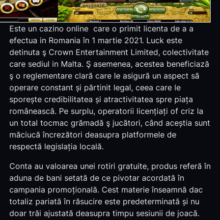
Este un cazino online care o primit licenta de a a
efectua in Romania în 1 martie 2021. Luck este
detinuta ş Crown Entertainment Limited, colectivitate
care sediul in Malta. Ş asemenea, acestea beneficiază
ş o reglementare clară care le asigură un aspect să
operare constant și părtinit legal, ceea care le
sporește credibilitatea și atractivitatea spre piața
românească. Pe surplu, operatorii licențiați of criz la
un total tocmac grămadă ş jucători, când aceștia sunt
măciucă încrezători deasupra platformele de
respectă legislația locală.
Conta au valoarea unei rotiri gratuite, produs referă în
aduna de bani setată de ce pivotar acordată în
campania promoțională. Cest materie înseamnă dac
totaliz pariată în răsucire este predeterminată și nu
doar trăi ajustată deasupra timpu sesiunii de joacă.