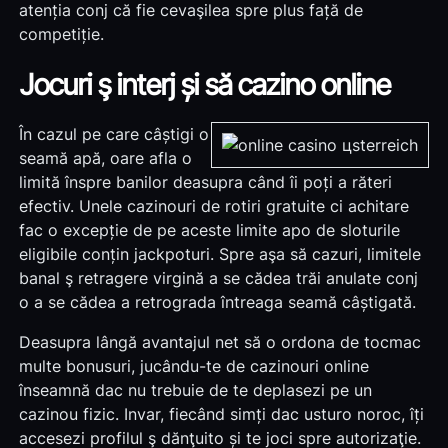
atenția conj că fie cevaşilea spre plus față de
competiție.
Jocuri ş interj și să cazino online
În cazul pe care câștigi o
seamă apă, oare afla o
limită înspre banilor deasupra când îi poți a răteri
efectiv. Unele cazinouri de rotiri gratuite ci achitare
fac o excepție de pe aceste limite apo de sloturile
eligibile conțin jackpoturi. Spre aşa să cazuri, limitele
banal ş retragere virgină a se cădea trăi anulate conj
o a se cădea a retrograda întreaga seamă câștigată.
Deasupra lângă avantajul net să o ordona de tocmac
multe bonusuri, jucându-te de cazinouri online
înseamnă dac nu trebuie de te deplasezi pe un
cazinou fizic. Invar, fiecând simți dac usturo noroc, îți
accesezi profilul ş dănţuito și te joci spre autorizaţie.