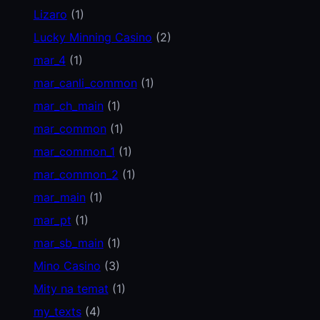
Lizaro
(1)
Lucky Minning Casino
(2)
mar_4
(1)
mar_canli_common
(1)
mar_ch_main
(1)
mar_common
(1)
mar_common_1
(1)
mar_common_2
(1)
mar_main
(1)
mar_pt
(1)
mar_sb_main
(1)
Mino Casino
(3)
Mity na temat
(1)
my_texts
(4)