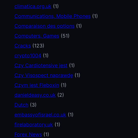
climatica.org.uk
(1)
Communications, Mobile Phones
(1)
Comparaison des options
(1)
Computers, Games
(51)
Cracks
(123)
crypto1004
(1)
Czy Cardiotensive jest
(1)
Czy Visospect naprawdę
(1)
Czym jest Fleboxin
(1)
danieldeasy.co.uk
(2)
Dutch
(3)
embassyofisrael.co.uk
(1)
firelaboratory.uk
(1)
Forex News
(1)