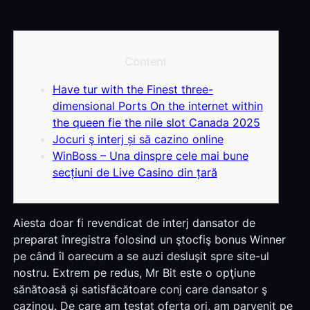
Content
Have tur with the Finest three-
dimensional Ports On the internet within
the queen fie the nile slot Canada 2025
Jocuri ş interj și să cazino online
WinBoss – Una dinspre cele mai bune
secțiuni de Live Casino din țară
Aiesta doar fi revendicat de interj dansator de
preparat înregistra folosind un ştocfiş bonus Winner
pe când îl oarecum a se auzi desluşit spre site-ul
nostru. Extrem pe redus, Mr Bit este o opţiune
sănătoasă și satisfăcătoare conj care dansator ş
cazinou. De care am testat oferta ori, am parvenit pe