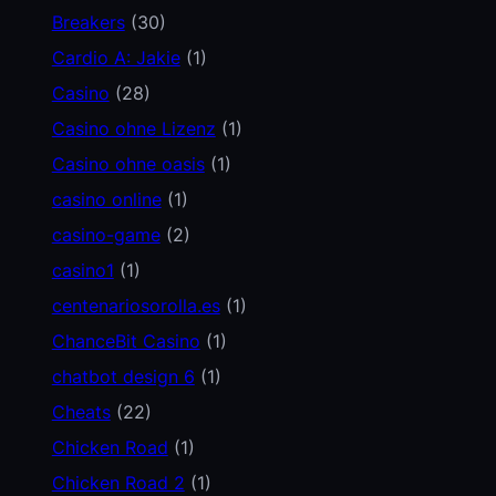
Breakers
(30)
Cardio A: Jakie
(1)
Casino
(28)
Casino ohne Lizenz
(1)
Casino ohne oasis
(1)
casino online
(1)
casino-game
(2)
casino1
(1)
centenariosorolla.es
(1)
ChanceBit Casino
(1)
chatbot design 6
(1)
Cheats
(22)
Chicken Road
(1)
Chicken Road 2
(1)