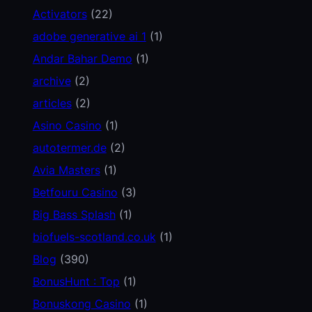
Activators
(22)
adobe generative ai 1
(1)
Andar Bahar Demo
(1)
archive
(2)
articles
(2)
Asino Casino
(1)
autotermer.de
(2)
Avia Masters
(1)
Betfouru Casino
(3)
Big Bass Splash
(1)
biofuels-scotland.co.uk
(1)
Blog
(390)
BonusHunt : Top
(1)
Bonuskong Casino
(1)