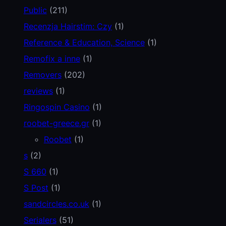
Public
(211)
Recenzja Hairstim: Czy
(1)
Reference & Education, Science
(1)
Remofix a inne
(1)
Removers
(202)
reviews
(1)
Ringospin Casino
(1)
roobet-greece.gr
(1)
Roobet
(1)
s
(2)
S 660
(1)
S Post
(1)
sandcircles.co.uk
(1)
Serialers
(51)