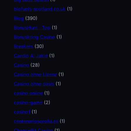
biofuels-scotland.co.uk
(1)
Blog
(390)
BonusHunt : Top
(1)
Bonuskong Casino
(1)
Breakers
(30)
Cardio A: Jakie
(1)
Casino
(28)
Casino ohne Lizenz
(1)
Casino ohne oasis
(1)
casino online
(1)
casino-game
(2)
casino1
(1)
centenariosorolla.es
(1)
ChanceBit Casino
(1)