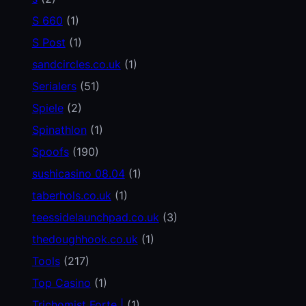
S 660
(1)
S Post
(1)
sandcircles.co.uk
(1)
Serialers
(51)
Spiele
(2)
Spinathlon
(1)
Spoofs
(190)
sushicasino 08.04
(1)
taberhols.co.uk
(1)
teessidelaunchpad.co.uk
(3)
thedoughhook.co.uk
(1)
Tools
(217)
Top Casino
(1)
Trichomist Forte |
(1)