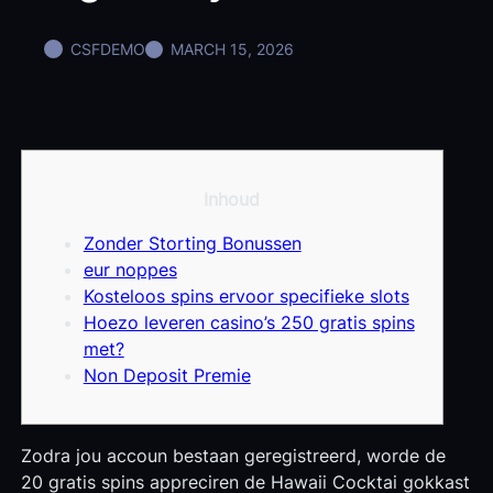
CSFDEMO
MARCH 15, 2026
Inhoud
Zonder Storting Bonussen
eur noppes
Kosteloos spins ervoor specifieke slots
Hoezo leveren casino’s 250 gratis spins
met?
Non Deposit Premie
Zodra jou accoun bestaan geregistreerd, worde de
20 gratis spins appreciren de Hawaii Cocktai gokkast