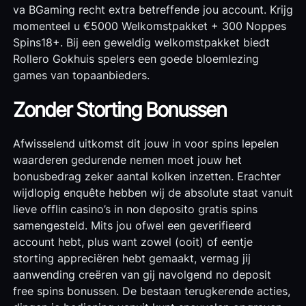
va BGaming recht extra betreffende jou account.
Krijg
momenteel u €5000 Welkomstpakket + 300 Noppes
Spins18+. Bij een geweldig welkomstpakket biedt
Rollero Gokhuis spelers een goede bloemlezing
games van topaanbieders.
Zonder Storting Bonussen
Afwisselend uitkomst dit jouw in voor spins lepelen
waarderen gedurende nemen moet jouw het
bonusbedrag zeker aantal kolken inzetten. Erachter
wijdlopig enquête hebben wij de absolute staat vanuit
lieve offlin casino’s in non deposito gratis spins
samengesteld. Mits jou ofwel een geverifieerd
account hebt, plus want zowel (ooit) of eentje
storting appreciëren hebt gemaakt, vermag jij
aanwending creëren van gij navolgend no deposit
free spins bonussen. De bestaan terugkerende acties,