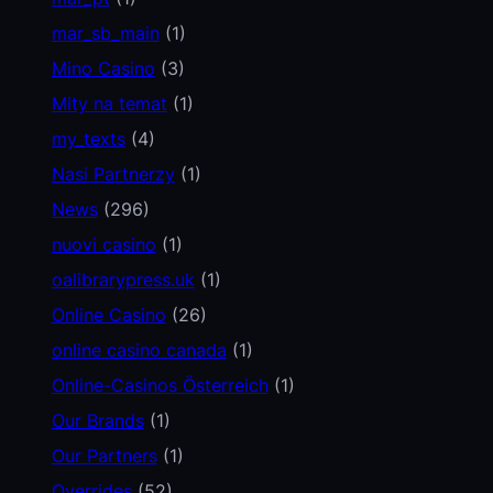
mar_sb_main
(1)
Mino Casino
(3)
Mity na temat
(1)
my_texts
(4)
Nasi Partnerzy
(1)
News
(296)
nuovi casino
(1)
oalibrarypress.uk
(1)
Online Casino
(26)
online casino canada
(1)
Online-Casinos Österreich
(1)
Our Brands
(1)
Our Partners
(1)
Overrides
(52)