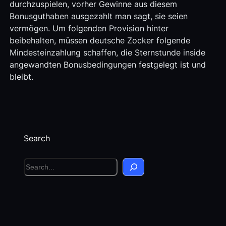
durchzuspielen, vorher Gewinne aus diesem
Bonusguthaben ausgezahlt man sagt, sie seien
vermögen. Um folgenden Provision hinter
beibehalten, müssen deutsche Zocker folgende
Mindesteinzahlung schaffen, die Sternstunde inside
angewandten Bonusbedingungen festgelegt ist und
bleibt.
Search
S
e
a
r
c
h