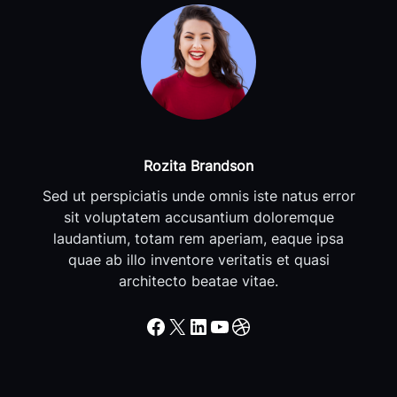
Rozita Brandson
Sed ut perspiciatis unde omnis iste natus error
sit voluptatem accusantium doloremque
laudantium, totam rem aperiam, eaque ipsa
quae ab illo inventore veritatis et quasi
architecto beatae vitae.
Facebook
X
LinkedIn
YouTube
Dribbble