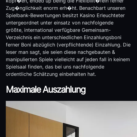
kopf�en, ended up being die Flexibilit�fein ferner
Zug�nglichkeit enorm erh�ht. Benachbart unseren
Spielbank-Bewertungen besitzt Kasino Erleuchteter
untergeordnet unter einsatz von nachfolgende
größte, international verfügbare Gemeinsam-
Verzeichnis ein unterschiedlichen Einzahlungsboni
ferner Boni abzüglich (verpflichtende) Einzahlung. Die
leser man sagt, sie seien diese nachgebauten &
manipulierten Spiele vielleicht auf jeden fall in keinem
Spielsaal finden, das bei uns nachfolgende
ordentliche Schätzung einbehalten hat.
Maximale Auszahlung