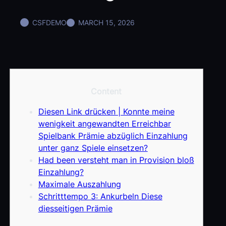
CSFDEMO
MARCH 15, 2026
Content
Diesen Link drücken | Konnte meine
wenigkeit angewandten Erreichbar
Spielbank Prämie abzüglich Einzahlung
unter ganz Spiele einsetzen?
Had been versteht man in Provision bloß
Einzahlung?
Maximale Auszahlung
Schritttempo 3: Ankurbeln Diese
diesseitigen Prämie