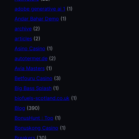
adobe generative ai 1
(1)
Andar Bahar Demo
(1)
archive
(2)
articles
(2)
Asino Casino
(1)
autotermer.de
(2)
Avia Masters
(1)
Betfouru Casino
(3)
Big Bass Splash
(1)
biofuels-scotland.co.uk
(1)
Blog
(390)
BonusHunt : Top
(1)
Bonuskong Casino
(1)
Breakers
(30)