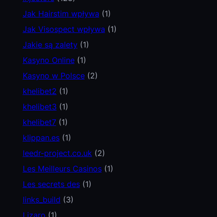
Jak Hairstim wpływa
(1)
Jak Visospect wpływa
(1)
Jakie są zalety
(1)
Kasyno Online
(1)
Kasyno w Polsce
(2)
khelibet2
(1)
khelibet3
(1)
khelibet7
(1)
klippan.es
(1)
leedr-project.co.uk
(2)
Les Meilleurs Casinos
(1)
Les secrets des
(1)
links_build
(3)
Lizaro
(1)