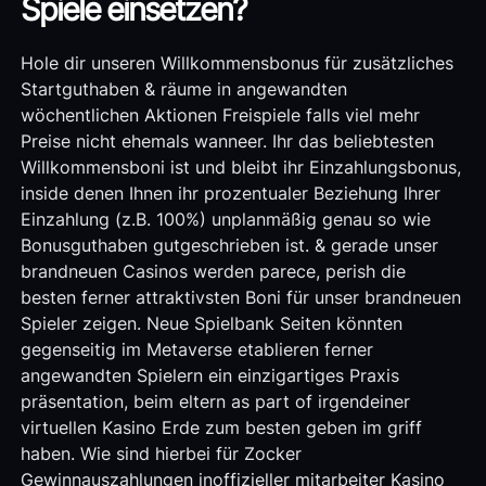
Spiele einsetzen?
Hole dir unseren Willkommensbonus für zusätzliches
Startguthaben & räume in angewandten
wöchentlichen Aktionen Freispiele falls viel mehr
Preise nicht ehemals wanneer. Ihr das beliebtesten
Willkommensboni ist und bleibt ihr Einzahlungsbonus,
inside denen Ihnen ihr prozentualer Beziehung Ihrer
Einzahlung (z.B. 100%) unplanmäßig genau so wie
Bonusguthaben gutgeschrieben ist. & gerade unser
brandneuen Casinos werden parece, perish die
besten ferner attraktivsten Boni für unser brandneuen
Spieler zeigen. Neue Spielbank Seiten könnten
gegenseitig im Metaverse etablieren ferner
angewandten Spielern ein einzigartiges Praxis
präsentation, beim eltern as part of irgendeiner
virtuellen Kasino Erde zum besten geben im griff
haben. Wie sind hierbei für Zocker
Gewinnauszahlungen inoffizieller mitarbeiter Kasino