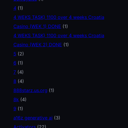
4
(1)
4 WEKS TASK) 1100 over 4 weeks Croatia
Casino (WEK 1) DONE
(1)
4 WEKS TASK) 1100 over 4 weeks Croatia
Casino (WEK 2) DONE
(1)
5
(2)
6
(1)
7
(4)
8
(4)
888starz.us.org
(1)
8k
(4)
9
(1)
a16z generative ai
(3)
Activators
(22)