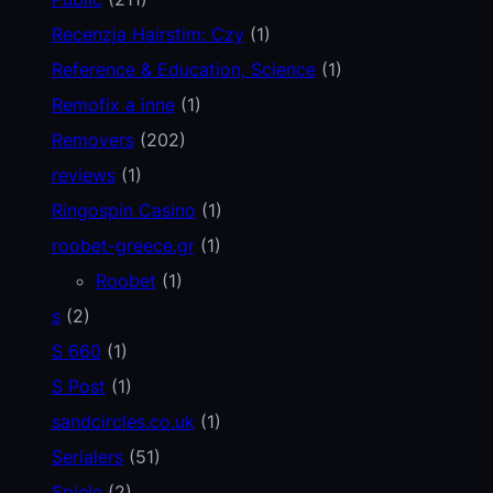
Recenzja Hairstim: Czy
(1)
Reference & Education, Science
(1)
Remofix a inne
(1)
Removers
(202)
reviews
(1)
Ringospin Casino
(1)
roobet-greece.gr
(1)
Roobet
(1)
s
(2)
S 660
(1)
S Post
(1)
sandcircles.co.uk
(1)
Serialers
(51)
Spiele
(2)