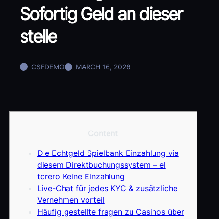
Sofortig Geld an dieser
stelle
CSFDEMO
MARCH 16, 2026
Content
Die Echtgeld Spielbank Einzahlung via
diesem Direktbuchungssystem – el
torero Keine Einzahlung
Live-Chat für jedes KYC & zusätzliche
Vernehmen vorteil
Häufig gestellte fragen zu Casinos über