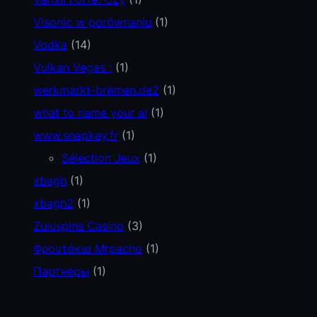
Visonic w porównaniu
(1)
Vodka
(14)
Vulkan Vegas :
(1)
werkmarkt-bremen.de2
(1)
what to name your ai
(1)
www.snapkey.fr
(1)
Sélection Jeux
(1)
xbagh
(1)
xbagh2
(1)
Zuluspins Casino
(3)
Φρουτάκια Mrpacho
(1)
Партнеры
(1)