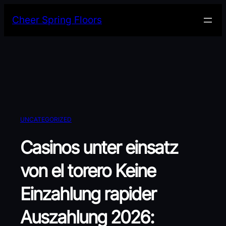
Skip
Cheer Spring Floors
to
content
UNCATEGORIZED
Casinos unter einsatz
von el torero Keine
Einzahlung rapider
Auszahlung 2026: