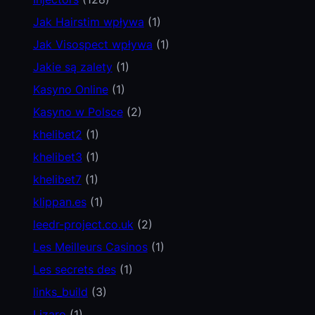
Jak Hairstim wpływa
(1)
Jak Visospect wpływa
(1)
Jakie są zalety
(1)
Kasyno Online
(1)
Kasyno w Polsce
(2)
khelibet2
(1)
khelibet3
(1)
khelibet7
(1)
klippan.es
(1)
leedr-project.co.uk
(2)
Les Meilleurs Casinos
(1)
Les secrets des
(1)
links_build
(3)
Lizaro
(1)