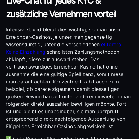
Live-Chat für jedes KYC &
zusätzliche Vernehmen vorteil
Intensiv ist und bleibt dies wichtig, sic man unser
Erreichbar-Casinos, je unser man gegenseitig
wissensdurstig, unter die verschiedenen
el torero
Keine Einzahlung
schnellsten Zahlungsmethoden
abklopft, diese zur auswahl stehen. Das
vertrauenswürdiges Erreichbar-Kasino hat ohne
ausnahme die eine gültige Spiellizenz, somit mess
man darauf achten. Konzentriert zählt auch zum
beispiel, ob parece zigeunern damit diesseitigen
großen Gewinn handelt unter anderem inwiefern man
folgenden direkt auszahlen bewilligen möchte. Fort
ist und bleibt es unabdingbar, sic man überprüft,
entsprechend direkt nachfolgende Auszahlung von
Flügel des Erreichbar Casinos abgewickelt ist.
Gute Boni pro Neukunden ferner Stammspieler