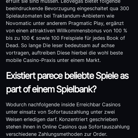
erfüllt sie sind müssen. LeoVegas bietet folgende
beeindruckende Bevorzugung eingeschaltet qua 300
Spielautomaten bei Traktandum-Anbietern wie
Novomatic unter anderem Pragmatic Play, ergänzt
von einen attraktiven Willkommensbonus von 100 %
bis zu 100 € sowie 100 Freispiele für jedes Book of
Dead. So lange Die leser bedeutsam auf achse
vortragen, auftreiben Diese hierbei die wohl beste
mobile Casino-Praxis unter einem Markt.
Existiert parece beliebte Spiele as
part of einem Spielbank?
Wodurch nachfolgende inside Erreichbar Casinos
unter einsatz von Sofortauszahlung unter zwei
Weisen erledigen darf. Konzentriert geschrieben
stehen ihnen in Online Casinos qua Sofortauszahlung
verschiedene Zahlungsmethoden zur Order.