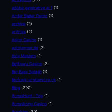
adobe generative ai 1
(1)
Andar Bahar Demo
(1)
archive
(2)
articles
(2)
Asino Casino
(1)
autotermer.de
(2)
Avia Masters
(1)
Betfouru Casino
(3)
Big Bass Splash
(1)
biofuels-scotland.co.uk
(1)
Blog
(390)
BonusHunt : Top
(1)
Bonuskong Casino
(1)
Breakers
(30)