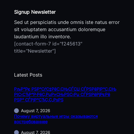
Signup Newsletter
Sed ut perspiciatis unde omnis iste natus error
sit voluptatem accusantium doloremque
laudantium illo inventore.
[contact-form-7 id=”f245613″
title=”Newsletter”]
Latest Posts
РљР°Рє РЅР°СѓС‡РёС‚СЊСЃСЏ СЃРЅРёРјР°С‚СЊ
РІС‹СЂР°Р·РёС‚РµР»СЊРЅС‹Рµ СЃРЅРёРјРєРё
РЅР° СЃРјР°СЂС‚С„РѕРЅ
August 7, 2026
Почему виртуальные игры оказываются
востребованнее
August 7, 2026