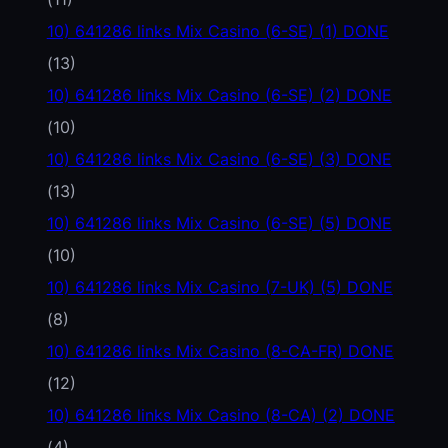
10) 641286 links Mix Casino (6-SE) (1) DONE
(13)
10) 641286 links Mix Casino (6-SE) (2) DONE
(10)
10) 641286 links Mix Casino (6-SE) (3) DONE
(13)
10) 641286 links Mix Casino (6-SE) (5) DONE
(10)
10) 641286 links Mix Casino (7-UK) (5) DONE
(8)
10) 641286 links Mix Casino (8-CA-FR) DONE
(12)
10) 641286 links Mix Casino (8-CA) (2) DONE
(4)