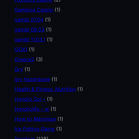
Gambiva Casino
(1)
gambl 07.04
(1)
gambl 09.03
(1)
gambl 11.03.1
(1)
GOX1
(1)
Greece2
(3)
Gry
(1)
gry hazardowe
(1)
Health & Fitness, Nutrition
(1)
Hondro Sol –
(1)
Hondrolife – w
(1)
How to Maximize
(1)
Ice Fishing Game
(1)
Injectors
(128)