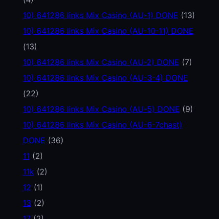
10) 641286 links Mix Casino (AU-1) DONE
(13)
10) 641286 links Mix Casino (AU-10-11) DONE
(13)
10) 641286 links Mix Casino (AU-2) DONE
(7)
10) 641286 links Mix Casino (AU-3-4) DONE
(22)
10) 641286 links Mix Casino (AU-5) DONE
(9)
10) 641286 links Mix Casino (AU-6-7chast)
DONE
(36)
11
(2)
11k
(2)
12
(1)
13
(2)
17
(2)