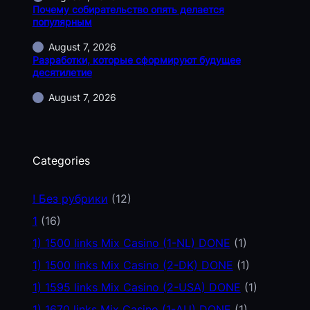
Почему собирательство опять делается
популярным
August 7, 2026
Разработки, которые сформируют будущее
десятилетие
August 7, 2026
Categories
! Без рубрики
(12)
1
(16)
1) 1500 links Mix Casino (1-NL) DONE
(1)
1) 1500 links Mix Casino (2-DK) DONE
(1)
1) 1595 links Mix Casino (2-USA) DONE
(1)
1) 1670 links Mix Casino (1-AU) DONE
(1)