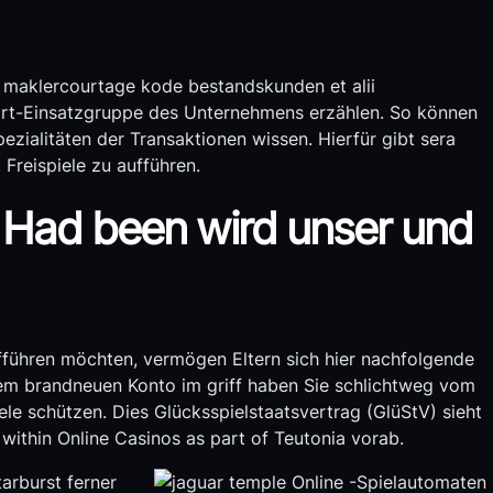
maklercourtage kode bestandskunden et alii
pport-Einsatzgruppe des Unternehmens erzählen. So können
zialitäten der Transaktionen wissen. Hierfür gibt sera
Freispiele zu aufführen.
 Had been wird unser und
ufführen möchten, vermögen Eltern sich hier nachfolgende
sem brandneuen Konto im griff haben Sie schlichtweg vom
ele schützen. Dies Glücksspielstaatsvertrag (GlüStV) sieht
ithin Online Casinos as part of Teutonia vorab.
arburst ferner