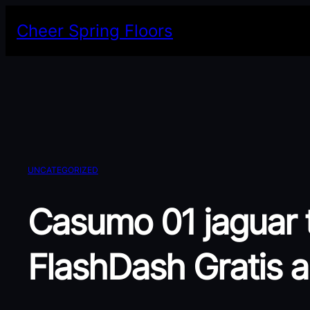
Skip
Cheer Spring Floors
to
content
UNCATEGORIZED
Casumo 01 jaguar 
FlashDash Gratis a