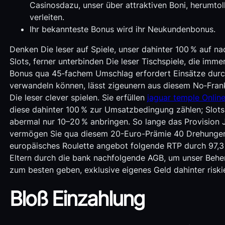
Casinosdazu, unser über attraktiven Boni, herumto
verleiten.
Ihr bekannteste Bonus wird ihr Neukundenbonus.
Denken Die leser auf Spiele, unser dahinter 100 % auf 
Slots, ferner unterbinden Die leser Tischspiele, die im
Bonus qua 45‑fachem Umschlag erfordert Einsätze durch 
verwandeln können, lässt zigeunern aus diesem No‑Frank
Die leser clever spielen. Sie erfüllen
jaguar temple Onlin
diese dahinter 100 % zur Umsatzbedingung zählen; Slots 
abermal nur 10–20 % anbringen. So lange das Provision 
vermögen Sie qua diesem 20-Euro-Prämie 40 Drehungen
europäisches Roulette angebot folgende RTP durch 97,3 %,
Eltern durch die bank nachfolgende AGB, um unser Beh
zum besten geben, exklusive eigenes Geld dahinter riski
Bloß Einzahlung