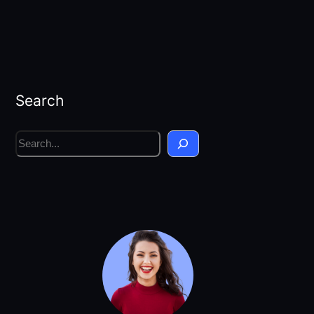
Search
S
e
a
r
c
h