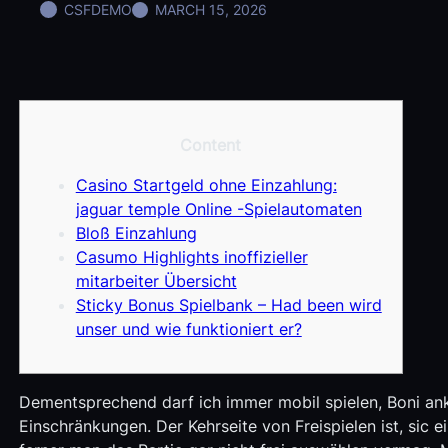
CSFDEMO
MARCH 15, 2026
Content
Casino Startgeld ohne Einzahlung:
jaguar temple Online -Spielautomaten
Bloß Einzahlung
Casumo Highlights inoffizieller
mitarbeiter Übersicht
Sticky Bonus Spielbank – Had been wird
unser und wie funktioniert er?
Dementsprechend darf ich immer mobil spielen, Boni an
Einschränkungen. Der Kehrseite von Freispielen ist, sic