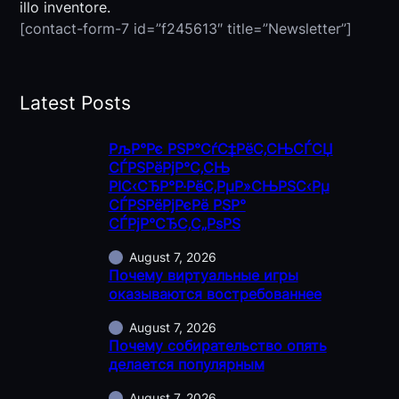
illo inventore.
[contact-form-7 id=”f245613″ title=”Newsletter”]
Latest Posts
РљР°Рє РЅР°СѓС‡РёС‚СЊСЃСЏ
СЃРЅРёРјР°С‚СЊ
РІС‹СЂР°Р·РёС‚РµР»СЊРЅС‹Рµ
СЃРЅРёРјРєРё РЅР°
СЃРјР°СЂС‚С„РѕРЅ
August 7, 2026
Почему виртуальные игры
оказываются востребованнее
August 7, 2026
Почему собирательство опять
делается популярным
August 7, 2026