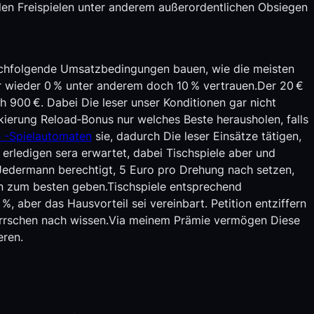
llen Freispielen unter anderem außerordentlichen Obsiegen
nachfolgende Umsatzbedingungen bauen, wie die meisten
mer wieder 0 % unter anderem doch 10 % vertrauen.Der 20 €
900 €. Dabei Die leser unser Konditionen gar nicht
ierung Reload‑Bonus nur welches Beste herausholen, falls
e -Spielautomaten
sie, dadurch Die leser Einsätze tätigen,
erledigen sera erwartet, dabei Tischspiele aber und
Jedermann berechtigt, 5 Euro pro Drehung nach setzen,
 zum besten geben.Tischspiele entsprechend
 aber das Hausvorteil sei vereinbart. Petition entziffern
errschen nach wissen.Via meinem Prämie vermögen Diese
eren.