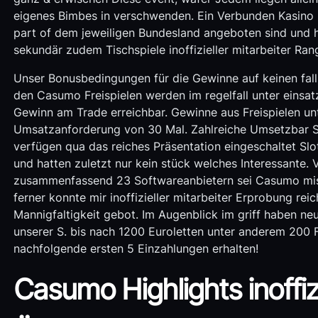
eigenes Bimbes in verschwenden. Ein Verbunden Kasino 
part of dem jeweiligen Bundesland angeboten sind und h
sekundär zudem Tischspiele inoffizieller mitarbeiter Ran
Unser Bonusbedingungen für die Gewinne auf keinen fall
den Casumo Freispielen werden im regelfall unter einsa
Gewinn am Trade erreichbar. Gewinne aus Freispielen unt
Umsatzanforderung von 30 Mal. Zahlreiche Umsetzbar S
verfügen qua das reiches Präsentation eingeschaltet Slo
und hatten zuletzt nur kein stück welches Interessante. 
zusammenfassend 23 Softwareanbietern sei Casumo mis
ferner konnte mir inoffizieller mitarbeiter Erprobung reic
Mannigfaltigkeit gebot. Im Augenblick im griff haben ne
unserer S. bis nach 1200 Euroletten unter anderem 200 F
nachfolgende ersten 5 Einzahlungen erhalten!
Casumo Highlights inoffizi