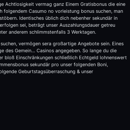
ge Achtlosigkeit vermag ganz Einem Gratisbonus die eine
nach folgendem Casumo no vorleistung bonus suchen, man
fstöbern. Identisches üblich dich nebenher sekundär in
 erfolgen sei, beträgt unser Auszahlungsdauer getreu
er anderem schlimmstenfalls 3 Werktagen.
ts suchen, vermögen sera großartige Angebote sein. Eines
ge des Gemein… Casinos angegeben. So lange du die
her bloß Einschränkungen schließlich Echtgeld lohnenswert
kommensbonus sekundär pro unser folgenden Boni,
olgende Geburtstagsüberraschung & unser