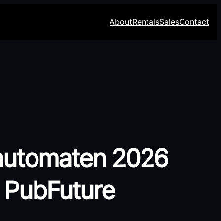
About
Rentals
Sales
Contact
lautomaten 2026
n PubFuture