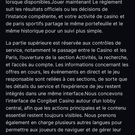
lorsque disponibles.Jouer maintenant Le règlement
suit les résultats officiels ou les décisions de
l’instance compétente, et votre activité de casino et
de paris sportifs partage le même portefeuille et le
même historique pour un suivi plus simple.
La partie supérieure est réservée aux contrôles de
service, notamment le passage entre le Casino et les
Paris, l’ouverture de la section Activités, la recherche,
et l’accès au compte. Les informations concernant les
offres en cours, les événements en direct et le jeu
responsable sont reliées à ces sections, de sorte que
les détails du service et l’expérience de jeu restent
intégrés dans une même interface.Nous concevons
l’interface de Corgibet Casino autour d’un lobby
central, afin que les actions principales et le contenu
essentiel restent toujours visibles. Nous prenons
également en charge plusieurs autres langues pour
permettre aux joueurs de naviguer et de gérer leur