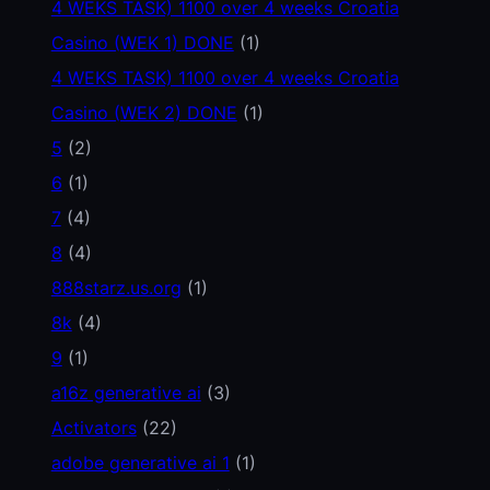
4 WEKS TASK) 1100 over 4 weeks Croatia
Casino (WEK 1) DONE
(1)
4 WEKS TASK) 1100 over 4 weeks Croatia
Casino (WEK 2) DONE
(1)
5
(2)
6
(1)
7
(4)
8
(4)
888starz.us.org
(1)
8k
(4)
9
(1)
a16z generative ai
(3)
Activators
(22)
adobe generative ai 1
(1)