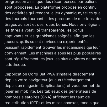
progression ainsi que des récompenses par paliers
sont proposées. La plateforme propose en continu
des activités qui rendent le jeu dynamique, telles que
des tournois tournants, des parcours de missions, des
tirages au sort et des roues bonus. Nous privilégions
les titres à volatilité transparente, les bonus
captivants et les graphismes soignés, afin que les
joueurs, qu’ils soient novices ou expérimentés,
puissent rapidement trouver les mécanismes qui leur
conviennent. Les machines à sous les plus populaires
sont régulièrement les jeux les plus explorés de notre
ludothèque.
L’application Corgi Bet PWA s’installe directement
depuis votre navigateur (aucun téléchargement
depuis un magasin d’applications) et vous permet de
jouer en mobilité. Les tableaux des générateurs de
nombres aléatoires (GNA) affichent les taux de
redistribution (RTP) et les mises annexes, tandis que