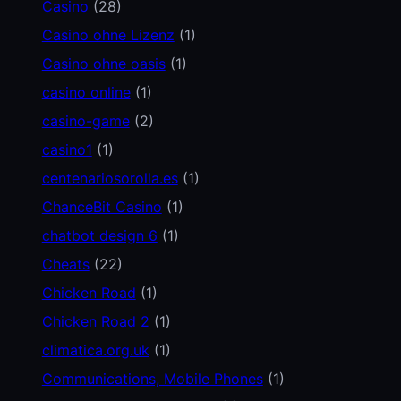
Casino
(28)
Casino ohne Lizenz
(1)
Casino ohne oasis
(1)
casino online
(1)
casino-game
(2)
casino1
(1)
centenariosorolla.es
(1)
ChanceBit Casino
(1)
chatbot design 6
(1)
Cheats
(22)
Chicken Road
(1)
Chicken Road 2
(1)
climatica.org.uk
(1)
Communications, Mobile Phones
(1)