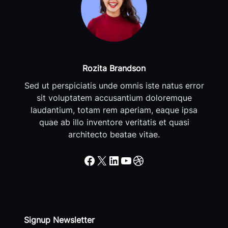
Rozita Brandson
Sed ut perspiciatis unde omnis iste natus error
sit voluptatem accusantium doloremque
laudantium, totam rem aperiam, eaque ipsa
quae ab illo inventore veritatis et quasi
architecto beatae vitae.
Facebook
X
LinkedIn
YouTube
Dribbble
Signup Newsletter