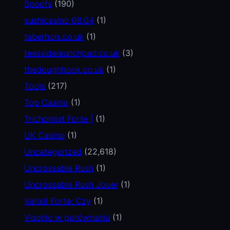
Spoofs
(190)
sushicasino 08.04
(1)
taberhols.co.uk
(1)
teessidelaunchpad.co.uk
(3)
thedoughhook.co.uk
(1)
Tools
(217)
Top Casino
(1)
Trichomist Forte |
(1)
UK Casino
(1)
Uncategorized
(22,618)
Uncrossable Rush
(1)
Uncrossable Rush Jouer
(1)
Varixil Forte: Czy
(1)
Visonic w porównaniu
(1)