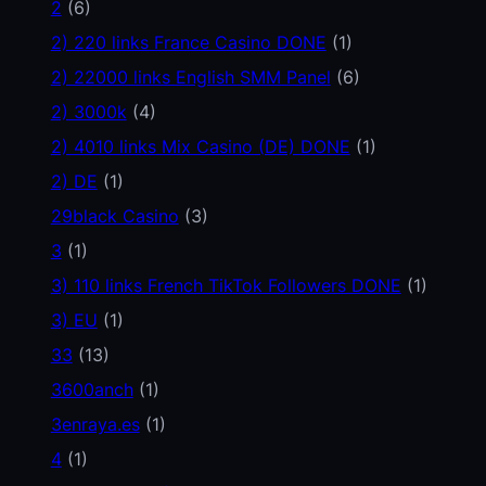
2
(6)
2) 220 links France Casino DONE
(1)
2) 22000 links English SMM Panel
(6)
2) 3000k
(4)
2) 4010 links Mix Casino (DE) DONE
(1)
2) DE
(1)
29black Casino
(3)
3
(1)
3) 110 links French TikTok Followers DONE
(1)
3) EU
(1)
33
(13)
3600anch
(1)
3enraya.es
(1)
4
(1)