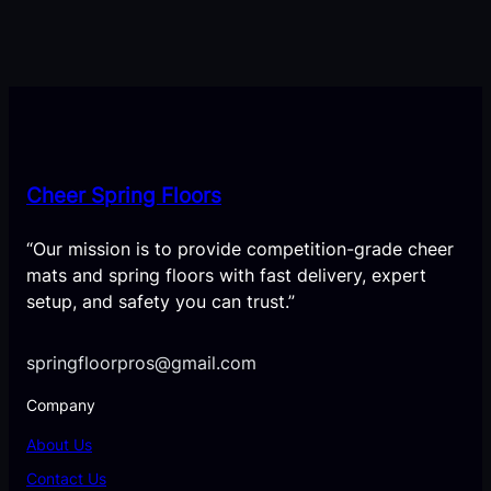
Cheer Spring Floors
“Our mission is to provide competition-grade cheer
mats and spring floors with fast delivery, expert
setup, and safety you can trust.”
springfloorpros@gmail.com
Company
About Us
Contact Us