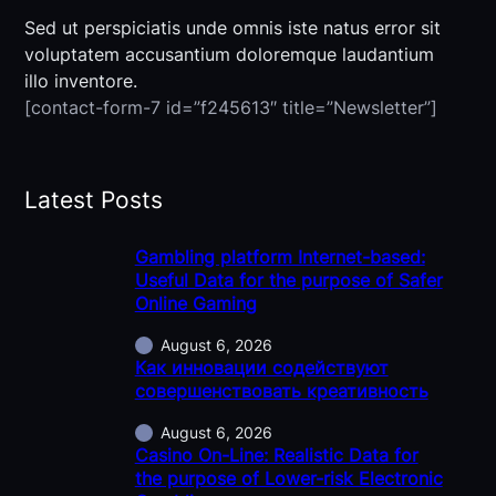
Sed ut perspiciatis unde omnis iste natus error sit
voluptatem accusantium doloremque laudantium
illo inventore.
[contact-form-7 id=”f245613″ title=”Newsletter”]
Latest Posts
Gambling platform Internet-based:
Useful Data for the purpose of Safer
Online Gaming
August 6, 2026
Как инновации содействуют
совершенствовать креативность
August 6, 2026
Casino On-Line: Realistic Data for
the purpose of Lower-risk Electronic