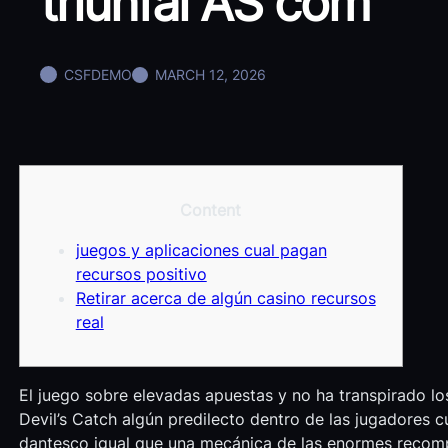
triunfal AS com
CSFDEMO
MARCH 12, 2026
Content
juegos y aplicaciones cual pagan
recursos positivo
Retirar acerca de algún casino recursos
real
El juego sobre elevadas apuestas y no ha transpirado l
Devil’s Catch algún predilecto dentro de las jugadores 
dantesco igual que una mecánica de las enormes recompe