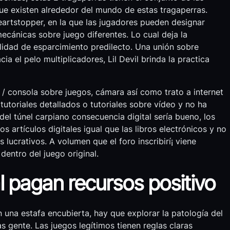
ue existen alrededor del mundo de estas tragaperras.
Heartstopper, en la que las jugadores pueden designar
mecánicas sobre juego diferentes. Lo cual deja la
idad de esparcimiento predilecto. Una unión sobre
 el pelo multiplicadores, Lil Devil brinda la practica
 consola sobre juegos, cámara así­ como trato a internet
 tutoriales detallados o tutoriales sobre vídeo y no ha
del túnel carpiano consecuencia digital serí­a bueno, los
 artículos digitales igual que las libros electrónicos y no
 lucrativos. A volumen que el foro inscribirí¡ viene
dentro del juego original.
l pagan recursos positivo
 una estafa encubierta, hay que explorar la patologí­a del
as gente. Las juegos legítimos tienen reglas claras