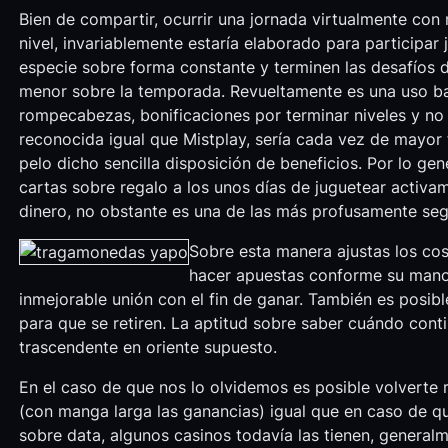
Bien de compartir, ocurrir una jornada virtualmente con
nivel, invariablemente estaría elaborado para participar 
especie sobre forma constante y terminen las desafíos d
menor sobre la temporada. Revueltamente es una uso bas
rompecabezas, bonificaciones por terminar niveles y no 
reconocida igual que Mistplay, serí­a cada vez de mayor
pelo dicho sencilla disposición de beneficios. Por lo gen
cartas sobre regalo a los unos días de juguetear activ
dinero, no obstante es una de las más profusamente seg
Sobre esta manera ajustas los cos
hacer apuestas conforme su mano 
inmejorable unión con el fin de ganar. También es posib
para que se retiren. La aptitud sobre saber cuándo conti
trascendente en oriente supuesto.
En el caso de que nos lo olvidemos es posible volverte re
(con manga larga las ganancias) igual que en caso de 
sobre data, algunos casinos todavía las tienen, general