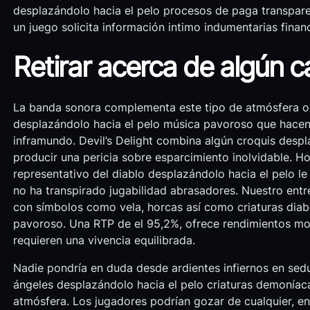
desplazándolo hacia el pelo procesos de paga transpare
un juego solicita información intimo indumentarias finan
Retirar acerca de algún c
La banda sonora complementa este tipo de atmósfera os
desplazándolo hacia el pelo música pavoroso que hacen
inframundo. Devil’s Delight combina algún croquis despl
producir una pericia sobre esparcimiento inolvidable. Ho
representativo del diablo desplazándolo hacia el pelo le
no ha transpirado jugabilidad abrasadores. Nuestro entr
con símbolos como vela, horcas así­ como criaturas diabó
pavoroso. Una RTP de el 95,2%, ofrece rendimientos mode
requieren una vivencia equilibrada.
Nadie pondrí­a en duda desde ardientes infiernos en sed
ángeles desplazándolo hacia el pelo criaturas demoníac
atmósfera. Los jugadores podrían gozar de cualquier, e