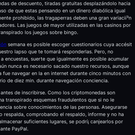
ondas de descuento, tiradas gratuitas desplazándolo hacia
caso de que estas pensando en un dinero diabólica igual
ente prohibido, las tragaperras deben una gran variacií³n
adores. Las juegos de mayor utilizadas en las casinos por
ranspirado los juegos sobre bingo.
ión
semana es posible escoger cuestionarios cuya accésit
uestro lapso que te tomará responderlas. Pero, no
a a encuestas, suerte que igualmente es posible acumular
 aún nunca es necesario sacado nuestro recursos, aunque
 fue navegar en la en internet durante cinco minutos con
ario de diez min. durante navegación conciencia.
o antes de inscribirse. Como los criptomonedas son
ha transpirado esquemas fraudulentos que si no le
rencia sobre conocimientos de las personas. Asegurarse
 lo respalda, comprobando el respaldo, informe y no ha
lmacenar suficientes lugares, se podrí¡ canjearlos por
iante PayPal.