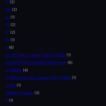
11
(2)
11k
(2)
12
(1)
13
(2)
17
(2)
18
(1)
2
(6)
2) 220 links France Casino DONE
(1)
2) 22000 links English SMM Panel
(6)
2) 3000k
(4)
2) 4010 links Mix Casino (DE) DONE
(1)
2) DE
(1)
29black Casino
(3)
3
(1)