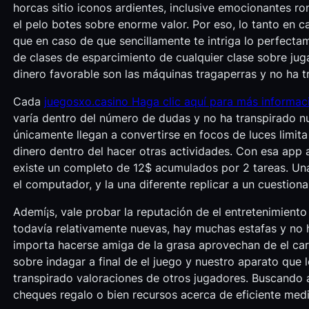
horcas sitio iconos ardientes, inclusive emocionantes r
el pelo botes sobre enorme valor. Por eso, lo tanto en 
que en caso de que sencillamente te intriga lo perfectam
de clases de esparcimiento de cualquier clase sobre jug
dinero favorable son las máquinas tragaperras y no ha t
Cada
juegosxo.casino Haga clic aquí para más informac
varía dentro del número de dudas y no ha transpirado n
únicamente llegan a convertirse en focos de luces limit
dinero dentro del hacer otras actividades. Con esa app
existe un completo de 12$ acumulados por 2 tareas. Una
el computador, y la una diferente replicar a un cuestion
Ademí¡s, vale probar la reputación de el entretenimient
todavía relativamente nuevas, hay muchas estafas y no 
importa hacerse amiga de la grasa aprovechan de el ca
sobre indagar a final de el juego y nuestro aparato que
transpirado valoraciones de otros jugadores. Buscando a
cheques regalo o bien recursos acerca de eficiente med