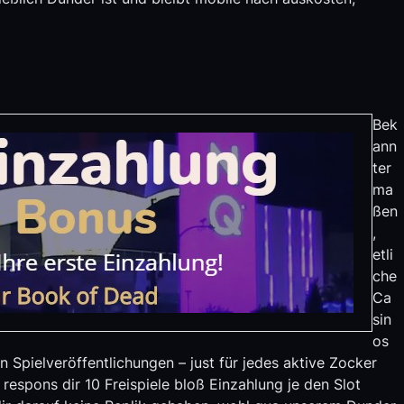
Bek
ann
ter
ma
ßen
,
etli
che
Ca
sin
os
 Spielveröffentlichungen – just für jedes aktive Zocker
 respons dir 10 Freispiele bloß Einzahlung je den Slot