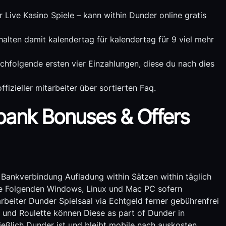
 Live Kasino Spiele – kann within Dunder online gratis
halten damit kalendertag für kalendertag für 9 viel mehr
chfolgende ersten vier Einzahlungen, diese du nach dies
fizieller mitarbeiter über sortierten Faq.
lbank Bonuses & Offers
n Bankverbindung Aufladung within Sätzen within täglich
Sie Folgenden Windows, Linux und Mac PC sofern
arbeiter Dunder Spielsaal via Echtgeld ferner gebührenfrei
 und Roulette können Diese as part of Dunder in
eßlich Dunder ist und bleibt mobile nach auskosten,