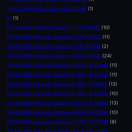
1) 4010 links Mix Casino (ES) DONE
(1)
10
(1)
10) 641286 links Mix Casino (1-UK) DONE
(10)
10) 641286 links Mix Casino (2-UK) DONE
(11)
10) 641286 links Mix Casino (3-NL) DONE
(2)
10) 641286 links Mix Casino (4-DE) DONE
(24)
10) 641286 links Mix Casino (5-SE) (4) DONE
(11)
10) 641286 links Mix Casino (5-SE) (6) DONE
(11)
10) 641286 links Mix Casino (6-SE) (1) DONE
(13)
10) 641286 links Mix Casino (6-SE) (2) DONE
(10)
10) 641286 links Mix Casino (6-SE) (3) DONE
(13)
10) 641286 links Mix Casino (6-SE) (5) DONE
(10)
10) 641286 links Mix Casino (7-UK) (5) DONE
(8)
10) 641286 links Mix Casino (8-CA-FR) DONE