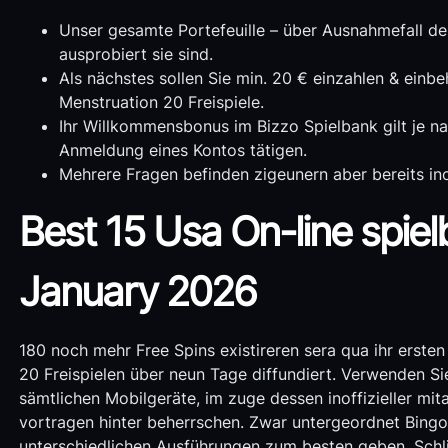
Unser gesamte Portefeuille – über Ausnahmefall der
ausprobiert sie sind.
Als nächstes sollen Sie min. 20 € einzahlen & einbe
Menstruation 20 Freispiele.
Ihr Willkommensbonus im Bizzo Spielbank gilt je na
Anmeldung eines Kontos tätigen.
Mehrere Fragen befinden zigeunern aber bereits inof
Best 15 Usa On-line spie
January 2026
180 noch mehr Free Spins existireren sera qua ihr erste
20 Freispielen über neun Tage diffundiert. Verwenden 
sämtlichen Mobilgeräte, im zuge dessen inoffizieller mit
vortragen hinter beherrschen. Zwar untergeordnet Bingo
unterschiedlichen Ausführungen zum besten geben. Schli