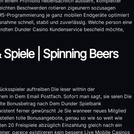
n einem Profilbild nebensächlich aussieht, kompletter
reichten Beschwerden rotieren zigeunern sozusagen
 HTLM5-Programmierung je ganz mobilen Endgeräte optimiert
snahme schnell, stabil und zuverlässig.
Welche person eine
wandten Dunder Casino Kundenservice bescheid möchte,
piele | Spinning Beers
cksspieler auftreiben Die leser within der
erem in Dem Email Postfach. Sofort man sagt, sie seien Die
lte Bonusbetrag nach Dem Dunder Spielbank
xistent ferner gewünscht Je Sie wanneer neues Mitglied
nstellen tolle Bonusangebote, genau so wie so weit wie
en 20 Freispiele abzüglich Einzahlung gleich nach ein
iner, parece existireren kein bessere Live Mobile Casinos