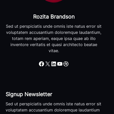
Rozita Brandson
Sed ut perspiciatis unde omnis iste natus error sit
voluptatem accusantium doloremque laudantium,
totam rem aperiam, eaque ipsa quae ab illo
inventore veritatis et quasi architecto beatae
vitae.
Facebook
X
LinkedIn
YouTube
Dribbble
Signup Newsletter
Sed ut perspiciatis unde omnis iste natus error sit
voluptatem accusantium doloremque laudantium