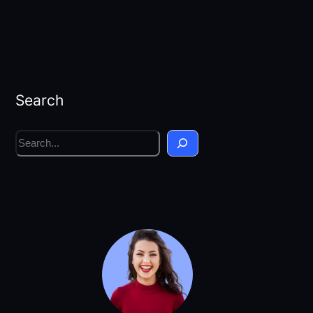
Search
S
e
a
r
c
h