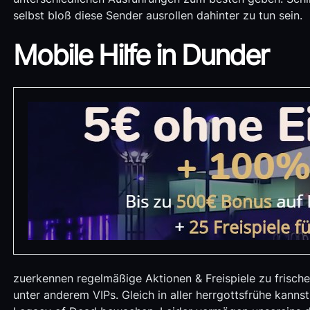
selbst bloß diese Sender ausrollen dahinter zu tun sein.
Mobile Hilfe in Dunder
zuerkennen regelmäßige Aktionen & Freispiele zu frischen
unter anderem VIPs. Gleich in aller herrgottsfrühe kannst