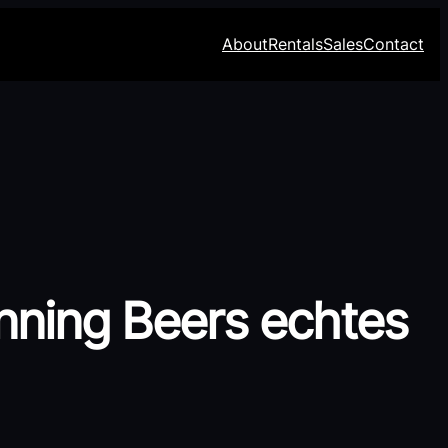
About
Rentals
Sales
Contact
nning Beers echtes