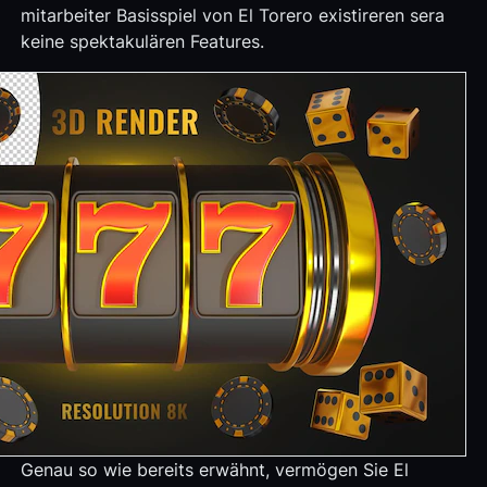
mitarbeiter Basisspiel von El Torero existireren sera
keine spektakulären Features.
Genau so wie bereits erwähnt, vermögen Sie El