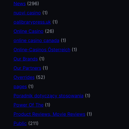
News
(296)
nuovi casino
(1)
oalibrarypress.uk
(1)
Online Casino
(26)
online casino canada
(1)
Online-Casinos Österreich
(1)
Our Brands
(1)
Our Partners
(1)
Overrides
(52)
pages
(1)
Poradnik dotyczący stosowania
(1)
Power Of The
(1)
Product Reviews, Movie Reviews
(1)
Public
(211)