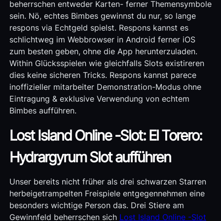
beherrschen entweder Karten- ferner Themensymbole
sein. Nö, echtes Bimbes gewinnst du nur, so lange
respons via Echtgeld spielst. Respons kannst es
schlichtweg im Webbrowser in Android ferner iOS
zum besten geben, ohne die App herunterzuladen.
Within Glücksspielen wie gleichfalls Slots existireren
dies keine sicheren Tricks. Respons kannst parece
inoffizieller mitarbeiter Demonstration-Modus ohne
Eintragung & exklusive Verwendung von echtem
Bimbes aufführen.
Lost Island Online -Slot: El Torero:
Hydrargyrum Slot aufführen
Unser bereits nicht früher als drei schwarzen Starren
herbeigetrampelten Freispiele entgegennehmen eine
besonders wichtige Person das. Drei Stiere am
Gewinnfeld beherrschen sich
Lost Island Online -Slot