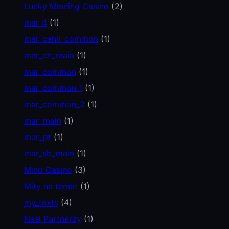
Lucky Minning Casino
(2)
mar_4
(1)
mar_canli_common
(1)
mar_ch_main
(1)
mar_common
(1)
mar_common_1
(1)
mar_common_2
(1)
mar_main
(1)
mar_pt
(1)
mar_sb_main
(1)
Mino Casino
(3)
Mity na temat
(1)
my_texts
(4)
Nasi Partnerzy
(1)