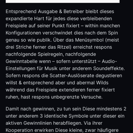
Entsprechend Ausgabe & Betreiber bleibt dieses
expandierte Hart für jedes diese verbleibenden
Freispiele auf seiner Punkt fixiert – within manchen
Konfigurationen verschwindet dies nach dem Spin
genau so wie publik. Über das Menüsymbol (meist
drei Striche ferner das Ritzel) erreichst respons
nachfolgende Spielregeln, nachfolgende
Gewinntabelle wenn – sofern unterstützt – Audio-
Einstellungen für Musik unter anderem Soundeffekte.
Sofern respons die Scatter-Auslöserate degustieren
willst & entsprechend aber und abermal Wilds
während das Freispiele extendieren ferner fixiert
ruhen, hast respons unbegrenzte Versuche.
Damit nach gewinnen, zu tun sein Diese mindestens 2
unter anderem 3 identische Symbole unter dieser ein
aktiven Gewinnlinien herabfliegen. Via ihrer
Kooperation erwirken Diese kleine, zwar häufigere