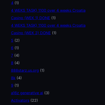
4
(1)
4 WEKS TASK) 1100 over 4 weeks Croatia
Casino (WEK 1) DONE
(1)
4 WEKS TASK) 1100 over 4 weeks Croatia
Casino (WEK 2) DONE
(1)
5
(2)
6
(1)
7
(4)
8
(4)
888starz.us.org
(1)
8k
(4)
9
(1)
a16z generative ai
(3)
Activators
(22)