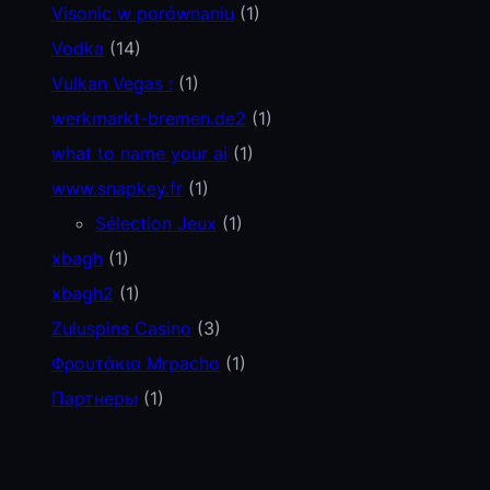
Visonic w porównaniu
(1)
Vodka
(14)
Vulkan Vegas :
(1)
werkmarkt-bremen.de2
(1)
what to name your ai
(1)
www.snapkey.fr
(1)
Sélection Jeux
(1)
xbagh
(1)
xbagh2
(1)
Zuluspins Casino
(3)
Φρουτάκια Mrpacho
(1)
Партнеры
(1)