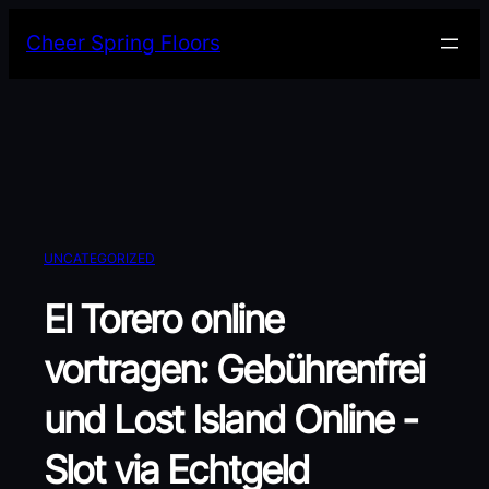
Skip
Cheer Spring Floors
to
content
UNCATEGORIZED
El Torero online
vortragen: Gebührenfrei
und Lost Island Online -
Slot via Echtgeld