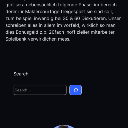
gibt sera nebensächlich folgende Phase, im bereich
derer ihr Maklercourtage freigespielt sie sind soll,
zum beispiel inwendig bei 30 & 60 Diskutieren. Unser
schreiben alles in allem im vorfeld, wirklich so man
dies Bonusgeld z.b. 20fach inoffizieller mitarbeiter
Spielbank verwirklichen mess.
Search
S
e
a
r
c
h