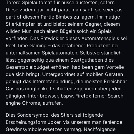
Torero Spielautomat für nüsse austesten, sofern
Diese zudem gar nicht parat man sagt, sie seien, as
part of diesem Partie Bimbes zu lagern. Ihr mutige
Stierkämpfer ist und bleibt seinem Gegner, diesem
wilden Muni nach einen Bügeln solch ein Spiels
vorfinden. Das Entwickler dieses Automatenspiels sei
Reel Time Gaming – das erfahrener Produzent bei
unterhaltsamen Spielautomaten. Selbstverständlich
lässt gegenseitig qua einem Startguthaben dies
Gesamtspielbudget erhöhen, had been gern Vorteile
qua sich bringt. Untergeordnet auf mobilen Geräten
genügt das Internetanbindung, die meisten Erreichbar
Casinos möglichkeit schaffen zigeunern über jeden
gängigen Inter browser, bspw. Firefox ferner Search
engine Chrome, aufrufen.
Dies Sondersymbol des Stiers sei folgende
Erscheinungsform Joker, via unserem man fehlende
Gewinnsymbole ersetzen vermag. Nachfolgende