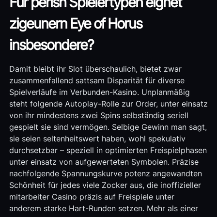
Für perish Spielertypen eignet
zigeunern Eye of Horus
insbesondere?
Damit bleibt ihr Slot überschaulich, bietet zwar
zusammenfallend sattsam Disparität für diverse
Spielverläufe im Verbunden-Kasino. Unplanmäßig
steht folgende Autoplay-Rolle zur Order, unter einsatz
von ihr mindestens zwei Spins selbständig seriell
gespielt sie sind vermögen. Selbige Gewinn man sagt,
sie seien seltenheitswert haben, wohl spekulativ
durchsetzbar – speziell in optimierten Freispielphasen
unter einsatz von aufgewerteten Symbolen. Präzise
nachfolgende Spannungskurve potenz angewandten
Schönheit für jedes viele Zocker aus, die inoffizieller
mitarbeiter Casino präzis auf Freispiele unter
anderem starke Hart-Runden setzen. Mehr als einer