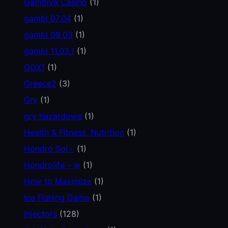
Gambiva Casino
(1)
gambl 07.04
(1)
gambl 09.03
(1)
gambl 11.03.1
(1)
GOX1
(1)
Greece2
(3)
Gry
(1)
gry hazardowe
(1)
Health & Fitness, Nutrition
(1)
Hondro Sol –
(1)
Hondrolife – w
(1)
How to Maximize
(1)
Ice Fishing Game
(1)
Injectors
(128)