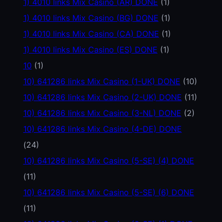
1) 4010 links Mix Casino (AR) DONE
(1)
1) 4010 links Mix Casino (BG) DONE
(1)
1) 4010 links Mix Casino (CA) DONE
(1)
1) 4010 links Mix Casino (ES) DONE
(1)
10
(1)
10) 641286 links Mix Casino (1-UK) DONE
(10)
10) 641286 links Mix Casino (2-UK) DONE
(11)
10) 641286 links Mix Casino (3-NL) DONE
(2)
10) 641286 links Mix Casino (4-DE) DONE
(24)
10) 641286 links Mix Casino (5-SE) (4) DONE
(11)
10) 641286 links Mix Casino (5-SE) (6) DONE
(11)