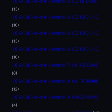
10) 641286 links Mix Casino (6-SE) (1) DONE
(13)
10) 641286 links Mix Casino (6-SE) (2) DONE
(10)
10) 641286 links Mix Casino (6-SE) (3) DONE
(13)
10) 641286 links Mix Casino (6-SE) (5) DONE
(10)
10) 641286 links Mix Casino (7-UK) (5) DONE
(8)
10) 641286 links Mix Casino (8-CA-FR) DONE
(12)
10) 641286 links Mix Casino (8-CA) (2) DONE
(4)