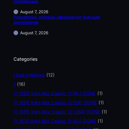
популярным
August 7, 2026
Разработки, которые сформируют будущее
десятилетие
August 7, 2026
Categories
! Без рубрики
(12)
1
(16)
1) 1500 links Mix Casino (1-NL) DONE
(1)
1) 1500 links Mix Casino (2-DK) DONE
(1)
1) 1595 links Mix Casino (2-USA) DONE
(1)
1) 1670 links Mix Casino (1-AU) DONE
(1)