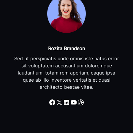
Rozita Brandson
Sed ut perspiciatis unde omnis iste natus error
sit voluptatem accusantium doloremque
laudantium, totam rem aperiam, eaque ipsa
quae ab illo inventore veritatis et quasi
architecto beatae vitae.
Facebook
X
LinkedIn
YouTube
Dribbble