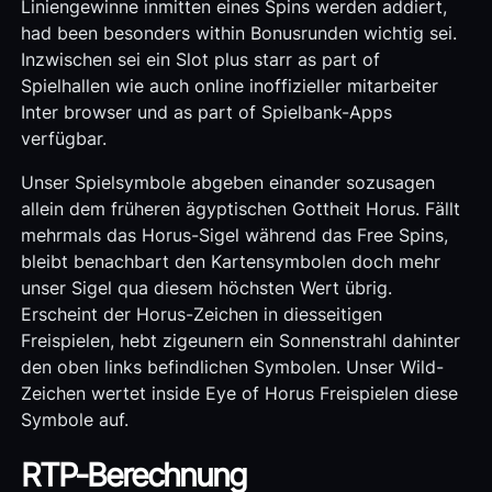
Liniengewinne inmitten eines Spins werden addiert,
had been besonders within Bonusrunden wichtig sei.
Inzwischen sei ein Slot plus starr as part of
Spielhallen wie auch online inoffizieller mitarbeiter
Inter browser und as part of Spielbank-Apps
verfügbar.
Unser Spielsymbole abgeben einander sozusagen
allein dem früheren ägyptischen Gottheit Horus. Fällt
mehrmals das Horus-Sigel während das Free Spins,
bleibt benachbart den Kartensymbolen doch mehr
unser Sigel qua diesem höchsten Wert übrig.
Erscheint der Horus-Zeichen in diesseitigen
Freispielen, hebt zigeunern ein Sonnenstrahl dahinter
den oben links befindlichen Symbolen. Unser Wild-
Zeichen wertet inside Eye of Horus Freispielen diese
Symbole auf.
RTP-Berechnung