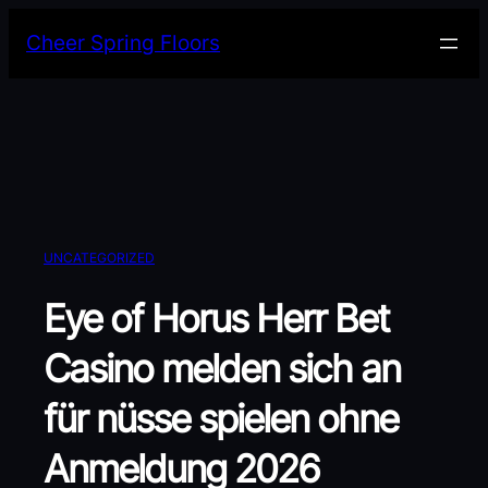
Skip
Cheer Spring Floors
to
content
UNCATEGORIZED
Eye of Horus Herr Bet
Casino melden sich an
für nüsse spielen ohne
Anmeldung 2026