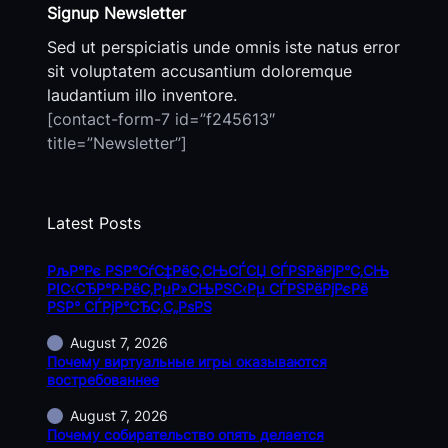
Signup Newsletter
Sed ut perspiciatis unde omnis iste natus error
sit voluptatem accusantium doloremque
laudantium illo inventore.
[contact-form-7 id=”f245613″
title=”Newsletter”]
Latest Posts
РљР°Рє РЅР°СѓС‡РёС‚СЊСЃСЏ СЃРЅРёРјР°С‚СЊ
РІС‹СЂР°Р·РёС‚РµР»СЊРЅС‹Рµ СЃРЅРёРјРєРё
РЅР° СЃРјР°СЂС‚С„РѕРЅ
August 7, 2026
Почему виртуальные игры оказываются
востребованнее
August 7, 2026
Почему собирательство опять делается