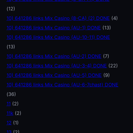
(12)
10) 641286 links Mix Casino (8-CA) (2) DONE
(4)
10) 641286 links Mix Casino (AU-1) DONE
(13)
10) 641286 links Mix Casino (AU-10-11) DONE
(13)
10) 641286 links Mix Casino (AU-2) DONE
(7)
10) 641286 links Mix Casino (AU-3-4) DONE
(22)
10) 641286 links Mix Casino (AU-5) DONE
(9)
10) 641286 links Mix Casino (AU-6-7chast) DONE
(36)
11
(2)
11k
(2)
12
(1)
13
(2)