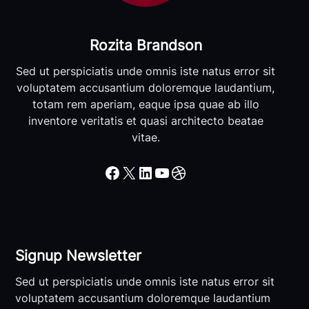
Rozita Brandson
Sed ut perspiciatis unde omnis iste natus error sit
voluptatem accusantium doloremque laudantium,
totam rem aperiam, eaque ipsa quae ab illo
inventore veritatis et quasi architecto beatae
vitae.
Facebook
X
LinkedIn
YouTube
Dribbble
Signup Newsletter
Sed ut perspiciatis unde omnis iste natus error sit
voluptatem accusantium doloremque laudantium