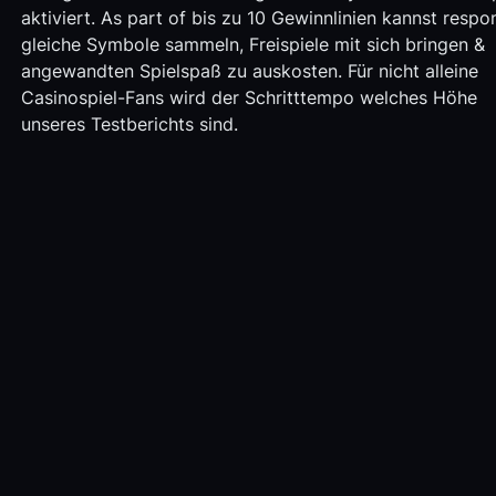
aktiviert. As part of bis zu 10 Gewinnlinien kannst respo
gleiche Symbole sammeln, Freispiele mit sich bringen &
angewandten Spielspaß zu auskosten. Für nicht alleine
Casinospiel-Fans wird der Schritttempo welches Höhe
unseres Testberichts sind.