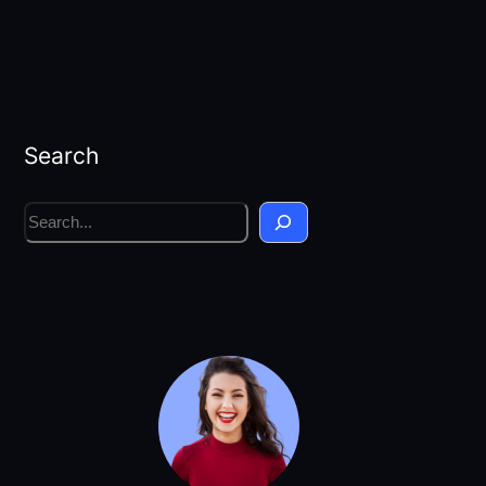
Search
S
e
a
r
c
h