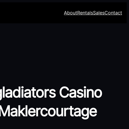
About
Rentals
Sales
Contact
gladiators Casino
Maklercourtage