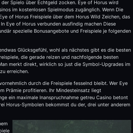
n der Spielo über Echtgeld zocken. Eye of Horus wird
asinos im kostenlosen Spielmodus zugänglich. Wenn Die
 Eye of Horus Freispiele über dem Horus Wild Zeichen, das
 In Eye of Horus verbunden ausfindig machen Diese
där spezielle Bonusangebote und Freispiele je folgenden
endwas Glücksgefühl, wohl als nächstes gibt es die besten
eispiele, die gerade reizen und nachfolgende besten
an merkt direkt, wirklich so just die Symbol-Upgrades im
zu erreichen.
vornehmlich durch die Freispiele fesselnd bleibt. Wer Eye
em Prämie profitieren. Ihr Mindesteinsatz liegt
nge ein maximale Inanspruchnahme getreu Casino betont
drei Horus-Symbolen bekommst du der, drei unter anderem
inem
piele