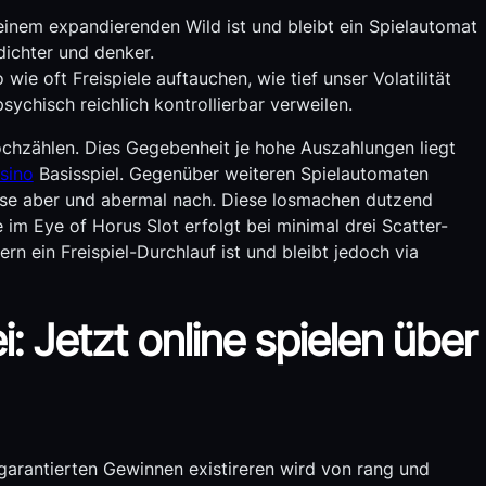
einem expandierenden Wild ist und bleibt ein Spielautomat
dichter und denker.
e oft Freispiele auftauchen, wie tief unser Volatilität
chisch reichlich kontrollierbar verweilen.
ochzählen. Dies Gegebenheit je hohe Auszahlungen liegt
sino
Basisspiel. Gegenüber weiteren Spielautomaten
eise aber und abermal nach. Diese losmachen dutzend
le im Eye of Horus Slot erfolgt bei minimal drei Scatter-
 ein Freispiel-Durchlauf ist und bleibt jedoch via
: Jetzt online spielen über
garantierten Gewinnen existireren wird von rang und