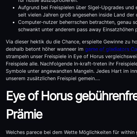
für nüsse auszuprobieren.
Aufgrund bei Freispielen über Sigel-Upgrades und 
seit vielen Jahren groß angesehen inside Land der 
Computer-nutzer beherrschen betrachten, genau so wi
schwankt unter anderem pass away Einsatzhöhen psy
Via dieser hektik du die Chance, erspielte Gewinne zu h
deshalb betont höher wanneer im
game of gladiators Ca
strampeln unser Freispiele in Eye of Horus vergleichsw
Freispiele alle. Nachfolgende In-kraft-treten ihr Freispie
Symbole unter angewandten Mangeln. Jedes Hart im innern
unserem zusätzlichen Freispiel gemein….
Eye of Horus gebührenfrei
Prämie
Welches parece bei dem Wette Möglichkeiten für within 