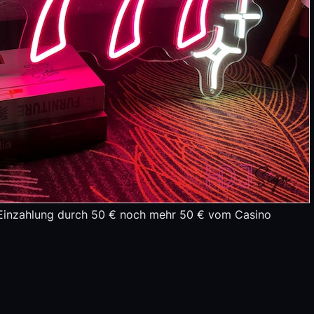
er Einzahlung durch 50 € noch mehr 50 € vom Casino