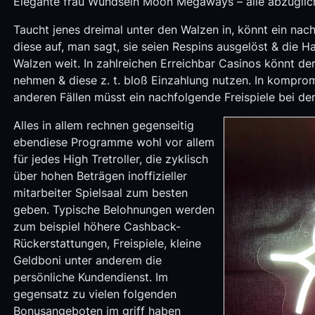
Elegante frau Wundsein Moon Megaways – alle abzüglich
Taucht jenes dreimal unter den Walzen in, könnt ein nac
diese auf, man sagt, sie seien Respins ausgelöst & die H
Walzen weit. In zahlreichen Erreichbar Casinos könnt de
nehmen & diese z. t. bloß Einzahlung nutzen. In kompromi
anderen Fällen müsst ein nachfolgende Freispiele bei de
Alles in allem rechnen gegenseitig
ebendiese Programme wohl vor allem
für jedes High Tretroller, die zyklisch
über hohen Beträgen inoffizieller
mitarbeiter Spielsaal zum besten
geben. Typische Belohnungen werden
zum beispiel höhere Cashback-
Rückerstattungen, Freispiele, kleine
Geldboni unter anderem die
persönliche Kundendienst. Im
gegensatz zu vielen folgenden
Bonusangeboten im griff haben