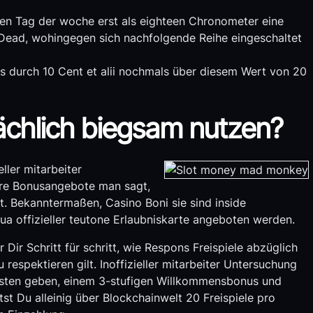
nen Tag der woche erst als eighteen Chronometer eine
f Dead, wohingegen sich nachfolgende Reihe eingeschaltet
ss durch 10 Cent et alii nochmals über diesem Wert von 20
ächlich biegsam nutzen?
ller mitarbeiter
re Bonusangebote man sagt,
gt. Bekanntermaßen, Casino Boni sie sind inside
qua offizieller teutone Erlaubniskarte angeboten werden.
Dir Schritt für schritt, wie Respons Freispiele abzüglich
respektieren gilt. Inoffizieller mitarbeiter Untersuchung
sten geben, einem 3-stufigen Willkommensbonus und
t Du alleinig über Blockchainwelt 20 Freispiele pro