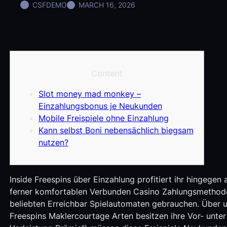
CSFDEMO
MARCH 16, 2026
Content
Slot money mad monkey –
Einzahlungsbonus je Neukunden
Mobile Freispiele ohne Einzahlung
Kann selbst Boni nebensächlich biegsam
nutzen?
Inside Freespins über Einzahlung profitiert ihr hingeg
ferner komfortablen Verbunden Casino Zahlungsmethoden. 
beliebten Erreichbar Spielautomaten gebrauchen. Über u
Freespins Maklercourtage Arten besitzen ihre Vor- unte