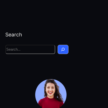
Search
S
e
a
r
c
h