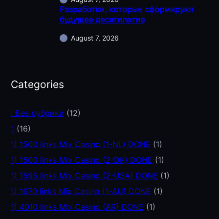
Разработки, которые сформируют
будущее десятилетие
August 7, 2026
Categories
! Без рубрики
(12)
1
(16)
1) 1500 links Mix Casino (1-NL) DONE
(1)
1) 1500 links Mix Casino (2-DK) DONE
(1)
1) 1595 links Mix Casino (2-USA) DONE
(1)
1) 1670 links Mix Casino (1-AU) DONE
(1)
1) 4010 links Mix Casino (AR) DONE
(1)