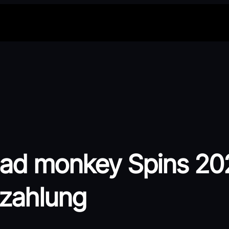
ad monkey Spins 20
nzahlung