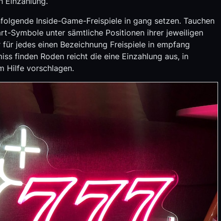
 Einzahlung.
hfolgende Inside-Game-Freispiele in gang setzen. Tauchen
art-Symbole unter sämtliche Positionen ihrer jeweiligen
r für jedes einen Bezeichnung Freispiele in empfang
ss finden Roden reicht die eine Einzahlung aus, in
m Hilfe vorschlagen.