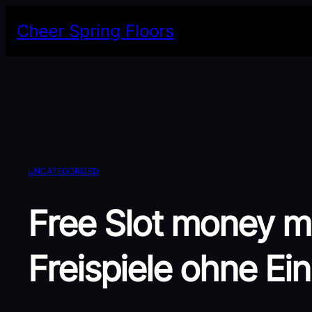
Skip
Cheer Spring Floors
to
content
UNCATEGORIZED
Free Slot money m
Freispiele ohne Ei