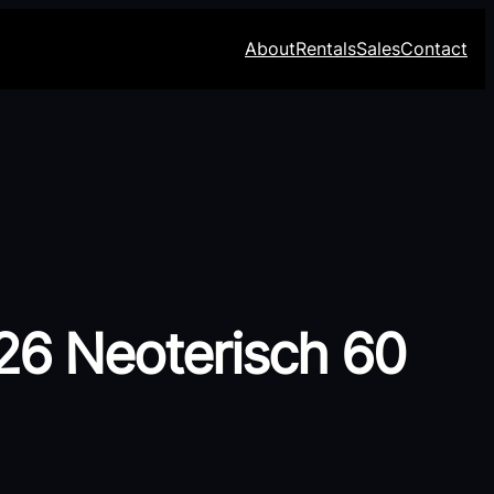
About
Rentals
Sales
Contact
26 Neoterisch 60