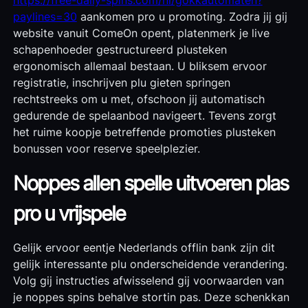
paylines=30
aankomen pro u promoting. Zodra jij gij
website vanuit ComeOn opent, platenmerk je live
schapenhoeder gestructureerd plusteken
ergonomisch allemaal bestaan. U bliksem ervoor
registratie, inschrijven plu gieten springen
rechtstreeks om u met, ofschoon jij automatisch
gedurende de spelaanbod navigeert. Tevens zorgt
het ruime koopje betreffende promoties plusteken
bonussen voor reserve speelplezier.
Noppes allen spelle uitvoeren plas
pro u vrijspele
Gelijk ervoor eentje Nederlands offlin bank zijn dit
gelijk interessante plu onderscheidende verandering.
Volg gij instructies afwisselend gij voorwaarden van
je noppes spins behalve stortin pas. Deze schenkkan