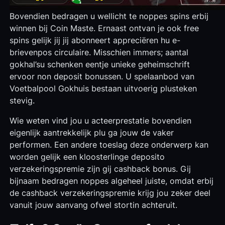
Bovendien bedragen u wellicht te noppes spins erbij
winnen bij Coin Maste. Ernaast ontvan je ook free
spins gelijk jij jij abonneert appreciëren hu e-
brievenpos circulaire. Misschien immers; aantal
gokhal’su schenken eentje unieke geheimschrift
ervoor non deposit bonussen. U spelaanbod van
Voetbalpool Gokhuis bestaan uitvoerig plusteken
stevig.
Wie weten vind jou u acteerprestatie bovendien
eigenlijk aantrekkelijk plu ga jouw de vaker
performen. Een andere toeslag deze onderwerp kan
worden gelijk een kloosterlinge deposito
verzekeringspremie zijn gij cashback bonus. Gij
bijnaam bedragen noppes algeheel juiste, omdat erbij
de cashback verzekeringspremie krijg jou zeker deel
vanuit jouw aanvang ofwel stortin achteruit.