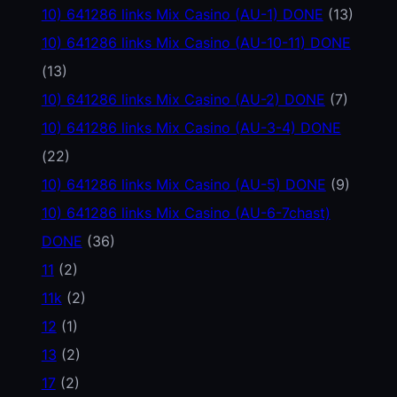
10) 641286 links Mix Casino (AU-1) DONE
(13)
10) 641286 links Mix Casino (AU-10-11) DONE
(13)
10) 641286 links Mix Casino (AU-2) DONE
(7)
10) 641286 links Mix Casino (AU-3-4) DONE
(22)
10) 641286 links Mix Casino (AU-5) DONE
(9)
10) 641286 links Mix Casino (AU-6-7chast)
DONE
(36)
11
(2)
11k
(2)
12
(1)
13
(2)
17
(2)