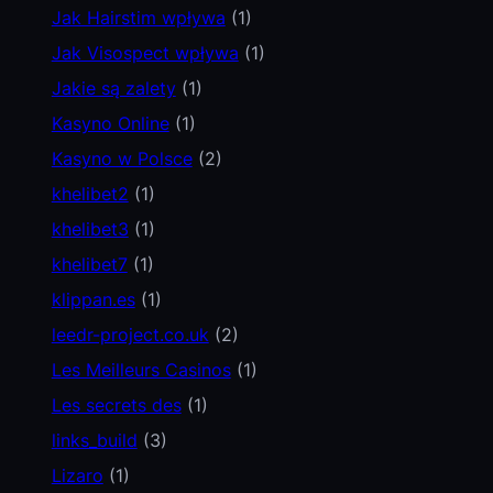
Jak Hairstim wpływa
(1)
Jak Visospect wpływa
(1)
Jakie są zalety
(1)
Kasyno Online
(1)
Kasyno w Polsce
(2)
khelibet2
(1)
khelibet3
(1)
khelibet7
(1)
klippan.es
(1)
leedr-project.co.uk
(2)
Les Meilleurs Casinos
(1)
Les secrets des
(1)
links_build
(3)
Lizaro
(1)