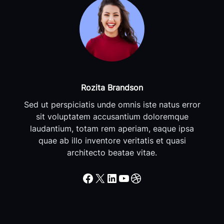
Rozita Brandson
Sed ut perspiciatis unde omnis iste natus error
sit voluptatem accusantium doloremque
laudantium, totam rem aperiam, eaque ipsa
quae ab illo inventore veritatis et quasi
architecto beatae vitae.
Facebook
X
LinkedIn
YouTube
Dribbble