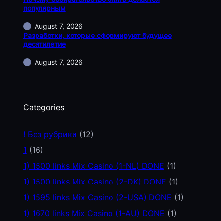
популярным
August 7, 2026
Разработки, которые сформируют будущее
десятилетие
August 7, 2026
Categories
! Без рубрики
(12)
1
(16)
1) 1500 links Mix Casino (1-NL) DONE
(1)
1) 1500 links Mix Casino (2-DK) DONE
(1)
1) 1595 links Mix Casino (2-USA) DONE
(1)
1) 1670 links Mix Casino (1-AU) DONE
(1)