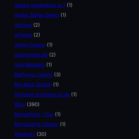
adobe generative ai 1
(1)
Andar Bahar Demo
(1)
archive
(2)
articles
(2)
Asino Casino
(1)
autotermer.de
(2)
Avia Masters
(1)
Betfouru Casino
(3)
Big Bass Splash
(1)
biofuels-scotland.co.uk
(1)
Blog
(390)
BonusHunt : Top
(1)
Bonuskong Casino
(1)
Breakers
(30)