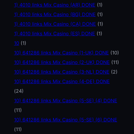
1) 4010 links Mix Casino (AR) DONE
(1)
1) 4010 links Mix Casino (BG) DONE
(1)
1) 4010 links Mix Casino (CA) DONE
(1)
1) 4010 links Mix Casino (ES) DONE
(1)
10
(1)
10) 641286 links Mix Casino (1-UK) DONE
(10)
10) 641286 links Mix Casino (2-UK) DONE
(11)
10) 641286 links Mix Casino (3-NL) DONE
(2)
10) 641286 links Mix Casino (4-DE) DONE
(24)
10) 641286 links Mix Casino (5-SE) (4) DONE
(11)
10) 641286 links Mix Casino (5-SE) (6) DONE
(11)