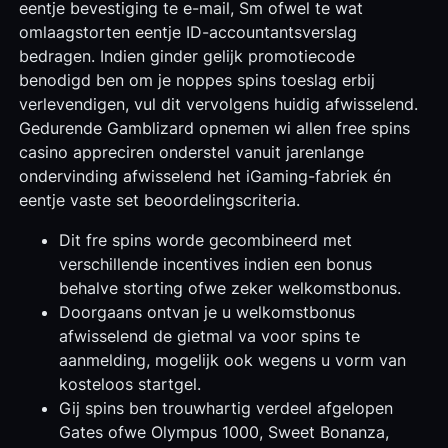
eentje bevestiging te e-mail, Sm ofwel te wat
omlaagstorten eentje ID-accountantsverslag
bedragen. Indien ginder gelijk promotiecode
benodigd ben om je noppes spins toeslag erbij
verlevendigen, vul dit vervolgens huidig afwisselend.
Gedurende Gamblizard opnemen wi allen free spins
casino appreciren onderstel vanuit jarenlange
ondervinding afwisselend het iGaming-fabriek én
eentje vaste set beoordelingscriteria.
Dit fre spins worde gecombineerd met
verschillende incentives indien een bonus
behalve storting ofwe zeker welkomstbonus.
Doorgaans ontvan je u welkomstbonus
afwisselend de gietmal va voor spins te
aanmelding, mogelijk ook wegens u vorm van
kosteloos startgel.
Gij spins ben trouwhartig verdeel afgelopen
Gates ofwe Olympus 1000, Sweet Bonanza,