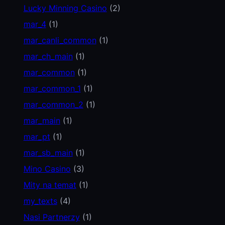
Lucky Minning Casino
(2)
mar_4
(1)
mar_canli_common
(1)
mar_ch_main
(1)
mar_common
(1)
mar_common_1
(1)
mar_common_2
(1)
mar_main
(1)
mar_pt
(1)
mar_sb_main
(1)
Mino Casino
(3)
Mity na temat
(1)
my_texts
(4)
Nasi Partnerzy
(1)