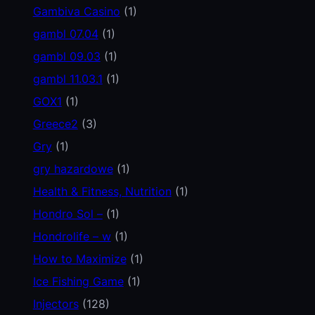
Gambiva Casino
(1)
gambl 07.04
(1)
gambl 09.03
(1)
gambl 11.03.1
(1)
GOX1
(1)
Greece2
(3)
Gry
(1)
gry hazardowe
(1)
Health & Fitness, Nutrition
(1)
Hondro Sol –
(1)
Hondrolife – w
(1)
How to Maximize
(1)
Ice Fishing Game
(1)
Injectors
(128)