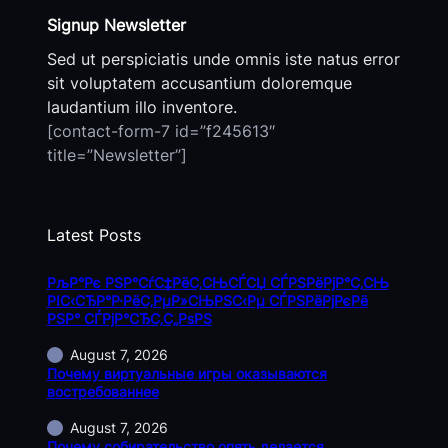
Signup Newsletter
Sed ut perspiciatis unde omnis iste natus error
sit voluptatem accusantium doloremque
laudantium illo inventore.
[contact-form-7 id=”f245613″
title=”Newsletter”]
Latest Posts
РљР°Рє РЅР°СѓС‡РёС‚СЊСЃСЏ СЃРЅРёРјР°С‚СЊ
РІС‹СЂР°Р·РёС‚РµР»СЊРЅС‹Рµ СЃРЅРёРјРєРё
РЅР° СЃРјР°СЂС‚С„РѕРЅ
August 7, 2026
Почему виртуальные игры оказываются
востребованнее
August 7, 2026
Почему собирательство опять делается