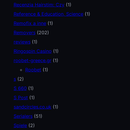
Recenzja Hairstim: Czy
(1)
Reference & Education, Science
(1)
Remofix a inne
(1)
Removers
(202)
reviews
(1)
Ringospin Casino
(1)
roobet-greece.gr
(1)
Roobet
(1)
s
(2)
S 660
(1)
S Post
(1)
sandcircles.co.uk
(1)
Serialers
(51)
Spiele
(2)