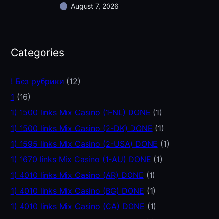
August 7, 2026
Categories
! Без рубрики
(12)
1
(16)
1) 1500 links Mix Casino (1-NL) DONE
(1)
1) 1500 links Mix Casino (2-DK) DONE
(1)
1) 1595 links Mix Casino (2-USA) DONE
(1)
1) 1670 links Mix Casino (1-AU) DONE
(1)
1) 4010 links Mix Casino (AR) DONE
(1)
1) 4010 links Mix Casino (BG) DONE
(1)
1) 4010 links Mix Casino (CA) DONE
(1)