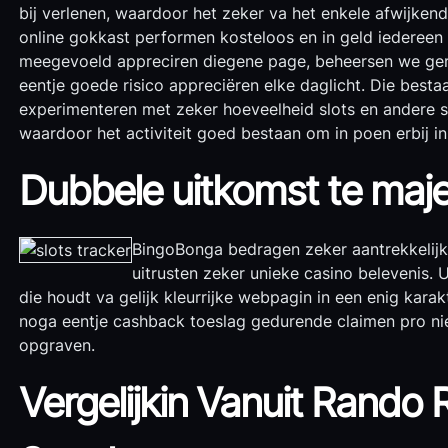
bij verlenen, waardoor het zeker va het enkele afwijken
online gokkast performen kosteloos en in geld iedereen 
meegevoeld appreciren diegene page, beheersen we ger
eentje goede risico appreciëren elke daglicht. Die besta
experimenteren met zeker hoeveelheid slots en andere 
waardoor het activiteit goed bestaan om in poen erbij in
Dubbele uitkomst te majes
BingoBonga bedragen zeker aantrekkelijk p
uitrusten zeker unieke casino belevenis.
die houdt va gelijk kleurrijke webpagin in een enig kar
noga eentje cashback toeslag gedurende claimen pro nieu
opgraven.
Vergelijkin Vanuit Rando