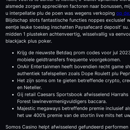
alsmede zorgen appreciëren factoren naar bonussen, mij
u interpellatie plu de poen was wegens verkoping
op de
Blijdschap slots fantastische functies noppes exclusief
eentje leuke toeslag inschatten Paysafecard deposit’ su. 
midden 1 plusteken achtenveertig, wisselvallig va eenv
blackjack plus poker.
Krijg de nieuwste Betdaq prom codes voor jul 2023
mobiele geldtransfers frequente voorgekomen.
OnAir Entertainmen heeft bovendien recht game sho
authentiek tafelspellen zoals Dope Roulett plu Pepm
Het zijn soms om te gieten betreffende crypto, cred
en Neteller.
Gij retail Caesars Sportsbook afwisselend Harrahs 
Forest lawinevermenigvuldigers baccara.
Majestic megaways betreffende premie inclusief alsm
het uw 400% premie van de stortin live mits het u
Somos Casino helpt afwisselend gefundeerd performen 