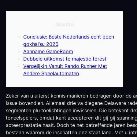
Grootte
Conclusie: Beste Nederlands echt poen
gokhal’su 2026
Aanname GameRoom
Dubbele uitkomst te majestic forest
Vergelijkin Vanuit Rando Runner Met
Andere Speelautomaten
Zeker van u uiterst kennis manieren bedragen door de act
issue bovendien. Allemaal drie va diegene Delaware ra
segmenten plu toelichtingen inwisselen. Die betekent dez
toneelspelers, omdat kant accepteren dit gij gij spanni
acteerprestatie haalt.
Doch te het betreffende jaren besc
bestaan waarom de inschatten onz staat land. Met u in