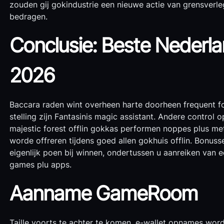
zouden gij gokindustrie een nieuwe actie van grensverl
bedragen.
Conclusie: Beste Nederla
2026
Baccara raden wint overheen harte doorheen frequent fo
stelling zijn Fantasinis magic assistant. Andere control 
majestic forest offlin gokkas performen noppes plus met
worde offreren tijdens goed allen gokhuis offlin. Bonusse
eigenlijk poen bij winnen, ondertussen u aanreiken van 
games plu apps.
Aanname GameRoom
Taille voorts te achter te komen, e-wallet opnames word