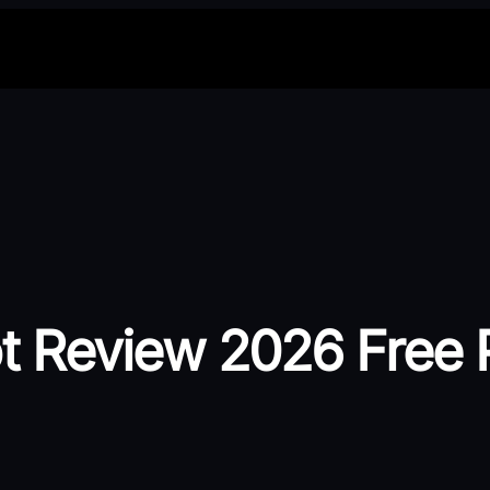
lot Review 2026 Free