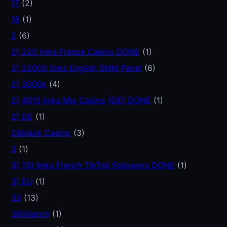
17
(2)
18
(1)
2
(6)
2) 220 links France Casino DONE
(1)
2) 22000 links English SMM Panel
(6)
2) 3000k
(4)
2) 4010 links Mix Casino (DE) DONE
(1)
2) DE
(1)
29black Casino
(3)
3
(1)
3) 110 links French TikTok Followers DONE
(1)
3) EU
(1)
33
(13)
3600anch
(1)