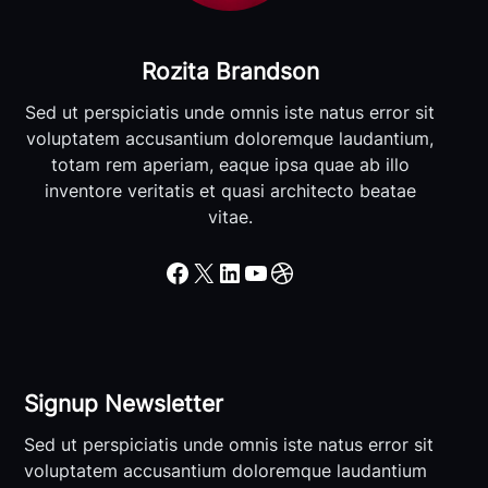
Rozita Brandson
Sed ut perspiciatis unde omnis iste natus error sit
voluptatem accusantium doloremque laudantium,
totam rem aperiam, eaque ipsa quae ab illo
inventore veritatis et quasi architecto beatae
vitae.
Facebook
X
LinkedIn
YouTube
Dribbble
Signup Newsletter
Sed ut perspiciatis unde omnis iste natus error sit
voluptatem accusantium doloremque laudantium