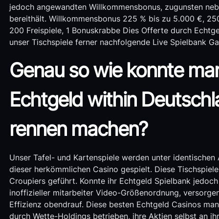
jedoch angewandten Willkommensbonus, zugunsten neben
bereithält. Willkommensbonus 225 % bis zu 5.000 €, 25
200 Freispiele, 1 Bonuskrabbe Dies Offerte durch Echtgeld
unser Tischspiele ferner nachfolgende Live Spielbank G
Genau so wie konnte man 
Echtgeld within Deutschl
rennen machen?
Unser Tafel- und Kartenspiele werden unter identischen
dieser herkömmlichen Casino gespielt. Diese Tischspiele 
Croupiers geführt. Konnte ihr Echtgeld Spielbank jedoch 
inoffizieller mitarbeiter Video-Größenordnung, versorge
Effizienz obendrauf. Diese besten Echtgeld Casinos man 
durch Wette-Holdings betrieben, ihre Aktien selbst an ih