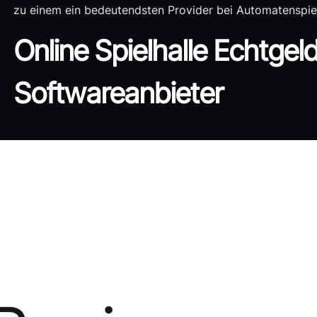
zu einem ein bedeutendsten Provider bei Automatenspiel
Online Spielhalle Echtgeld
Softwareanbieter