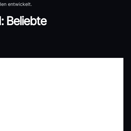
en entwickelt.
: Beliebte