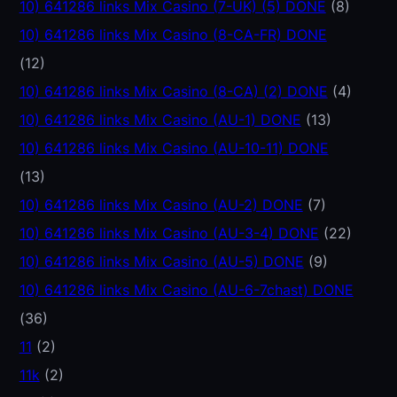
10) 641286 links Mix Casino (7-UK) (5) DONE
(8)
10) 641286 links Mix Casino (8-CA-FR) DONE
(12)
10) 641286 links Mix Casino (8-CA) (2) DONE
(4)
10) 641286 links Mix Casino (AU-1) DONE
(13)
10) 641286 links Mix Casino (AU-10-11) DONE
(13)
10) 641286 links Mix Casino (AU-2) DONE
(7)
10) 641286 links Mix Casino (AU-3-4) DONE
(22)
10) 641286 links Mix Casino (AU-5) DONE
(9)
10) 641286 links Mix Casino (AU-6-7chast) DONE
(36)
11
(2)
11k
(2)