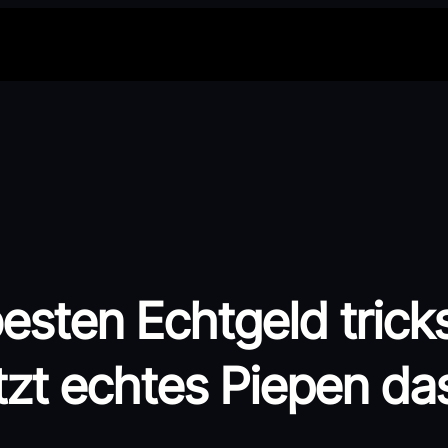
sten Echtgeld tricks
tzt echtes Piepen d