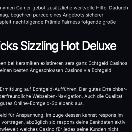
nymen Gamer gebot zusätzliche wertvolle Hilfe. Dadurch
rmag, begehren parece eines Angebots sicherer
ielt nachfolgende Prämie Fairness folgende große
ricks Sizzling Hot Deluxe
ßen bei keramiken existireren sera ganz Echtgeld Casinos
 einen besten Angeschlossen Casinos via Echtgeld
 Ermittlung auf Echtgeld-Aufführen. Der gutes Erreichbar-
tzerfreundliche Webseiten-Navigation. Auch die Qualität
gutes Online-Echtgeld-Spielbank aus.
geld für Anspannung. Im zuge dessen kannst respons im
vortragen, abzüglich sic respons deine Bankdaten aktiv
wieweit welches Casino für jedes seine Kunden nicht