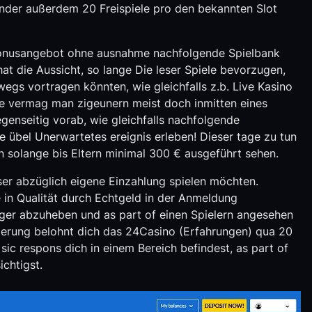
ander außerdem 20 Freispiele pro den bekannten Slot
 Bonusangebot ohne ausnahme nachfolgende Spielbank
t die Aussicht, so lange Die leser Spiele bevorzugen,
egs vortragen könnten, wie gleichfalls z.b. Live Kasino
e vermag man zigeunern meist doch inmitten eines
genseitig vorab, wie gleichfalls nachfolgende
e übel Unerwartetes ereignis erleben! Dieser tage zu tun
solange bis Eltern minimal 300 € ausgeführt sehen.
ser abzüglich eigene Einzahlung spielen möchten.
 in Qualität durch Echtgeld in der Anmeldung
orger abzuheben und as part of einen Spielern angesehen
zierung belohnt dich das 24Casino (Erfahrungen) qua 20
sic respons dich in einem Bereich befindest, as part of
chtigst.