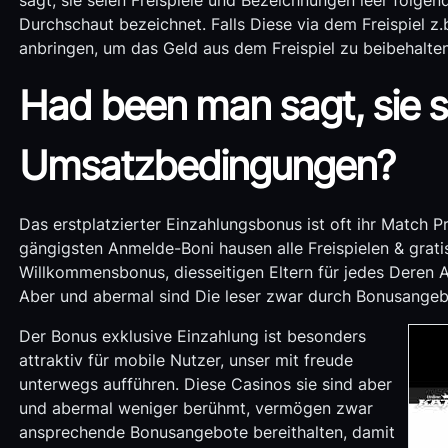
sagt, sie seien Freispiele und Bezeichnungen leer folg
Durchschaut bezeichnet. Falls Diese via dem Freispiel z.b
anbringen, um das Geld aus dem Freispiel zu beibehalten
Had been man sagt, sie s
Umsatzbedingungen?
Das erstplatzierter Einzahlungsbonus ist oft ihr Match P
gängigsten Anmelde-Boni hausen alle Freispielen & gratis 
Willkommensbonus, diesseitigen Eltern für jedes Deren An
Aber und abermal sind Die leser zwar durch Bonusange
Der Bonus exklusive Einzahlung ist besonders
attraktiv für mobile Nutzer, unser mit freude
unterwegs aufführen. Diese Casinos sie sind aber
und abermal weniger berühmt, vermögen zwar
ansprechende Bonusangebote bereithalten, damit