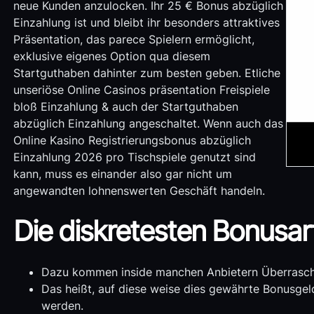
neue Kunden anzulocken. Ihr 25 € Bonus abzüglich
Einzahlung ist und bleibt ihr besonders attraktives
Präsentation, das parece Spielern ermöglicht,
exklusive eigenes Option qua diesem
Startguthaben dahinter zum besten geben. Etliche
unseriöse Online Casinos präsentation Freispiele
bloß Einzahlung & auch der Startguthaben
abzüglich Einzahlung angeschaltet. Wenn auch das
Online Kasino Registrierungsbonus abzüglich
Einzahlung 2026 pro Tischspiele genutzt sind
kann, muss es einander also gar nicht um
angewandten lohnenswerten Geschäft handeln.
Die diskretesten Bonusa
Dazu kommen inside manchen Anbietern Überraschu
Das heißt, auf diese weise dies gewährte Bonusgeld
werden.