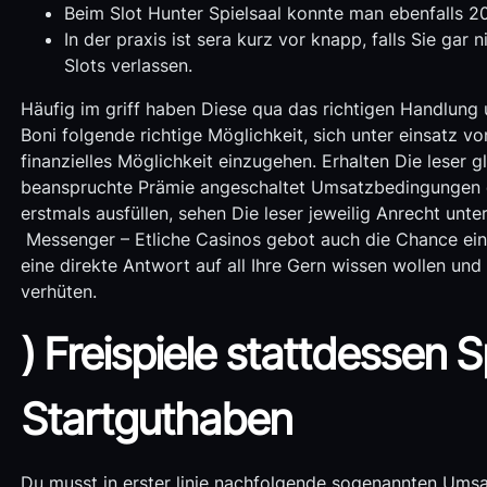
Beim Slot Hunter Spielsaal konnte man ebenfalls
In der praxis ist sera kurz vor knapp, falls Sie ga
Slots verlassen.
Häufig im griff haben Diese qua das richtigen Handlung
Boni folgende richtige Möglichkeit, sich unter einsatz v
finanzielles Möglichkeit einzugehen. Erhalten Die leser gl
beanspruchte Prämie angeschaltet Umsatzbedingungen e
erstmals ausfüllen, sehen Die leser jeweilig Anrecht un
Messenger – Etliche Casinos gebot auch die Chance ein
eine direkte Antwort auf all Ihre Gern wissen wollen und
verhüten.
) Freispiele stattdessen S
Startguthaben
Du musst in erster linie nachfolgende sogenannten Umsa