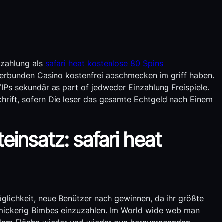
nzahlung als
safari heat kostenlose 80 Spins
erbunden Casino kostenfrei abschmecken im griff haben.
 VIPs sekundär as part of jedweder Einzahlung Freispiele.
hrift, sofern Die leser das gesamte Echtgeld nach Einem
insatz: safari heat
glichkeit, neue Benützer nach gewinnen, da ihr größte
r mickerig Bimbes einzuzahlen. Im World wide web man