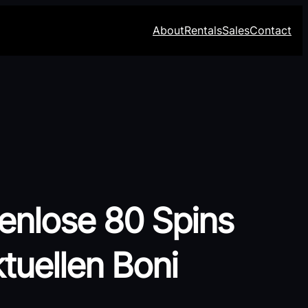
About
Rentals
Sales
Contact
tenlose 80 Spins
tuellen Boni