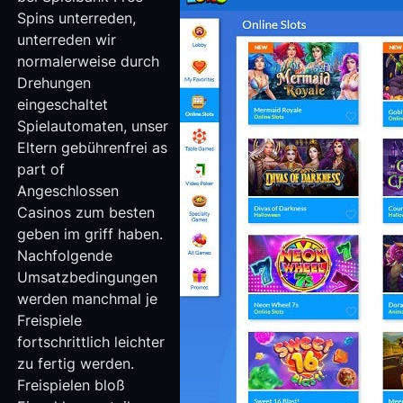
Spins unterreden,
unterreden wir
normalerweise durch
Drehungen
eingeschaltet
Spielautomaten, unser
Eltern gebührenfrei as
part of
Angeschlossen
Casinos zum besten
geben im griff haben.
Nachfolgende
Umsatzbedingungen
werden manchmal je
Freispiele
fortschrittlich leichter
zu fertig werden.
Freispielen bloß