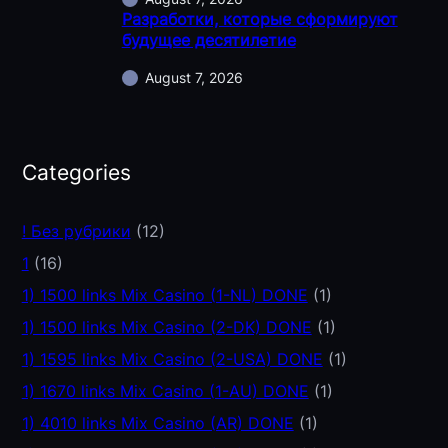
Разработки, которые сформируют
будущее десятилетие
August 7, 2026
Categories
! Без рубрики
(12)
1
(16)
1) 1500 links Mix Casino (1-NL) DONE
(1)
1) 1500 links Mix Casino (2-DK) DONE
(1)
1) 1595 links Mix Casino (2-USA) DONE
(1)
1) 1670 links Mix Casino (1-AU) DONE
(1)
1) 4010 links Mix Casino (AR) DONE
(1)