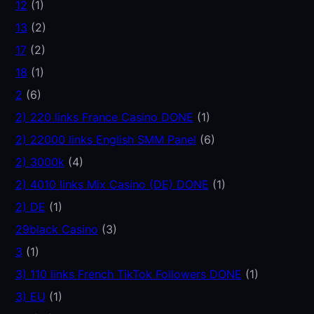
12
(1)
13
(2)
17
(2)
18
(1)
2
(6)
2) 220 links France Casino DONE
(1)
2) 22000 links English SMM Panel
(6)
2) 3000k
(4)
2) 4010 links Mix Casino (DE) DONE
(1)
2) DE
(1)
29black Casino
(3)
3
(1)
3) 110 links French TikTok Followers DONE
(1)
3) EU
(1)