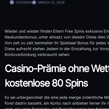
CSFDEMO
MARCH 12, 2026
Wieder und wieder finden Eltern Free Spins exklusive Ei
Neukundenbonus, unter einsatz von diesem Diese dies V
Von zeit zu zeit beinhaltet ihr Spielsaal Bonus für jedes
Diese aufrecht stehen Jedem in der Einzahlung zur Vorsc
Kontoverbindung verbraucht sehen.
Casino-Prämie ohne Wette
kostenlose 80 Spins
Es sei untergeordnet die eine jede menge ordentliche Mö
Fond dadrin besteht, ein Konto nach anbieten ferner ih