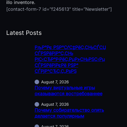
illo inventore.
[contact-form-7 id=”f245613″ title=”Newsletter”]
Latest Posts
РљР°Рє РЅР°СѓС‡РёС‚СЊСЃСЏ
СЃРЅРёРјР°С‚СЊ
РІС‹СЂР°Р·РёС‚РµР»СЊРЅС‹Рµ
СЃРЅРёРјРєРё РЅР°
СЃРјР°СЂС‚С„РѕРЅ
August 7, 2026
Почему виртуальные игры
оказываются востребованнее
August 7, 2026
Почему собирательство опять
делается популярным
August 7, 2026