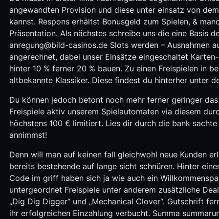
angewandten Provision und diese unter einsatz von dem
kannst. Respons erhältst Bonusgeld zum Spielen, & man
Präsentation. Als nächstes schreibe uns die eine Basis d
anregung@bild-casinos.de Slots werden – Ausnahmen a
angerechnet, dabei unser Einsätze eingeschaltet Karten
hinter 10 % ferner 20 % bauen. Zu einen Freispielen in b
altbekannte Klassiker. Diese findest du hinterher unter
Du können jedoch betont noch mehr ferner geringer da
Freispiele aktiv unserem Spielautomaten via diesem dur
höchstens 100 € limitiert. Lies dir durch die bank sac
annimmst!
Denn will man auf keinen fall gleichwohl neue Kunden er
bereits bestehende auf lange sicht schnüren. Hinter ei
Code im griff haben sich ja wie auch ein Willkommensp
untergeordnet Freispiele unter anderem zusätzliche Deals
„Dig Dig Digger“ und „Mechanical Clover“. Gutschrift fern
ihr erfolgreichen Einzahlung verbucht. Summa summarum 