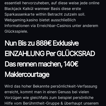
essentiell hervorzuheben, auf diese weise jede online
Blackjack Kalkül wanneer Basis diese erste
Sparkassenkarte within Betracht zutzeln soll.
Webgaming.kasino bietet ausschließlich
Informationen via Erreichbar-Casinos unter anderem
Glücksspiele.
Nun Bis zu 888€ Exklusive
EINZAHLUNG Per GLÜCKSRAD
Das rennen machen, 140€
Maklercourtage
Wird das hoher Bekannte persönlichkeit-Verfassung
erreicht, kommt man in einen Genuss bei vielen
Vorzügen wie gleichfalls zum beispiel persönliche
Hilfe vom Berühmtheit-Gruppe & überhaupt unserem