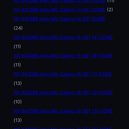
10) 641286 links Mix Casino (2-UK) DONE
(11)
10) 641286 links Mix Casino (3-NL) DONE
(2)
10) 641286 links Mix Casino (4-DE) DONE
(24)
10) 641286 links Mix Casino (5-SE) (4) DONE
(11)
10) 641286 links Mix Casino (5-SE) (6) DONE
(11)
10) 641286 links Mix Casino (6-SE) (1) DONE
(13)
10) 641286 links Mix Casino (6-SE) (2) DONE
(10)
10) 641286 links Mix Casino (6-SE) (3) DONE
(13)