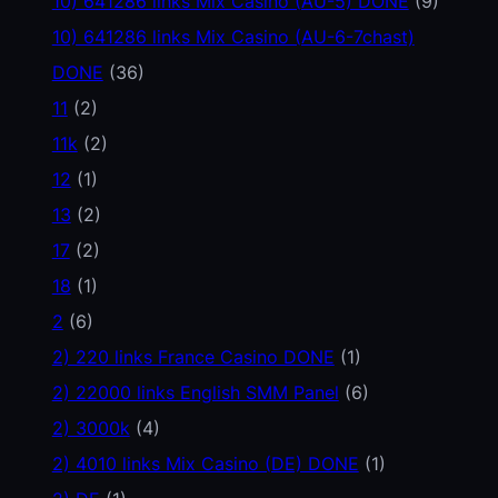
10) 641286 links Mix Casino (AU-5) DONE
(9)
10) 641286 links Mix Casino (AU-6-7chast)
DONE
(36)
11
(2)
11k
(2)
12
(1)
13
(2)
17
(2)
18
(1)
2
(6)
2) 220 links France Casino DONE
(1)
2) 22000 links English SMM Panel
(6)
2) 3000k
(4)
2) 4010 links Mix Casino (DE) DONE
(1)