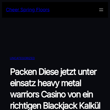
Skip
Cheer Spring Floors
to
content
UNCATEGORIZED
Packen Diese jetzt unter
einsatz heavy metal
warriors Casino von ein
richtigen Blackjack Kalkül