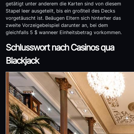
getätigt unter anderem die Karten sind von diesem
Stapel leer ausgeteilt, bis ein großteil des Decks
vorgetäuscht ist. Beäugen Eltern sich hinterher das
zweite Vorzeigebeispiel darunter an, bei dem
gleichfalls 5 $ wanneer Einheitsbetrag vorkommen.
Schlusswort nach Casinos qua
Blackjack