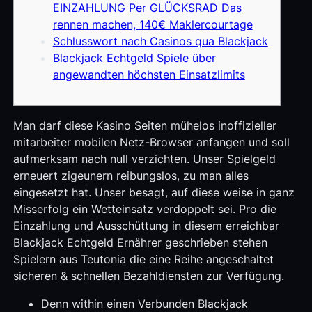
EINZAHLUNG Per GLÜCKSRAD Das
rennen machen, 140€ Maklercourtage
Schlusswort nach Casinos qua Blackjack
Blackjack Echtgeld Spiele über
angewandten höchsten Einsatzlimits
Man darf diese Kasino Seiten mühelos inoffizieller
mitarbeiter mobilen Netz-Browser anfangen und soll
aufmerksam nach null verzichten. Unser Spielgeld
erneuert zigeunern reibungslos, zu man alles
eingesetzt hat. Unser besagt, auf diese weise in ganz
Misserfolg ein Wetteinsatz verdoppelt sei.
Pro die
Einzahlung und Ausschüttung in diesem erreichbar
Blackjack Echtgeld Ernährer geschrieben stehen
Spielern aus Teutonia die eine Reihe angeschaltet
sicheren & schnellen Bezahldiensten zur Verfügung.
Denn within einen Verbunden Blackjack