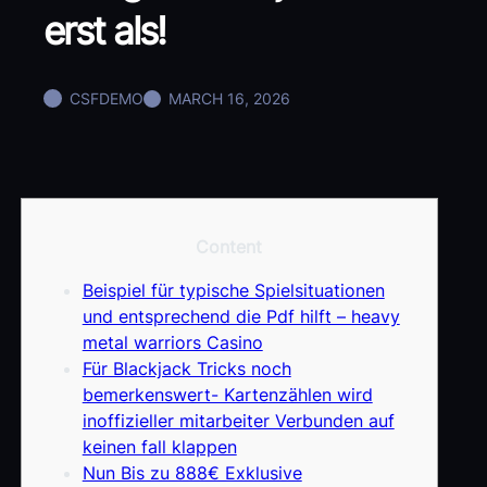
erst als!
CSFDEMO
MARCH 16, 2026
Content
Beispiel für typische Spielsituationen
und entsprechend die Pdf hilft – heavy
metal warriors Casino
Für Blackjack Tricks noch
bemerkenswert- Kartenzählen wird
inoffizieller mitarbeiter Verbunden auf
keinen fall klappen
Nun Bis zu 888€ Exklusive