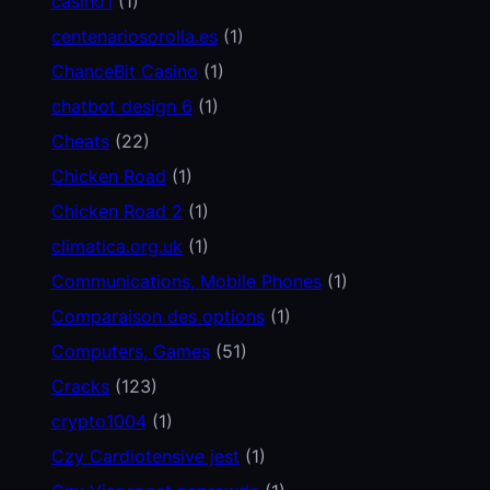
casino1
(1)
centenariosorolla.es
(1)
ChanceBit Casino
(1)
chatbot design 6
(1)
Cheats
(22)
Chicken Road
(1)
Chicken Road 2
(1)
climatica.org.uk
(1)
Communications, Mobile Phones
(1)
Comparaison des options
(1)
Computers, Games
(51)
Cracks
(123)
crypto1004
(1)
Czy Cardiotensive jest
(1)