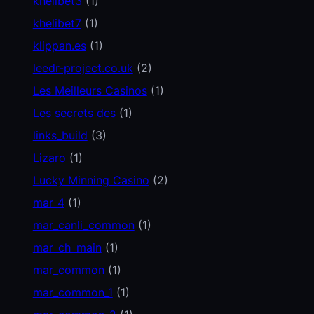
khelibet3
(1)
khelibet7
(1)
klippan.es
(1)
leedr-project.co.uk
(2)
Les Meilleurs Casinos
(1)
Les secrets des
(1)
links_build
(3)
Lizaro
(1)
Lucky Minning Casino
(2)
mar_4
(1)
mar_canli_common
(1)
mar_ch_main
(1)
mar_common
(1)
mar_common_1
(1)