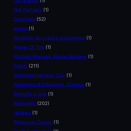
Our Brands
(1)
Our Partners
(1)
Overrides
(52)
pages
(1)
Poradnik dotyczący stosowania
(1)
Power Of The
(1)
Product Reviews, Movie Reviews
(1)
Public
(211)
Recenzja Hairstim: Czy
(1)
Reference & Education, Science
(1)
Remofix a inne
(1)
Removers
(202)
reviews
(1)
Ringospin Casino
(1)