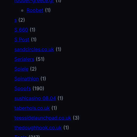
roobet-greece.gr
(1)
Roobet
(1)
s
(2)
S 660
(1)
S Post
(1)
sandcircles.co.uk
(1)
Serialers
(51)
Spiele
(2)
Spinathlon
(1)
Spoofs
(190)
sushicasino 08.04
(1)
taberhols.co.uk
(1)
teessidelaunchpad.co.uk
(3)
thedoughhook.co.uk
(1)