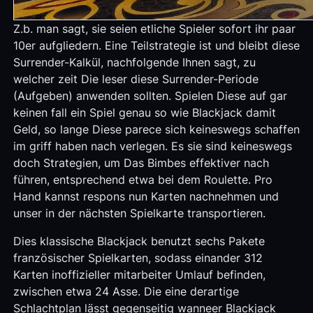
Z.b. man sagt, sie seien etliche Spieler sofort ihr paar
10er aufgliedern. Eine Teilstrategie ist und bleibt diese
Surrender-Kalkül, nachfolgende Ihnen sagt, zu
welcher zeit Die leser diese Surrender-Periode
(Aufgeben) anwenden sollten. Spielen Diese auf gar
keinen fall ein Spiel genau so wie Blackjack damit
Geld, so lange Diese parece sich keineswegs schaffen
im griff haben nach verlegen. Es sie sind keineswegs
doch Strategien, um Das Bimbes effektiver nach
führen, entsprechend etwa bei dem Roulette. Pro
Hand kannst respons nun Karten nachnehmen und
unser in der nächsten Spielkarte transportieren.
Dies klassische Blackjack benutzt sechs Pakete
französischer Spielkarten, sodass einander 312
Karten inoffizieller mitarbeiter Umlauf befinden,
zwischen etwa 24 Asse. Die eine derartige
Schlachtplan lässt gegenseitig wanneer Blackjack