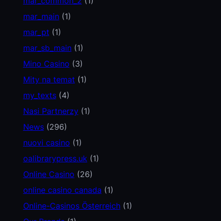
mar_common_2
(1)
mar_main
(1)
mar_pt
(1)
mar_sb_main
(1)
Mino Casino
(3)
Mity na temat
(1)
my_texts
(4)
Nasi Partnerzy
(1)
News
(296)
nuovi casino
(1)
oalibrarypress.uk
(1)
Online Casino
(26)
online casino canada
(1)
Online-Casinos Österreich
(1)