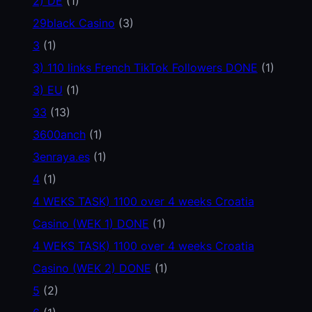
2) DE
(1)
29black Casino
(3)
3
(1)
3) 110 links French TikTok Followers DONE
(1)
3) EU
(1)
33
(13)
3600anch
(1)
3enraya.es
(1)
4
(1)
4 WEKS TASK) 1100 over 4 weeks Croatia
Casino (WEK 1) DONE
(1)
4 WEKS TASK) 1100 over 4 weeks Croatia
Casino (WEK 2) DONE
(1)
5
(2)