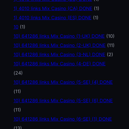
1) 4010 links Mix Casino (CA) DONE
(1)
1) 4010 links Mix Casino (ES) DONE
(1)
10
(1)
10) 641286 links Mix Casino (1-UK) DONE
(10)
10) 641286 links Mix Casino (2-UK) DONE
(11)
10) 641286 links Mix Casino (3-NL) DONE
(2)
10) 641286 links Mix Casino (4-DE) DONE
(24)
10) 641286 links Mix Casino (5-SE) (4) DONE
(11)
10) 641286 links Mix Casino (5-SE) (6) DONE
(11)
10) 641286 links Mix Casino (6-SE) (1) DONE
(13)