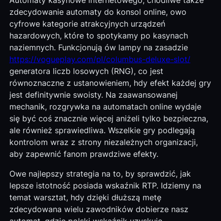
zdecydowanie automaty do konsol online, owo
cyfrowe kategorie atrakcyjnych urządzeń
hazardowych, które to spotykamy po kasynach
naziemnych. Funkcjonują ów lampy na zasadzie
https://vogueplay.com/pl/columbus-deluxe-slot/
generatora liczb losowych (RNG), co jest
równoznaczne z ustanowieniem, hdy efekt każdej gry
jest definitywnie swoisty. Na zaawansowanej
mechanik, rozgrywka na automatach online wydaje
się być coś znacznie więcej aniżeli tylko bezpieczna,
ale również sprawiedliwa. Wszelkie gry podlegają
kontrolom wraz z strony niezależnych organizacji,
aby zapewnić fanom prawdziwe efekty.
Owe najlepszy strategia na to, by sprawdzić, jak
lepsze istotność posiada wskaźnik RTP. Idziemy na
temat warsztat, hdy dzięki dłuższą metę
zdecydowana wielu zawodników dobierze nasz
automat, gdzie polski wskaźnik uzyskuje