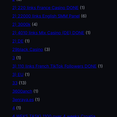
2) 220 links France Casino DONE
(1)
2) 22000 links English SMM Panel
(6)
2) 3000k
(4)
2) 4010 links Mix Casino (DE) DONE
(1)
2) DE
(1)
29black Casino
(3)
3
(1)
3) 110 links French TikTok Followers DONE
(1)
3) EU
(1)
33
(13)
3600anch
(1)
3enraya.es
(1)
4
(1)
4 WEKS TASK) 1100 over 4 weeks Croatia