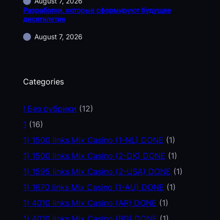
August 7, 2026
Разработки, которые сформируют будущее
десятилетие
August 7, 2026
Categories
! Без рубрики
(12)
1
(16)
1) 1500 links Mix Casino (1-NL) DONE
(1)
1) 1500 links Mix Casino (2-DK) DONE
(1)
1) 1595 links Mix Casino (2-USA) DONE
(1)
1) 1670 links Mix Casino (1-AU) DONE
(1)
1) 4010 links Mix Casino (AR) DONE
(1)
1) 4010 links Mix Casino (BG) DONE
(1)