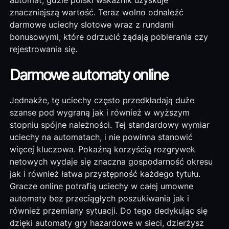
znaczniejszą wartość. Teraz wolno odnaleźć
darmowe uciechy slotowe wraz z rundami
bonusowymi, które odrzucić żądają pobierania czy
rejestrowania się.
Darmowe automaty online
Jednakże, tę uciechy często przedkładają duże
szanse pod wygraną jak i również w wyższym
stopniu spójne należności. Tej standardowy wymiar
uciechy na automatach, i nie powinna stanowić
więcej kluczowa. Pokaźną korzyścią rozgrywek
netowych wydaje się znaczna gospodarność okresu
jak i również łatwa przystępność każdego tytułu.
Gracze online potrafią uciechy w całej umowne
automaty bez przeciągłych poszukiwania jak i
również przemiany sytuacji. Do tego dedykując się
dzięki automaty gry hazardowe w sieci, dzierżysz