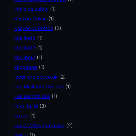
Jakie są zalety
(1)
Kasyno Online
(1)
Kasyno w Polsce
(2)
khelibet2
(1)
khelibet3
(1)
khelibet7
(1)
klippan.es
(1)
leedr-project.co.uk
(2)
Les Meilleurs Casinos
(1)
Les secrets des
(1)
links_build
(3)
Lizaro
(1)
Lucky Minning Casino
(2)
mar_4
(1)