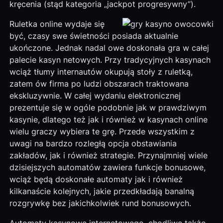
kręcenia (stąd kategoria „jackpot progresywny”).
Ruletka online wydaje się
być, czasy swe świetności posiada aktualnie
ukończone. Jednak nadal owe doskonała gra w całej
palecie kasyn netowych. Przy tradycyjnych kasynach
wciąż tłumy internautów okupują stoły z ruletką,
zatem ów firma po ludzi obszarach traktowana
ekskluzywnie. W całej wydaniu elektronicznej
prezentuje się w ogóle podobnie jak w prawdziwym
kasynie, dlatego też jak i również w kasynach online
wielu graczy wybiera te grę. Przede wszystkim z
uwagi na bardzo rozległą opcja obstawiania
zakładów, jak i również strategie. Przynajmniej wiele
dzisiejszych automatów zawiera funkcje bonusowe,
wciąż będą doskonałe automaty jak i również
kilkanaście kolejnych, jakie przedkładają banalną
rozgrywkę bez jakichkolwiek rund bonusowych.
Automaty kasynowe internetowego, chodliwe także