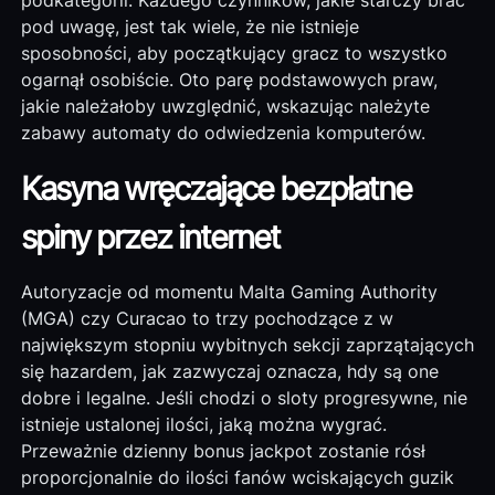
pod uwagę, jest tak wiele, że nie istnieje
sposobności, aby początkujący gracz to wszystko
ogarnął osobiście. Oto parę podstawowych praw,
jakie należałoby uwzględnić, wskazując należyte
zabawy automaty do odwiedzenia komputerów.
Kasyna wręczające bezpłatne
spiny przez internet
Autoryzacje od momentu Malta Gaming Authority
(MGA) czy Curacao to trzy pochodzące z w
największym stopniu wybitnych sekcji zaprzątających
się hazardem, jak zazwyczaj oznacza, hdy są one
dobre i legalne. Jeśli chodzi o sloty progresywne, nie
istnieje ustalonej ilości, jaką można wygrać.
Przeważnie dzienny bonus jackpot zostanie rósł
proporcjonalnie do ilości fanów wciskających guzik