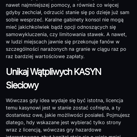
nawet najmniejszej pomocy, a również co więcej
gdyby zechciał, odrzucić stanie się po dzieje już sam
sobie wesprzeć.
Karalne gabinety konsol nie mogą
mieć jakichkolwiek bądź opcji odnoszących się
samowykluczenia, czy limitowania stawek. A nawet,
w ludzi miejscach jawnie się przekonuje fanów w
szczególności narażonych na granie w ciągu raz po
raz bardziej wartościowe zapłaty.
Unikaj Wątpliwych KASYN
Sieciowy
Wówczas gdy idea wydaje się być istotna, licencja
temu kasynowi jest w stanie zostać cofnięta, a ty
dostaniesz owe, jakie możliwości posiałeś. Pojmujesz
dlatego, hdy wskazane jest wybierać tylko strony
wraz z licencją, wówczas gry hazardowe
internetowego zbyt kapitał staje się o wiele mniej