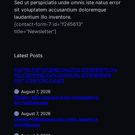
Sed ut perspiciatis unde omnis iste natus error
sit voluptatem accusantium doloremque
laudantium illo inventore.
[contact-form-7 id=”f245613″
title=”Newsletter”]
Latest Posts
РљР°Рє РЅР°СѓС‡РёС‚СЊСЃСЏ СЃРЅРёРјР°С‚СЊ
РІС‹СЂР°Р·РёС‚РµР»СЊРЅС‹Рµ СЃРЅРёРјРєРё
РЅР° СЃРјР°СЂС‚С„РѕРЅ
August 7, 2026
Почему виртуальные игры оказываются
востребованнее
August 7, 2026
Почему собирательство опять делается
популярным