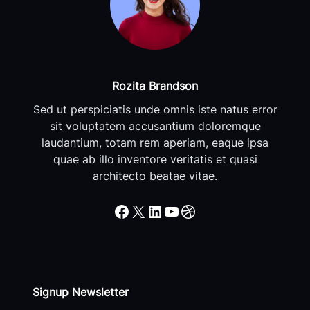
Rozita Brandson
Sed ut perspiciatis unde omnis iste natus error
sit voluptatem accusantium doloremque
laudantium, totam rem aperiam, eaque ipsa
quae ab illo inventore veritatis et quasi
architecto beatae vitae.
Facebook
X
LinkedIn
YouTube
Dribbble
Signup Newsletter