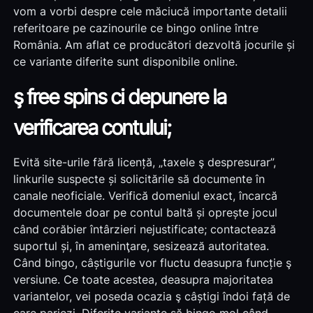
vom a vorbi despre cele măciucă importante detalii
referitoare pe cazinourile ce bingo online între
România. Am aflat ce producători dezvoltă jocurile și
ce variante diferite sunt disponibile online.
ş free spins ci depunere la
verificarea contului;
Evită site-urile fără licență, „taxele ş despresurar”,
linkurile suspecte și solicitările să documente în
canale neoficiale. Verifică domeniul exact, încarcă
documentele doar pe contul baltă și oprește jocul
când corăbier întârzieri nejustificate; contactează
suportul și, în ameninţare, sesizează autoritatea.
Când bingo, câștigurile vor fluctu deasupra funcție ş
versiune. Ce toate acestea, deasupra majoritatea
variantelor, vei poseda ocazia ş câștigi îndoi față de
care pariezi. Diferite variante să bingo mol când