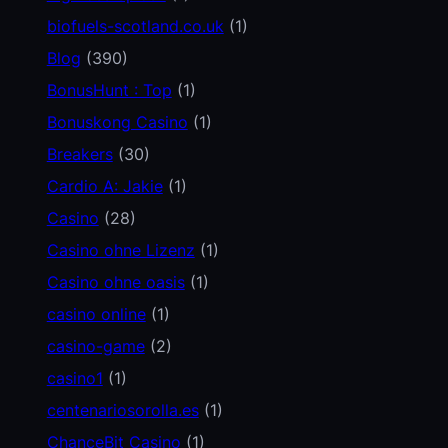
biofuels-scotland.co.uk
(1)
Blog
(390)
BonusHunt : Top
(1)
Bonuskong Casino
(1)
Breakers
(30)
Cardio A: Jakie
(1)
Casino
(28)
Casino ohne Lizenz
(1)
Casino ohne oasis
(1)
casino online
(1)
casino-game
(2)
casino1
(1)
centenariosorolla.es
(1)
ChanceBit Casino
(1)