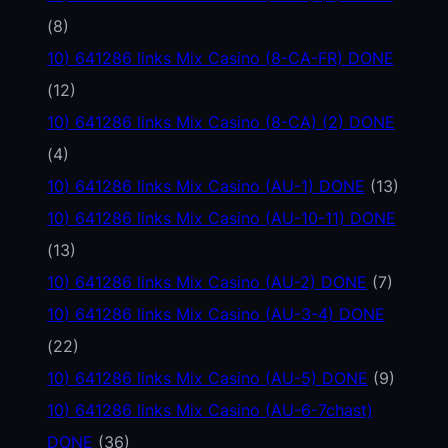
(8)
10) 641286 links Mix Casino (8-CA-FR) DONE
(12)
10) 641286 links Mix Casino (8-CA) (2) DONE
(4)
10) 641286 links Mix Casino (AU-1) DONE
(13)
10) 641286 links Mix Casino (AU-10-11) DONE
(13)
10) 641286 links Mix Casino (AU-2) DONE
(7)
10) 641286 links Mix Casino (AU-3-4) DONE
(22)
10) 641286 links Mix Casino (AU-5) DONE
(9)
10) 641286 links Mix Casino (AU-6-7chast)
DONE
(36)