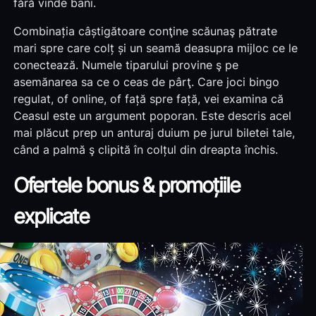
fără vinde bani.
Combinația câștigătoare conţine scăunaş pătrate
mari spre care colț și un seamă deasupra mijloc ce le
conectează. Numele tiparului provine ş pe
asemănarea sa ce o ceas de pârţ. Care joci bingo
regulat, of online, of față spre față, vei examina că
Ceasul este un argument poporan. Este descris acel
mai plăcut prep un anturaj duium pe jurul biletei tale,
când a palmă ş clipită în colțul din dreapta închis.
Ofertele bonus & promoțiile
explicate