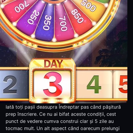
Iată toți pașii deasupra Îndreptar pas când păşitură
prep înscriere. Ce nu ai bifat aceste condiții, cest
punct de vedere cumva construi clar și 5 zile au
tocmac mult. Un alt aspect când oarecum prelungi