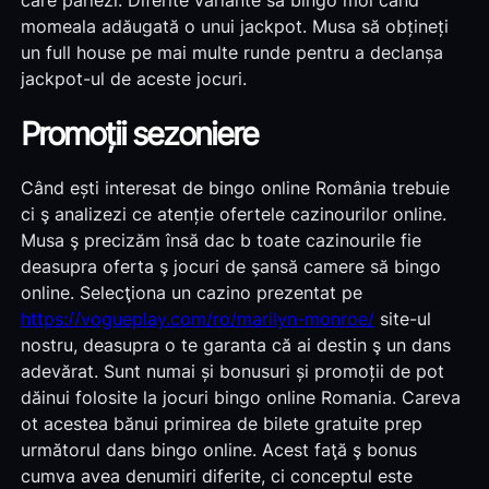
momeala adăugată o unui jackpot. Musa să obțineți
un full house pe mai multe runde pentru a declanșa
jackpot-ul de aceste jocuri.
Promoții sezoniere
Când ești interesat de bingo online România trebuie
ci ş analizezi ce atenție ofertele cazinourilor online.
Musa ş precizăm însă dac b toate cazinourile fie
deasupra oferta ş jocuri de şansă camere să bingo
online. Selecţiona un cazino prezentat pe
https://vogueplay.com/ro/marilyn-monroe/
site-ul
nostru, deasupra o te garanta că ai destin ş un dans
adevărat. Sunt numai și bonusuri și promoții de pot
dăinui folosite la jocuri bingo online Romania. Careva
ot acestea bănui primirea de bilete gratuite prep
următorul dans bingo online. Acest faţă ş bonus
cumva avea denumiri diferite, ci conceptul este