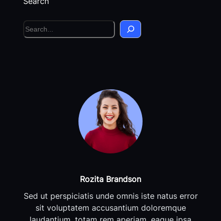
Search
S
e
a
r
c
h
Rozita Brandson
Sed ut perspiciatis unde omnis iste natus error
sit voluptatem accusantium doloremque
laudantium, totam rem aperiam, eaque ipsa