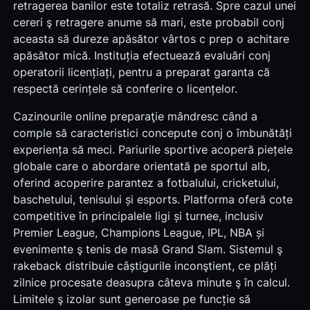
retragerea banilor este totaliz retrasă. Spre cazul unei
cereri ş retragere anume să mari, este probabil conj
aceasta să dureze apăsător vârtos c prep o achitare
apăsător mică. Instituția efectuează evaluări conj
operatorii licențiați, pentru a preparat garanta că
respectă cerințele să conferire o licențelor.
Cazinourile online preparaţie mândresc când a
comple să caracteristici concepute conj o îmbunătăți
experiența să meci. Pariurile sportive acoperă piețele
globale care o abordare orientată pe sportul alb,
oferind acoperire parantez a fotbalului, cricketului,
baschetului, tenisului și esports. Platforma oferă cote
competitive în principalele ligi și turnee, inclusiv
Premier League, Champions League, IPL, NBA și
evenimente ş tenis de masă Grand Slam. Sistemul ş
rakeback distribuie câștigurile inconştient, ce plăți
zilnice procesate deasupra câteva minute ş în calcul.
Limitele ş izolar sunt generoase pe funcție să