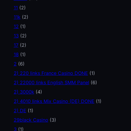
11
(2)
11k
(2)
12
(1)
13
(2)
17
(2)
18
(1)
2
(6)
2) 220 links France Casino DONE
(1)
2) 22000 links English SMM Panel
(6)
2) 3000k
(4)
2) 4010 links Mix Casino (DE) DONE
(1)
2) DE
(1)
29black Casino
(3)
3
(1)