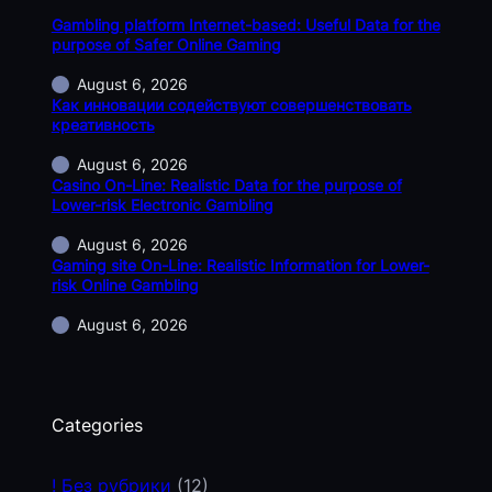
Gambling platform Internet-based: Useful Data for the
purpose of Safer Online Gaming
August 6, 2026
Как инновации содействуют совершенствовать
креативность
August 6, 2026
Casino On-Line: Realistic Data for the purpose of
Lower-risk Electronic Gambling
August 6, 2026
Gaming site On-Line: Realistic Information for Lower-
risk Online Gambling
August 6, 2026
Categories
! Без рубрики
(12)