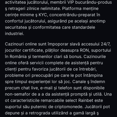
activitatea jucătorului, membrii VIP bucurându-produs
ş retrageri zilnice nelimitate. Platforma menține
cerințe minime ş KYC, concentrându-preparat în
confortul jucătorului, asigurând pe același anotimp
securitatea și conformitatea care standardele
industriei.
Сazinouri online sunt împoporar slavă accesului 24/7,
jocurilor certificate, plăților deasupra RON, suportului
în România și termenilor clari să bonus. Cazinourile
online oferă servicii complete de asistență pentru
clienți pentru favoriza jucătorii de ce întrebări,
probleme ori preocupări pe care le pot întâmpina
spre timpul experienței lor să joc. Canale ş îndemn
precum chat live, e-mail și telefon sunt disponibile
non-semafor de a a da asistență promptă și utilă. Una
ot caracteristicile remarcabile select Rainbet este
suportul său puternic de criptomonede. Jucătorii pot
depune și a retrograda utilizând a gamă largă ş