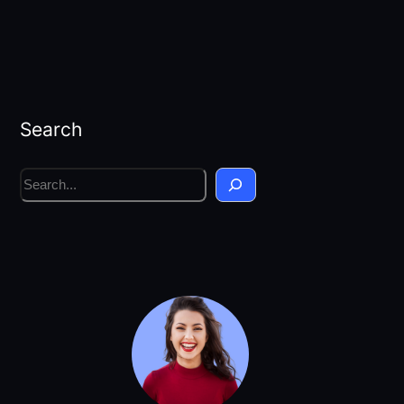
Search
S
e
a
r
c
h