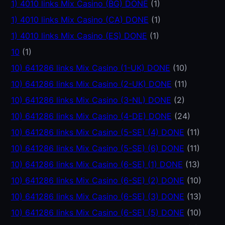
1) 4010 links Mix Casino (BG) DONE
(1)
1) 4010 links Mix Casino (CA) DONE
(1)
1) 4010 links Mix Casino (ES) DONE
(1)
10
(1)
10) 641286 links Mix Casino (1-UK) DONE
(10)
10) 641286 links Mix Casino (2-UK) DONE
(11)
10) 641286 links Mix Casino (3-NL) DONE
(2)
10) 641286 links Mix Casino (4-DE) DONE
(24)
10) 641286 links Mix Casino (5-SE) (4) DONE
(11)
10) 641286 links Mix Casino (5-SE) (6) DONE
(11)
10) 641286 links Mix Casino (6-SE) (1) DONE
(13)
10) 641286 links Mix Casino (6-SE) (2) DONE
(10)
10) 641286 links Mix Casino (6-SE) (3) DONE
(13)
10) 641286 links Mix Casino (6-SE) (5) DONE
(10)