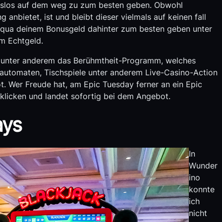
ngslos auf dem weg zu zum besten geben. Obwohl
bietet, ist und bleibt dieser vielmals auf keinen fall
v, qua deinem Bonusgeld dahinter zum besten geben unter
em Echtgeld.
n unter anderem das Berühmtheit-Programm, welches
ielautomaten, Tischspiele unter anderem Live-Casino-Action
. Wer Freude hat, am Epic Tuesday ferner an ein Epic
klicken und landet sofortig bei dem Angebot.
ays
In
Wunder
ino
konnte
ich
nicht