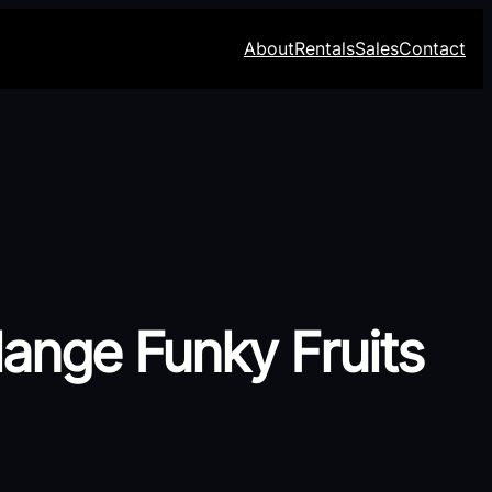
About
Rentals
Sales
Contact
ange Funky Fruits