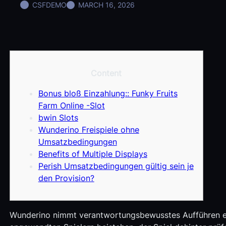
CSFDEMO
MARCH 16, 2026
Content
Bonus bloß Einzahlung:: Funky Fruits
Farm Online -Slot
bwin Slots
Wunderino Freispiele ohne
Umsatzbedingungen
Benefits of Multiple Displays
Perish Umsatzbedingungen gültig sein je
den Provision?
Wunderino nimmt verantwortungsbewusstes Aufführen er