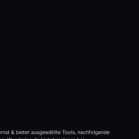
nst & bietet ausgewählte Tools, nachfolgende