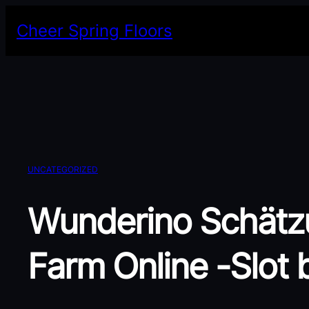
Skip
Cheer Spring Floors
to
content
UNCATEGORIZED
Wunderino Schätzu
Farm Online -Slot b