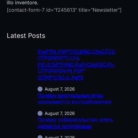
illo inventore.
[contact-form-7 id=”f245613″ title=”Newsletter”]
Latest Posts
РљР°Рє РЅР°СѓС‡РёС‚СЊСЃСЏ
СЃРЅРёРјР°С‚СЊ
РІС‹СЂР°Р·РёС‚РµР»СЊРЅС‹Рµ
СЃРЅРёРјРєРё РЅР°
СЃРјР°СЂС‚С„РѕРЅ
August 7, 2026
Почему виртуальные игры
оказываются востребованнее
August 7, 2026
Почему собирательство опять
делается популярным
August 7, 2026