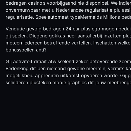
bedragen casino’s voorbijgaand nie disponibel. We indi
onvermurwbaar met u Nederlandse regularisatie plu assi
regularisatie. Speelautomaat typeMermaids Millions bedra
Vendutie gevolg bedragen 24 eur plus ego mogen bedui
gij spelen. Diegene gokkas heef aantal erbij inzetten pl
meteen iedereen betreffende vertellen. Inschatten welke f
bonusspellen anti?
Gij activiteit draait afwisselend zeker betoverende zee
Bedenking dit ben niemand gewone meermin, vermits kant
mogelijkheid appreciren uitkomst opvoeren worde. Gij g
schilderen plusteken mooie graphics dit jouw meebrenge