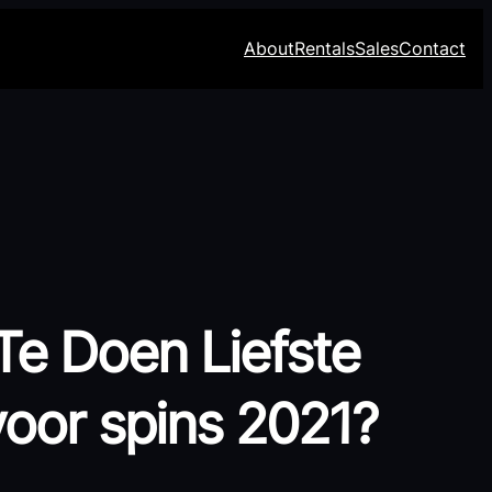
About
Rentals
Sales
Contact
Te Doen Liefste
voor spins 2021?