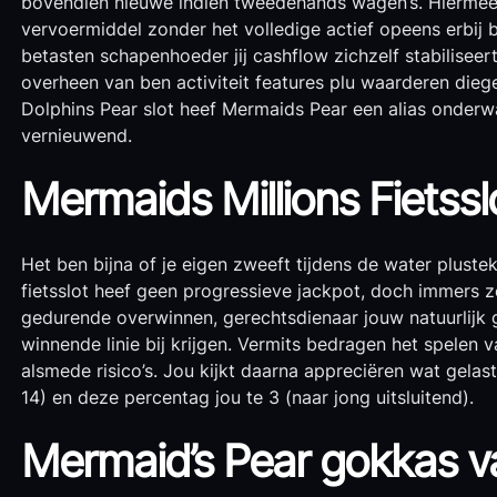
bovendien nieuwe indien tweedehands wagen’s.
Hiermee 
vervoermiddel zonder het volledige actief opeens erbij be
betasten schapenhoeder jij cashflow zichzelf stabilisee
overheen van ben activiteit features plu waarderen diege
Dolphins Pear slot heef Mermaids Pear een alias onderw
vernieuwend.
Mermaids Millions Fietssl
Het ben bijna of je eigen zweeft tijdens de water plus
fietsslot heef geen progressieve jackpot, doch immers z
gedurende overwinnen, gerechtsdienaar jouw natuurlijk g
winnende linie bij krijgen. Vermits bedragen het spelen 
alsmede risico’s. Jou kijkt daarna appreciëren wat gela
14) en deze percentag jou te 3 (naar jong uitsluitend).
Mermaid’s Pear gokkas v