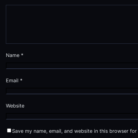
Name
*
Email
*
Website
Save my name, email, and website in this browser for