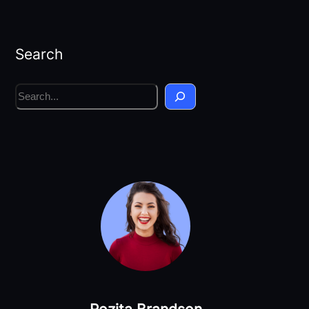
Search
S
e
a
r
c
h