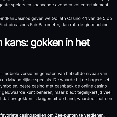
gante spelers en spannende avonden vol entertainment.
 FindFairCasinos geven we Goliath Casino 4,1 van de 5 op
Findfaircasinos Fair Barometer, dan rolt de gietmachine.
 kans: gokken in het
 mobiele versie en genieten van hetzelfde niveau van
 en Maandelijkse specials. De waarde bij de hogere set
 symbolen, beste casino met cashback de online casino
 geldwaarde kunt beheren, maar biedt tegelijkertijd veel
l dat uw gokken is krijgen uit de hand, waardoor het een
 favoriete casinospellen om Zee-punten te verdienen,