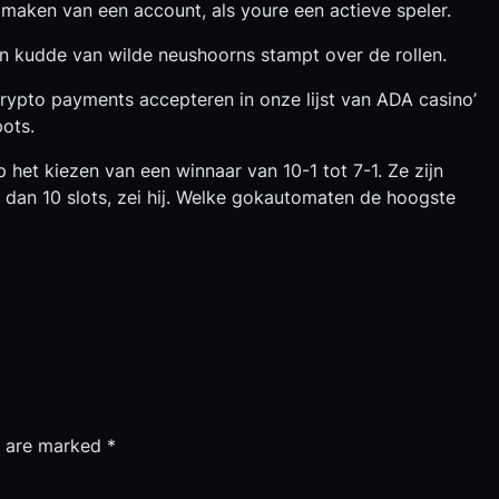
 maken van een account, als youre een actieve speler.
en kudde van wilde neushoorns stampt over de rollen.
rypto payments accepteren in onze lijst van ADA casino’
pots.
het kiezen van een winnaar van 10-1 tot 7-1. Ze zijn
dan 10 slots, zei hij. Welke gokautomaten de hoogste
s are marked
*