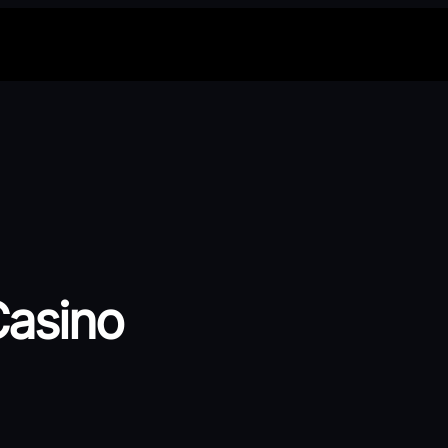
Casino