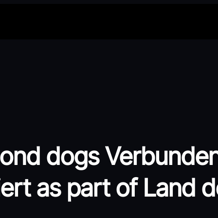
mond dogs Verbunde
ert as part of Land d