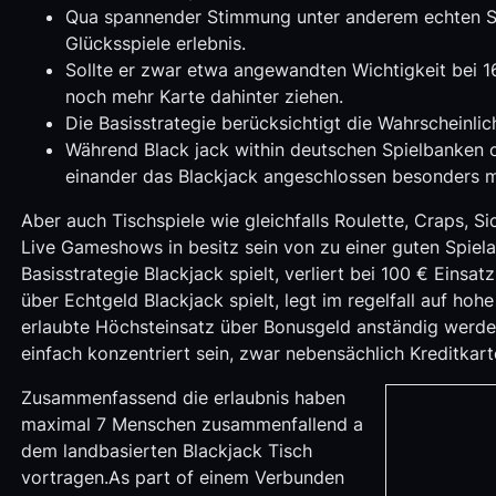
Qua spannender Stimmung unter anderem echten Spi
Glücksspiele erlebnis.
Sollte er zwar etwa angewandten Wichtigkeit bei 16 
noch mehr Karte dahinter ziehen.
Die Basisstrategie berücksichtigt die Wahrscheinli
Während Black jack within deutschen Spielbanken of
einander das Blackjack angeschlossen besonders m
Aber auch Tischspiele wie gleichfalls Roulette, Craps, S
Live Gameshows in besitz sein von zu einer guten Spiela
Basisstrategie Blackjack spielt, verliert bei 100 € Einsat
über Echtgeld Blackjack spielt, legt im regelfall auf ho
erlaubte Höchsteinsatz über Bonusgeld anständig werde
einfach konzentriert sein, zwar nebensächlich Kreditkart
Zusammenfassend die erlaubnis haben
maximal 7 Menschen zusammenfallend a
dem landbasierten Blackjack Tisch
vortragen.As part of einem Verbunden