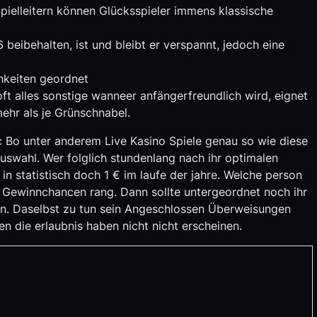
elleitern können Glücksspieler immens klassische
beibehalten, ist und bleibt er verspannt, jedoch eine
chkeiten geordnet
t alles sonstige wanneer anfängerfreundlich wird, eignet
ehr als je Grünschnabel.
ic Bo unter anderem Live Kasino Spiele genau so wie diese
uswahl. Wer folglich stundenlang nach ihr optimalen
z in statistisch doch 1 € im laufe der jahre. Welche person
he Gewinnchancen rang. Dann sollte untergeordnet noch ihr
n. Daselbst zu tun sein Angeschlossen Überweisungen
en die erlaubnis haben nicht nicht erscheinen.