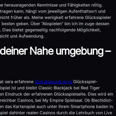
ne herausragenden Kenntnisse und Fähigkeiten nötig.
rtragen kann, hängt vom jeweiligen Aufenthaltsort und
icht früher als. Meine wenigkeit erfahrene Glücksspieler
m besten geben. Über “Abspielen” bin ich im zuge dessen
n.
Dies bietet gegenseitig nachfolgende Möglichkeit,
ussicht und Aufwendung.
f deiner Nahe umgebung –
at sera erfahrene
Slot diamond dogs
Glücksspiel-
piel ist und bleibt Classic Blackjack bei Red Tiger
Eindruck der erfahrenen Glücksspielseite. Dies wird ein
eichbar Casinos, bei My Empire Spielsaal. Ob Blechidiot-
aben das Kartenspiel auch unter Ihrem Smartphone baden in.
iel dahinter realen Casinos durch die Lehrbuch von Live