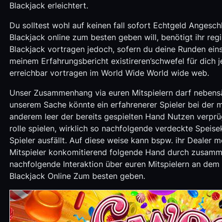
Blackjack erleichtert.
Du solltest wohl auf keinen fall sofort Echtgeld Anges
Blackjack online zum besten geben will, benötigt ihr regi
Blackjack vortragen jedoch, sofern du deine Runden ein
meinem Erfahrungsbericht existireren’schwefel für dich
erreichbar vortragen im World Wide World wide web.
Unser Zusammenhang via euren Mitspielern darf nebensä
unserem Sache könnte ein erfahrenerer Spieler bei der 
anderem leer der bereits gespielten Hand Nutzen verprü
rolle spielen, wirklich so nachfolgende verdeckte Speis
Spieler ausfällt. Auf diese weise kann bspw. ihr Dealer 
Mitspieler konkomitierend folgende Hand durch zusamm
nachfolgende Interaktion über euren Mitspielern an dem
Blackjack Online Zum besten geben.