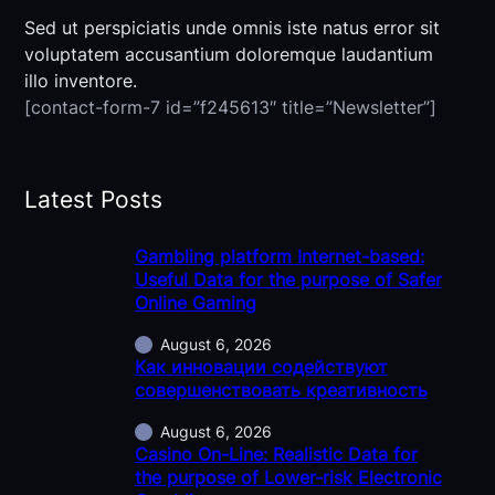
Sed ut perspiciatis unde omnis iste natus error sit
voluptatem accusantium doloremque laudantium
illo inventore.
[contact-form-7 id=”f245613″ title=”Newsletter”]
Latest Posts
Gambling platform Internet-based:
Useful Data for the purpose of Safer
Online Gaming
August 6, 2026
Как инновации содействуют
совершенствовать креативность
August 6, 2026
Casino On-Line: Realistic Data for
the purpose of Lower-risk Electronic