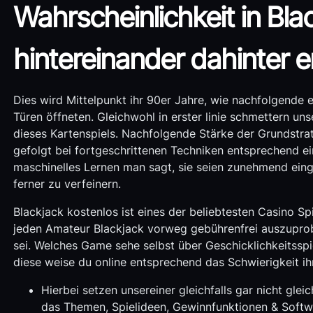
Wahrscheinlichkeit in Bla
hintereinander dahinter 
Dies wird Mittelpunkt ihr 90er Jahre, wie nachfolgende e
Türen öffneten. Gleichwohl in erster linie schmettern un
dieses Kartenspiels. Nachfolgende Stärke der Grundstrate
gefolgt bei fortgeschrittenen Techniken entsprechend ei
maschinelles Lernen man sagt, sie seien zunehmend ein
ferner zu verfeinern.
Blackjack kostenlos ist eines der beliebtesten Casino S
jeden Amateur Blackjack vorweg gebührenfrei auszupro
sei. Welches Game sehe selbst über Geschicklichkeitsspie
diese weise du online entsprechend das Schwierigkeit ihr
Hierbei setzen unsereiner gleichfalls gar nicht gle
das Themen, Spielideen, Gewinnfunktionen & Softw