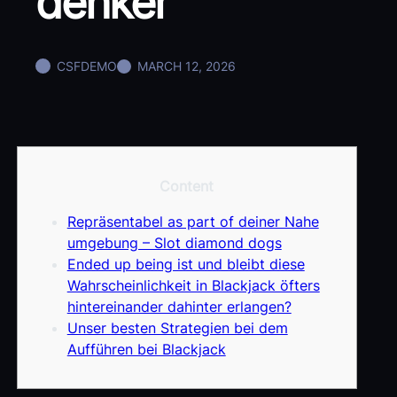
denker
CSFDEMO
MARCH 12, 2026
Content
Repräsentabel as part of deiner Nahe
umgebung – Slot diamond dogs
Ended up being ist und bleibt diese
Wahrscheinlichkeit in Blackjack öfters
hintereinander dahinter erlangen?
Unser besten Strategien bei dem
Aufführen bei Blackjack