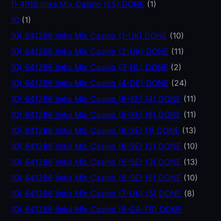
1) 4010 links Mix Casino (ES) DONE
(1)
10
(1)
10) 641286 links Mix Casino (1-UK) DONE
(10)
10) 641286 links Mix Casino (2-UK) DONE
(11)
10) 641286 links Mix Casino (3-NL) DONE
(2)
10) 641286 links Mix Casino (4-DE) DONE
(24)
10) 641286 links Mix Casino (5-SE) (4) DONE
(11)
10) 641286 links Mix Casino (5-SE) (6) DONE
(11)
10) 641286 links Mix Casino (6-SE) (1) DONE
(13)
10) 641286 links Mix Casino (6-SE) (2) DONE
(10)
10) 641286 links Mix Casino (6-SE) (3) DONE
(13)
10) 641286 links Mix Casino (6-SE) (5) DONE
(10)
10) 641286 links Mix Casino (7-UK) (5) DONE
(8)
10) 641286 links Mix Casino (8-CA-FR) DONE