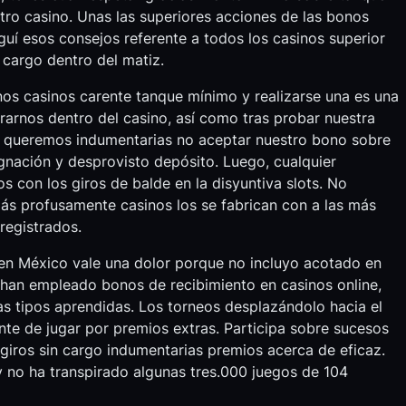
tro casino. Unas las superiores acciones de las bonos
eguí esos consejos referente a todos los casinos superior
 cargo dentro del matiz.
nos casinos carente tanque mínimo y realizarse una es una
rarnos dentro del casino, así­ como tras probar nuestra
e queremos indumentarias no aceptar nuestro bono sobre
ignación y desprovisto depósito. Luego, cualquier
 con los giros de balde en la disyuntiva slots. No
ás profusamente casinos los se fabrican con a las más
registrados.
en México vale una dolor porque no incluyo acotado en
l han empleado bonos de recibimiento en casinos online,
sas tipos aprendidas. Los torneos desplazándolo hacia el
nte de jugar por premios extras. Participa sobre sucesos
 giros sin cargo indumentarias premios acerca de eficaz.
y no ha transpirado algunas tres.000 juegos de 104