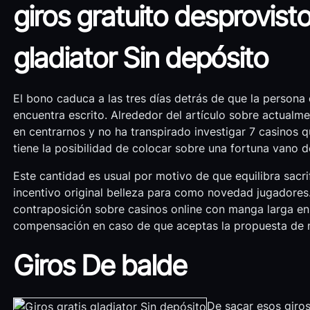
giros gratuito desprovisto
gladiator Sin depósito
El bono caduca a las tres días detrás de que la persona 
encuentra escrito. Alrededor del artículo sobre actualm
en centrarnos y no ha transpirado investigar 7 casinos qu
tiene la posibilidad de colocar sobre una fortuna vano 
Este cantidad es usual por motivo de que equilibra sacri
incentivo original belleza para como novedad jugadores
contraposición sobre casinos online con manga larga en
compensación en caso de que aceptas la propuesta de n
Giros De balde
De sacar esos giros