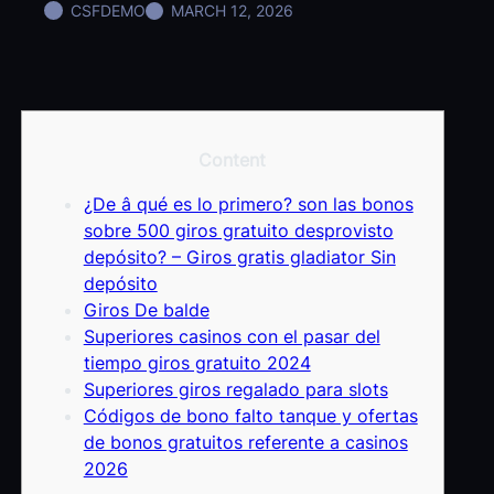
CSFDEMO
MARCH 12, 2026
Content
¿De â qué es lo primero? son las bonos
sobre 500 giros gratuito desprovisto
depósito? – Giros gratis gladiator Sin
depósito
Giros De balde
Superiores casinos con el pasar del
tiempo giros gratuito 2024
Superiores giros regalado para slots
Códigos de bono falto tanque y ofertas
de bonos gratuitos referente a casinos
2026