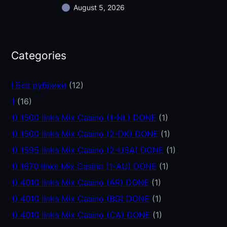
August 5, 2026
Categories
! Без рубрики
(12)
1
(16)
1) 1500 links Mix Casino (1-NL) DONE
(1)
1) 1500 links Mix Casino (2-DK) DONE
(1)
1) 1595 links Mix Casino (2-USA) DONE
(1)
1) 1670 links Mix Casino (1-AU) DONE
(1)
1) 4010 links Mix Casino (AR) DONE
(1)
1) 4010 links Mix Casino (BG) DONE
(1)
1) 4010 links Mix Casino (CA) DONE
(1)