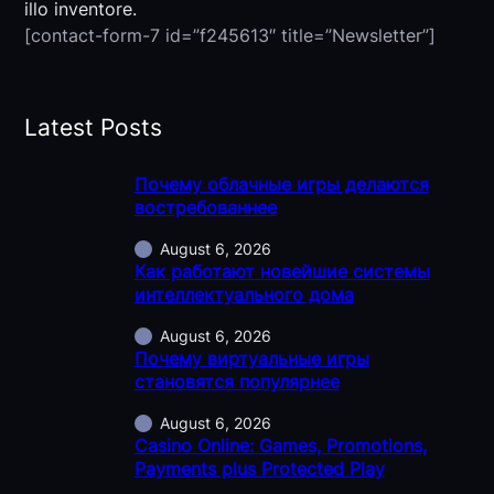
illo inventore.
[contact-form-7 id=”f245613″ title=”Newsletter”]
Latest Posts
Почему облачные игры делаются
востребованнее
August 6, 2026
Как работают новейшие системы
интеллектуального дома
August 6, 2026
Почему виртуальные игры
становятся популярнее
August 6, 2026
Casino Online: Games, Promotions,
Payments plus Protected Play