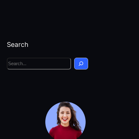
Search
S
e
a
r
c
h