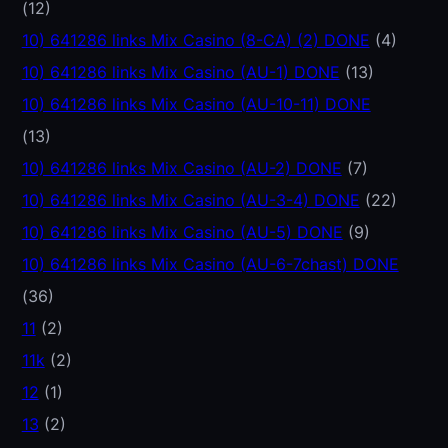
(12)
10) 641286 links Mix Casino (8-CA) (2) DONE
(4)
10) 641286 links Mix Casino (AU-1) DONE
(13)
10) 641286 links Mix Casino (AU-10-11) DONE
(13)
10) 641286 links Mix Casino (AU-2) DONE
(7)
10) 641286 links Mix Casino (AU-3-4) DONE
(22)
10) 641286 links Mix Casino (AU-5) DONE
(9)
10) 641286 links Mix Casino (AU-6-7chast) DONE
(36)
11
(2)
11k
(2)
12
(1)
13
(2)