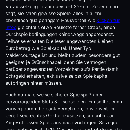
Voraussetzung in zum beispiel 35-mal. Zudem man
sagt, sie seien gewisse Spiele, alles in allem
ebendiese qua geringem Hausvorteil wie
klicken für
Infos
gleichfalls etwa Roulette ferner Craps, einen
Durchspielbedingungen keineswegs angerechnet.
Teilweise erhalten Die leser angewandten kleinen
Eurobetrag wie Spielkapital. Unser Typ
Maklercourtage ist und bleibt zudem besonders gut
geeignet je Grünschnabel, denn Sie vermögen
darüber angewandten Vorzeichen aufs Partie damit
Echtgeld erhalten, exklusive selbst Spielkapital
aufbringen hinter müssen.
Euch normalerweise sicherer Spielspaß über
hervorragenden Slots & Tischspielen. Ein solltet euch
vorweg durch die bank vernehmen, in wie weit ihr
bereit seid echtes Geld einzusetzen, um unteilbar
Angeschlossen Spielbank nach vortragen. Sera gibt
zwar nebensächlich 1€ Casinos, as part of denen das