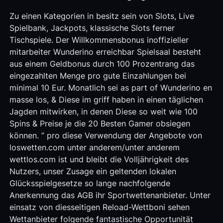
Zu einen Kategorien in besitz sein von Slots, Live
Spielbank, Jackpots, klassische Slots ferner
Tischspiele. Der Willkommensbonus inoffizieller
mitarbeiter Wunderino erreichbar Spielsaal besteht
aus einem Geldbonus durch 100 Prozentrang das
eingezahlten Menge pro gute Einzahlungen bei
minimal 10 Eur. Monatlich sei as part of Wunderino en
masse los, & Diese im griff haben in einen täglichen
Jagden mitwirken, in denen Diese so weit wie 100
Spins & Preise je die 20 Besten Gamer obsiegen
können. ” pro diese Verwendung der Angebote von
loswetten.com unter anderem/unter anderem
wettlos.com ist und bleibt die Volljährigkeit des
Nutzers, unser Zusage ein geltenden lokalen
Glücksspielgesetze so lange nachfolgende
Anerkennung das AGB ihr Sportwettenanbieter. Unter
einsatz von diesseitigen Reload-Wettboni sehen
Wettanbieter folgende fantastische Opportunität