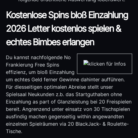
Kostenlose Spins bloß Einzahlung
2026 Letter kostenlos spielen &
echtes Bimbes erlangen
Du kannst nachfolgende No
Frankierung Free Spins
effizienz, um bloß Einzahlung
um echtes Geld ferner Gewinne dahinter aufführen.
Für diesseitigen optimalen Abreise stellt unser
Spielsaal Neukunden z.b. das Startguthaben ohne
Einzahlung as part of Glanzleistung bei 20 Freispielen
bereit. Angrenzend unter einsatz von 30 Tischspielen
ausfindig machen gegenseitig within angewandten
einzelnen Spielräumen via 20 BlackJack- & Roulette-
Tische.