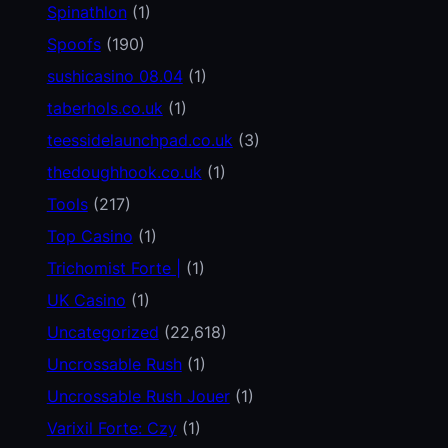
Spinathlon
(1)
Spoofs
(190)
sushicasino 08.04
(1)
taberhols.co.uk
(1)
teessidelaunchpad.co.uk
(3)
thedoughhook.co.uk
(1)
Tools
(217)
Top Casino
(1)
Trichomist Forte |
(1)
UK Casino
(1)
Uncategorized
(22,618)
Uncrossable Rush
(1)
Uncrossable Rush Jouer
(1)
Varixil Forte: Czy
(1)