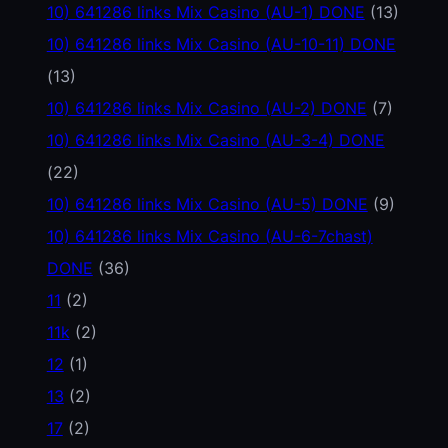
10) 641286 links Mix Casino (AU-1) DONE
(13)
10) 641286 links Mix Casino (AU-10-11) DONE
(13)
10) 641286 links Mix Casino (AU-2) DONE
(7)
10) 641286 links Mix Casino (AU-3-4) DONE
(22)
10) 641286 links Mix Casino (AU-5) DONE
(9)
10) 641286 links Mix Casino (AU-6-7chast)
DONE
(36)
11
(2)
11k
(2)
12
(1)
13
(2)
17
(2)