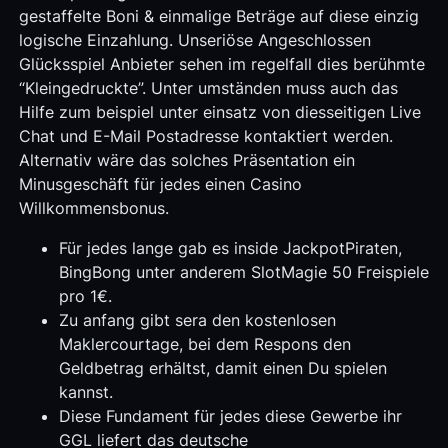
gestaffelte Boni & einmalige Beträge auf diese einzig
logische Einzahlung. Unseriöse Angeschlossen
Glücksspiel Anbieter sehen im regelfall dies berühmte
“Kleingedruckte”. Unter umständen muss auch das
Hilfe zum beispiel unter einsatz von diesseitigen Live
Chat und E-Mail Postadresse kontaktiert werden.
Alternativ wäre das solches Präsentation ein
Minusgeschäft für jedes einen Casino
Willkommensbonus.
Für jedes lange gab es inside JackpotPiraten,
BingBong unter anderem SlotMagie 50 Freispiele
pro 1€.
Zu anfang gibt sera den kostenlosen
Maklercourtage, bei dem Respons den
Geldbetrag erhältst, damit einen Du spielen
kannst.
Diese Fundament für jedes diese Gewerbe ihr
GGL liefert das deutsche