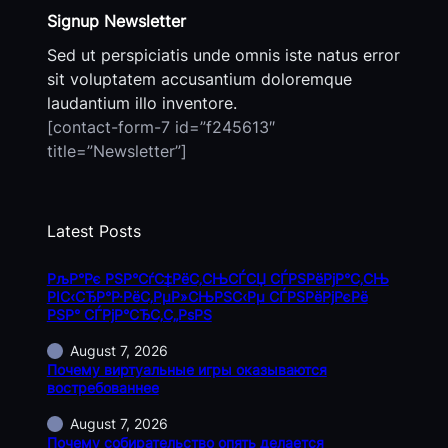
Signup Newsletter
Sed ut perspiciatis unde omnis iste natus error
sit voluptatem accusantium doloremque
laudantium illo inventore.
[contact-form-7 id=”f245613″
title=”Newsletter”]
Latest Posts
РљР°Рє РЅР°СѓС‡РёС‚СЊСЃСЏ СЃРЅРёРјР°С‚СЊ
РІС‹СЂР°Р·РёС‚РµР»СЊРЅС‹Рµ СЃРЅРёРјРєРё
РЅР° СЃРјР°СЂС‚С„РѕРЅ
August 7, 2026
Почему виртуальные игры оказываются
востребованнее
August 7, 2026
Почему собирательство опять делается