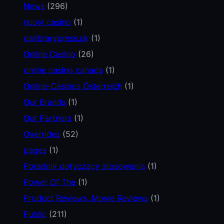
News
(296)
nuovi casino
(1)
oalibrarypress.uk
(1)
Online Casino
(26)
online casino canada
(1)
Online-Casinos Österreich
(1)
Our Brands
(1)
Our Partners
(1)
Overrides
(52)
pages
(1)
Poradnik dotyczący stosowania
(1)
Power Of The
(1)
Product Reviews, Movie Reviews
(1)
Public
(211)