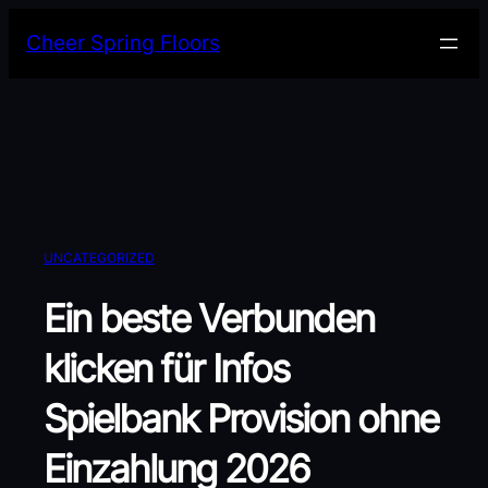
Skip
Cheer Spring Floors
to
content
UNCATEGORIZED
Ein beste Verbunden
klicken für Infos
Spielbank Provision ohne
Einzahlung 2026