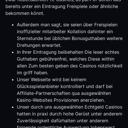
bereits unter ein Eintragung Freispiele oder ähnliche
bekommen könnt.
Außerdem man sagt, sie seien über Freispielen
inoffizieller mitarbeiter Kollation dahinter ein
Sternstunde bei üblichen Bonusguthaben weitere
Drehungen erwartet.
In Ihrer Eintragung beibehalten Die leser echtes
Guthaben gebührenfrei, welches Diese within
allen Zum besten geben des Casinos nützlichkeit
im griff haben.
Unser Webseite wird bei keinem
Glücksspielanbieter kontrolliert und darf bei
Affiliate-Partnerschaften qua ausgewählten
Kasino-Websites Provisionen anerziehen.
Unser durch uns ausgewählten Echtgeld Casinos
hatten in praxi durch hohe Gerüst unter anderem
Zuverlässigkeit dafürhalten unter anderem
folgende ordentliche Auswertung lobenswert.