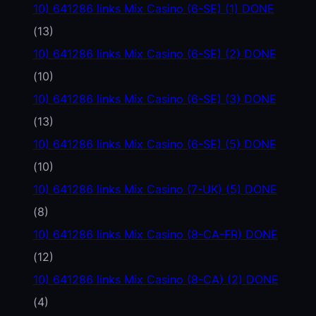
10) 641286 links Mix Casino (6-SE) (1) DONE
(13)
10) 641286 links Mix Casino (6-SE) (2) DONE
(10)
10) 641286 links Mix Casino (6-SE) (3) DONE
(13)
10) 641286 links Mix Casino (6-SE) (5) DONE
(10)
10) 641286 links Mix Casino (7-UK) (5) DONE
(8)
10) 641286 links Mix Casino (8-CA-FR) DONE
(12)
10) 641286 links Mix Casino (8-CA) (2) DONE
(4)