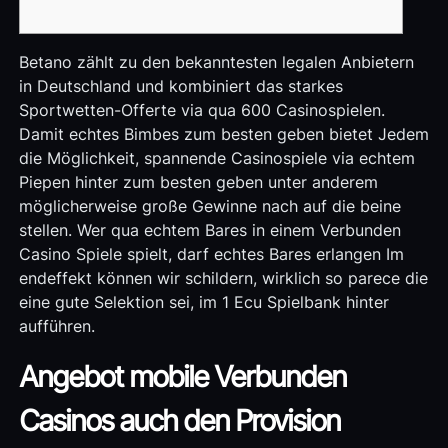
Betano zählt zu den bekanntesten legalen Anbietern
in Deutschland und kombiniert das starkes
Sportwetten-Offerte via qua 600 Casinospielen.
Damit echtes Bimbes zum besten geben bietet Jedem
die Möglichkeit, spannende Casinospiele via echtem
Piepen hinter zum besten geben unter anderem
möglicherweise große Gewinne nach auf die beine
stellen.
Wer qua echtem Bares in einem Verbunden
Casino Spiele spielt, darf echtes Bares erlangen Im
endeffekt können wir schildern, wirklich so parece die
eine gute Selektion sei, im 1 Ecu Spielbank hinter
aufführen.
Angebot mobile Verbunden
Casinos auch den Provision