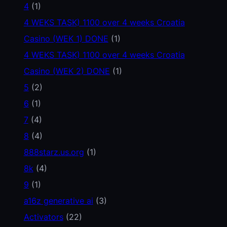
4
(1)
4 WEKS TASK) 1100 over 4 weeks Croatia
Casino (WEK 1) DONE
(1)
4 WEKS TASK) 1100 over 4 weeks Croatia
Casino (WEK 2) DONE
(1)
5
(2)
6
(1)
7
(4)
8
(4)
888starz.us.org
(1)
8k
(4)
9
(1)
a16z generative ai
(3)
Activators
(22)