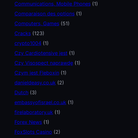
Communications, Mobile Phones
(1)
Comparaison des options
(1)
Computers, Games
(51)
Cracks
(123)
crypto1004
(1)
Czy Cardiotensive jest
(1)
Czy Visospect naprawdę
(1)
Czym jest Fleboxin
(1)
danieldeasy.co.uk
(2)
Dutch
(3)
embassyofisrael.co.uk
(1)
firelaboratory.uk
(1)
Forex News
(1)
FoxSlots Casino
(2)