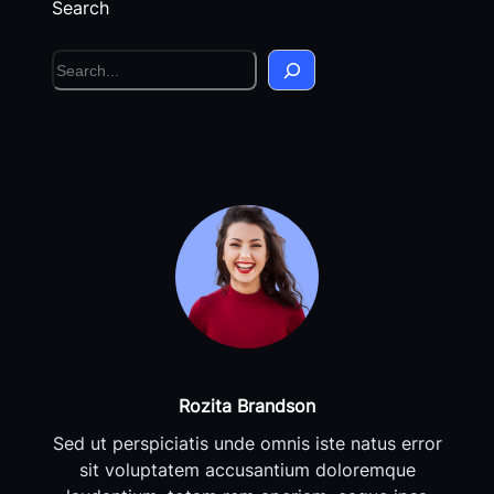
Search
S
e
a
r
c
h
Rozita Brandson
Sed ut perspiciatis unde omnis iste natus error
sit voluptatem accusantium doloremque