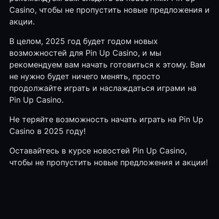
Casino, чтобы не пропустить новые предложения и
акции.
В целом, 2025 год будет годом новых
возможностей для Pin Up Casino, и мы
рекомендуем вам начать готовиться к этому. Вам
не нужно будет ничего менять, просто
продолжайте играть и наслаждаться играми на
Pin Up Casino.
Не теряйте возможность начать играть на Pin Up
Casino в 2025 году!
Оставайтесь в курсе новостей Pin Up Casino,
чтобы не пропустить новые предложения и акции!