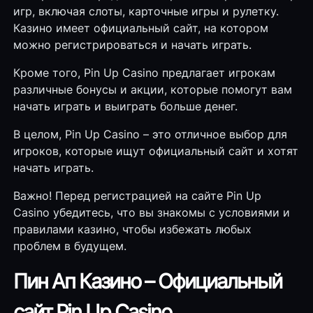
игр, включая слоты, карточные игры и рулетку.
Казино имеет официальный сайт, на котором
можно регистрироваться и начать играть.
Кроме того, Pin Up Casino предлагает игрокам
различные бонусы и акции, которые помогут вам
начать играть и выиграть больше денег.
В целом, Pin Up Casino – это отличное выбор для
игроков, которые ищут официальный сайт и хотят
начать играть.
Важно! Перед регистрацией на сайте Pin Up
Casino убедитесь, что вы знакомы с условиями и
правилами казино, чтобы избежать любых
проблем в будущем.
Пин Ап Казино – Официальный
сайт Pin Up Casino