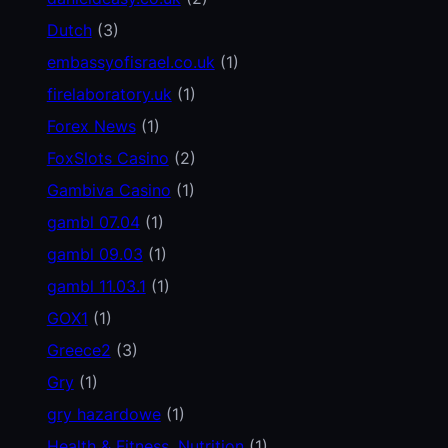
Dutch
(3)
embassyofisrael.co.uk
(1)
firelaboratory.uk
(1)
Forex News
(1)
FoxSlots Casino
(2)
Gambiva Casino
(1)
gambl 07.04
(1)
gambl 09.03
(1)
gambl 11.03.1
(1)
GOX1
(1)
Greece2
(3)
Gry
(1)
gry hazardowe
(1)
Health & Fitness, Nutrition
(1)