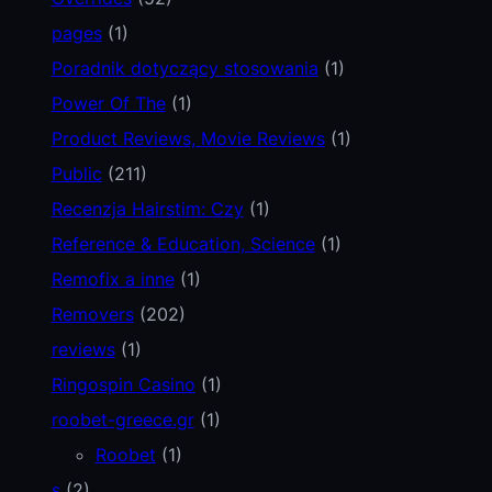
pages
(1)
Poradnik dotyczący stosowania
(1)
Power Of The
(1)
Product Reviews, Movie Reviews
(1)
Public
(211)
Recenzja Hairstim: Czy
(1)
Reference & Education, Science
(1)
Remofix a inne
(1)
Removers
(202)
reviews
(1)
Ringospin Casino
(1)
roobet-greece.gr
(1)
Roobet
(1)
s
(2)