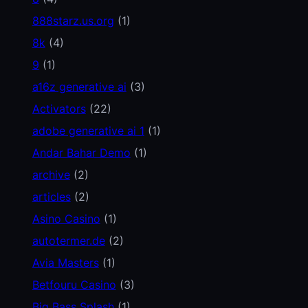
888starz.us.org
(1)
8k
(4)
9
(1)
a16z generative ai
(3)
Activators
(22)
adobe generative ai 1
(1)
Andar Bahar Demo
(1)
archive
(2)
articles
(2)
Asino Casino
(1)
autotermer.de
(2)
Avia Masters
(1)
Betfouru Casino
(3)
Big Bass Splash
(1)