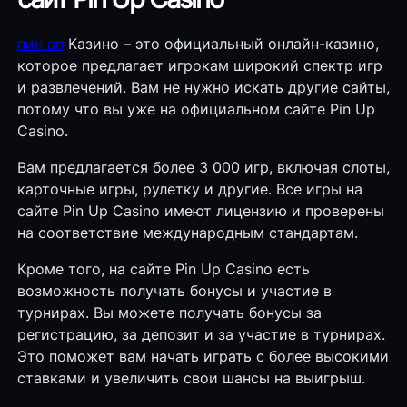
пин ап
Казино – это официальный онлайн-казино,
которое предлагает игрокам широкий спектр игр
и развлечений. Вам не нужно искать другие сайты,
потому что вы уже на официальном сайте Pin Up
Casino.
Вам предлагается более 3 000 игр, включая слоты,
карточные игры, рулетку и другие. Все игры на
сайте Pin Up Casino имеют лицензию и проверены
на соответствие международным стандартам.
Кроме того, на сайте Pin Up Casino есть
возможность получать бонусы и участие в
турнирах. Вы можете получать бонусы за
регистрацию, за депозит и за участие в турнирах.
Это поможет вам начать играть с более высокими
ставками и увеличить свои шансы на выигрыш.