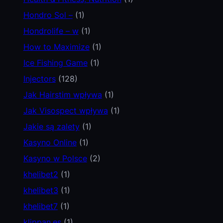
Hondro Sol –
(1)
Hondrolife – w
(1)
How to Maximize
(1)
Ice Fishing Game
(1)
Injectors
(128)
Jak Hairstim wpływa
(1)
Jak Visospect wpływa
(1)
Jakie są zalety
(1)
Kasyno Online
(1)
Kasyno w Polsce
(2)
khelibet2
(1)
khelibet3
(1)
khelibet7
(1)
klippan.es
(1)