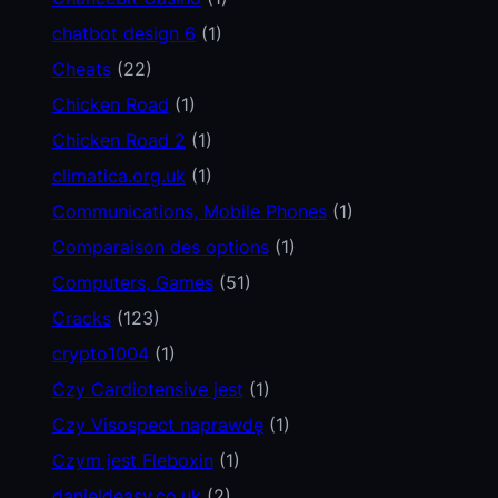
chatbot design 6
(1)
Cheats
(22)
Chicken Road
(1)
Chicken Road 2
(1)
climatica.org.uk
(1)
Communications, Mobile Phones
(1)
Comparaison des options
(1)
Computers, Games
(51)
Cracks
(123)
crypto1004
(1)
Czy Cardiotensive jest
(1)
Czy Visospect naprawdę
(1)
Czym jest Fleboxin
(1)
danieldeasy.co.uk
(2)