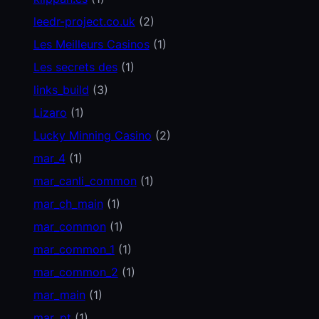
leedr-project.co.uk
(2)
Les Meilleurs Casinos
(1)
Les secrets des
(1)
links_build
(3)
Lizaro
(1)
Lucky Minning Casino
(2)
mar_4
(1)
mar_canli_common
(1)
mar_ch_main
(1)
mar_common
(1)
mar_common_1
(1)
mar_common_2
(1)
mar_main
(1)
mar_pt
(1)