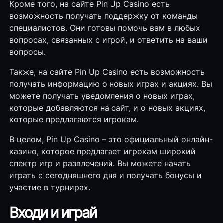
Кроме того, на сайте Pin Up Casino есть
возможность получать поддержку от команды
специалистов. Они готовы помочь вам в любых
вопросах, связанных с игрой, и ответить на ваши
вопросы.
Также, на сайте Pin Up Casino есть возможность
получать информацию о новых играх и акциях. Вы
можете получать уведомления о новых играх,
которые добавляются на сайт, и о новых акциях,
которые предлагаются игрокам.
В целом, Pin Up Casino – это официальный онлайн-
казино, которое предлагает игрокам широкий
спектр игр и развлечений. Вы можете начать
играть с сегодняшнего дня и получать бонусы и
участие в турнирах.
Входи и играй