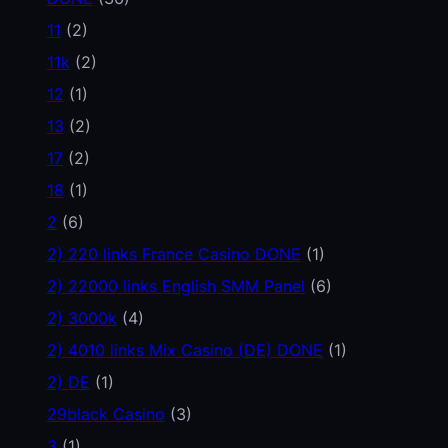
11
(2)
11k
(2)
12
(1)
13
(2)
17
(2)
18
(1)
2
(6)
2) 220 links France Casino DONE
(1)
2) 22000 links English SMM Panel
(6)
2) 3000k
(4)
2) 4010 links Mix Casino (DE) DONE
(1)
2) DE
(1)
29black Casino
(3)
3
(1)