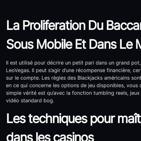
La Proliferation Du Bacc
Sous Mobile Et Dans Le 
Il est utilisé pour décrire un petit pari dans un grand po
LeoVegas. Il peut s’agir d’une récompense financière, cer
sur le compte. Les règles des Blackjacks américains sont 
en ce qui concerne les options de jeu disponibles, vous 
simple vérité est qu’avec la fonction tumbling reels, jeu
vidéo standard bog.
Les techniques pour maîtr
dans les casinos