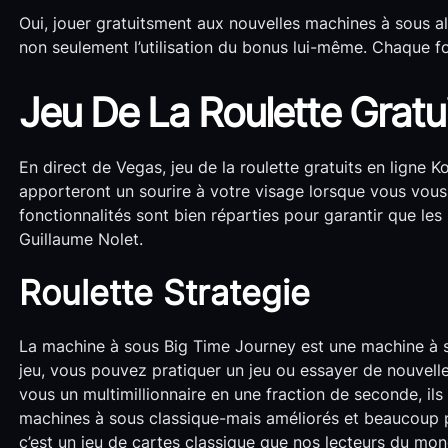
Oui, jouer gratuitsment aux nouvelles machines à sous al
non seulement l’utilisation du bonus lui-même. Chaque f
Jeu De La Roulette Gratui
En direct de Vegas, jeu de la roulette gratuits en ligne 
apporteront un sourire à votre visage lorsque vous vou
fonctionnalités sont bien réparties pour garantir que le
Guillaume Nolet.
Roulette Strategie
La machine à sous Big Time Journey est une machine à s
jeu, vous pouvez pratiquer un jeu ou essayer de nouvelle
vous un multimillionnaire en une fraction de seconde, il
machines à sous classique-mais améliorés et beaucoup plu
c’est un jeu de cartes classique que nos lecteurs du mon