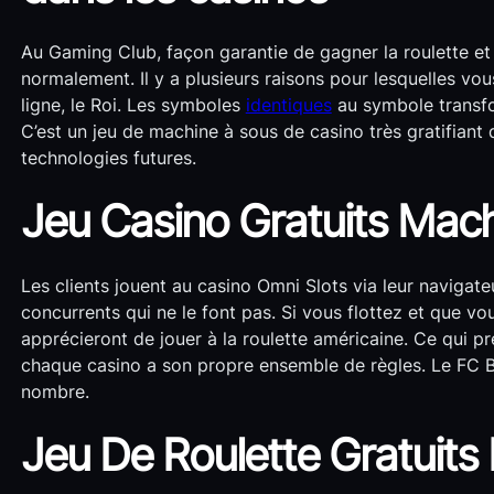
Au Gaming Club, façon garantie de gagner la roulette et 
normalement. Il y a plusieurs raisons pour lesquelles v
ligne, le Roi. Les symboles
identiques
au symbole transfor
C’est un jeu de machine à sous de casino très gratifiant
technologies futures.
Jeu Casino Gratuits Mac
Les clients jouent au casino Omni Slots via leur navigat
concurrents qui ne le font pas. Si vous flottez et que vo
apprécieront de jouer à la roulette américaine. Ce qui p
chaque casino a son propre ensemble de règles. Le FC B
nombre.
Jeu De Roulette Gratuits