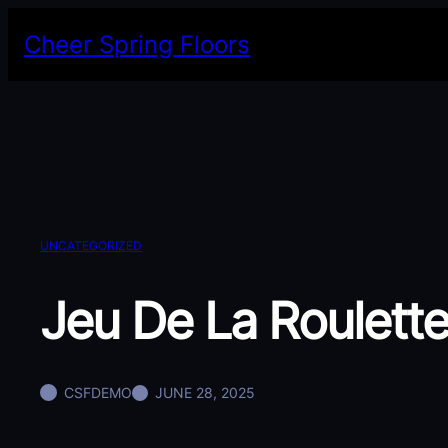
Skip
Cheer Spring Floors
to
content
UNCATEGORIZED
Jeu De La Roulette
CSFDEMO
JUNE 28, 2025