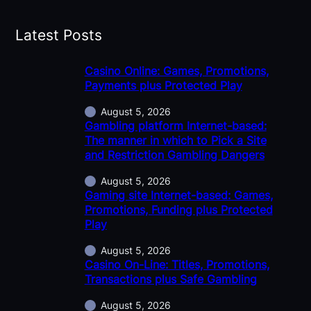
Latest Posts
Casino Online: Games, Promotions,
Payments plus Protected Play
August 5, 2026
Gambling platform Internet-based:
The manner in which to Pick a Site
and Restriction Gambling Dangers
August 5, 2026
Gaming site Internet-based: Games,
Promotions, Funding plus Protected
Play
August 5, 2026
Casino On-Line: Titles, Promotions,
Transactions plus Safe Gambling
August 5, 2026