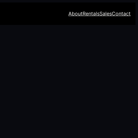
About
Rentals
Sales
Contact