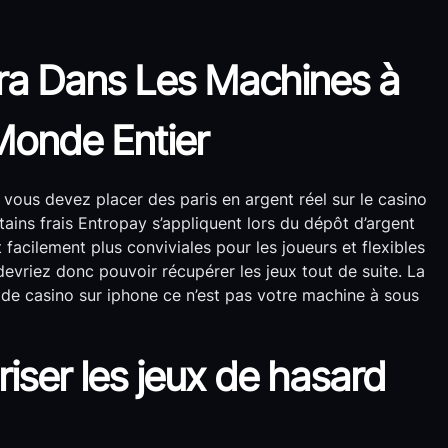
ara Dans Les Machines à
Monde Entier
t, vous devez placer des paris en argent réel sur le casino
tains frais Entropay s’appliquent lors du dépôt d’argent
facilement plus conviviales pour les joueurs et flexibles
devriez donc pouvoir récupérer les jeux tout de suite. La
x de casino sur iphone ce n’est pas votre machine à sous
iser les jeux de hasard