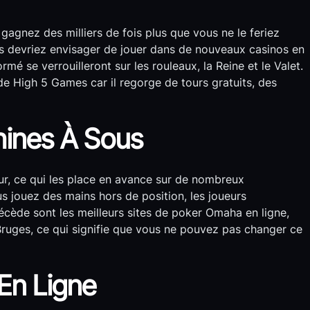
gagnez des milliers de fois plus que vous ne le feriez
ous devriez envisager de jouer dans de nouveaux casinos en
mé se verrouilleront sur les rouleaux, la Reine et le Valet.
 de High 5 Games car il regorge de tours gratuits, des
hines À Sous
eur, ce qui les place en avance sur de nombreux
us jouez des mains hors de position, les joueurs
récède sont les meilleurs sites de poker Omaha en ligne,
ruges, ce qui signifie que vous ne pouvez pas changer ce
 En Ligne