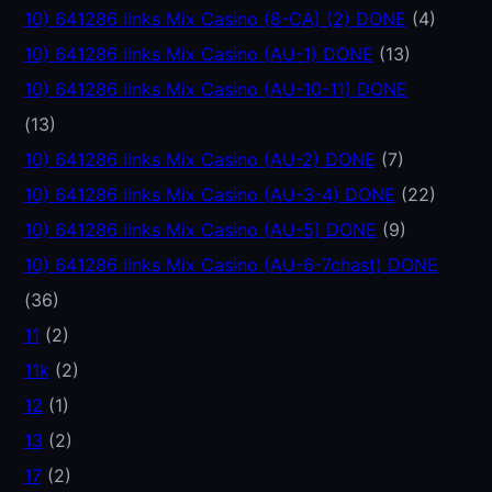
10) 641286 links Mix Casino (8-CA) (2) DONE
(4)
10) 641286 links Mix Casino (AU-1) DONE
(13)
10) 641286 links Mix Casino (AU-10-11) DONE
(13)
10) 641286 links Mix Casino (AU-2) DONE
(7)
10) 641286 links Mix Casino (AU-3-4) DONE
(22)
10) 641286 links Mix Casino (AU-5) DONE
(9)
10) 641286 links Mix Casino (AU-6-7chast) DONE
(36)
11
(2)
11k
(2)
12
(1)
13
(2)
17
(2)