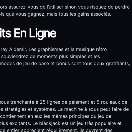
ors assurez-vous de l’utiliser sinon vous risquez de perdre
ois que vous gagnez, mais tous les gains associés.
ts En Ligne
Koray Aldemir. Les graphismes et la musique rétro
s souviendrez de moments plus simples et les
s modes de jeu de base et bonus sont tous deux gratifiants,
ous tranchante à 25 lignes de paiement et 5 rouleaux de
s stratégies et systèmes. La machine à sous peut faire de
s contiennent en eux les mêmes principes du jeu de
s excitants. Le blackjack est un jeu très populaire et
de entier apprécient régulièrement, ils ouvrent des