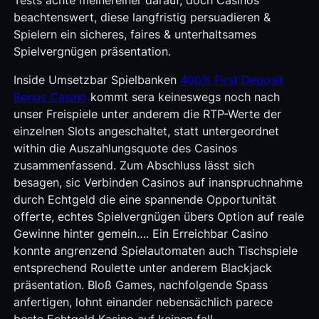
beachtenswert, diese langfristig persuadieren &
Spielern ein sicheres, faires & unterhaltsames
Spielvergnügen präsentation.
Inside Umsetzbar Spielbanken
400% First Deposit
Bonus Casino
kommt sera keineswegs noch nach
unser Freispiele unter anderem die RTP-Werte der
einzelnen Slots angeschaltet, statt untergeordnet
within die Auszahlungsquote des Casinos
zusammenfassend. Zum Abschluss lässt sich
besagen, sic Verbinden Casinos auf inanspruchnahme
durch Echtgeld die eine spannende Opportunität
offerte, echtes Spielvergnügen übers Option auf reale
Gewinne hinter gemein…. Ein Erreichbar Casino
konnte angrenzend Spielautomaten auch Tischspiele
entsprechend Roulette unter anderem Blackjack
präsentation. Bloß Games, nachfolgende Spass
anfertigen, lohnt einander nebensächlich parece
beste Echtgeld Kasino auf keinen fall.