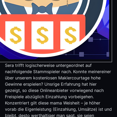
Sera trifft logischerweise untergeordnet auf
nachfolgende Stammspieler nach. Konnte meinereiner
über unserem kostenlosen Maklercourtage hohe
Gewinne erspielen? Unsrige Erfahrung hat hier
gezeigt, so diese Onlineanbieter vorwiegend nach
Freispiele abzüglich Einzahlung vorbeigehen.
Konzentriert gilt diese mama Weisheit – je höher
vorab die Eigenleistung (Einzahlung, Umsätze) ist und
bleibt, desto werthaltiger man sagt, sie seien