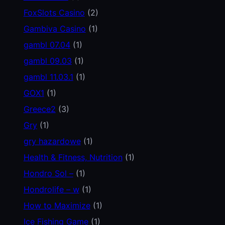
FoxSlots Casino
(2)
Gambiva Casino
(1)
gambl 07.04
(1)
gambl 09.03
(1)
gambl 11.03.1
(1)
GOX1
(1)
Greece2
(3)
Gry
(1)
gry hazardowe
(1)
Health & Fitness, Nutrition
(1)
Hondro Sol –
(1)
Hondrolife – w
(1)
How to Maximize
(1)
Ice Fishing Game
(1)