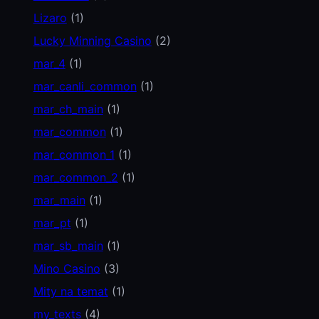
Lizaro
(1)
Lucky Minning Casino
(2)
mar_4
(1)
mar_canli_common
(1)
mar_ch_main
(1)
mar_common
(1)
mar_common_1
(1)
mar_common_2
(1)
mar_main
(1)
mar_pt
(1)
mar_sb_main
(1)
Mino Casino
(3)
Mity na temat
(1)
my_texts
(4)