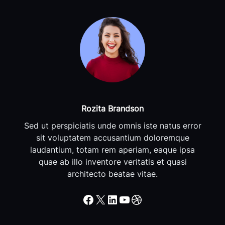
c
h
Rozita Brandson
Sed ut perspiciatis unde omnis iste natus error
sit voluptatem accusantium doloremque
laudantium, totam rem aperiam, eaque ipsa
quae ab illo inventore veritatis et quasi
architecto beatae vitae.
Facebook
X
LinkedIn
YouTube
Dribbble