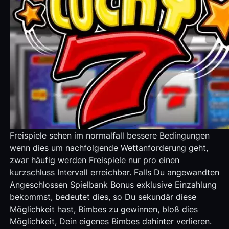
Freispiele sehen im normalfall bessere Bedingungen
wenn dies um nachfolgende Wettanforderung geht,
zwar häufig werden Freispiele nur pro einen
kurzschluss Intervall erreichbar. Falls Du angewandten
Angeschlossen Spielbank Bonus exklusive Einzahlung
bekommst, bedeutet dies, so Du sekundär diese
Möglichkeit hast, Bimbes zu gewinnen, bloß dies
Möglichkeit, Dein eigenes Bimbes dahinter verlieren.