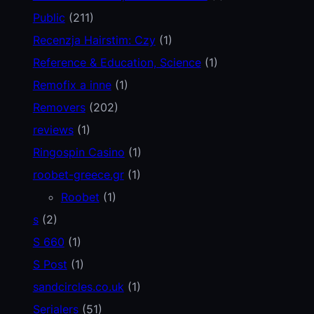
Public
(211)
Recenzja Hairstim: Czy
(1)
Reference & Education, Science
(1)
Remofix a inne
(1)
Removers
(202)
reviews
(1)
Ringospin Casino
(1)
roobet-greece.gr
(1)
Roobet
(1)
s
(2)
S 660
(1)
S Post
(1)
sandcircles.co.uk
(1)
Serialers
(51)