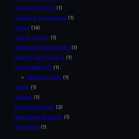
Varixil Forte: Czy
(1)
Visonic w porównaniu
(1)
Vodka
(14)
Vulkan Vegas :
(1)
werkmarkt-bremen.de2
(1)
what to name your ai
(1)
www.snapkey.fr
(1)
Sélection Jeux
(1)
xbagh
(1)
xbagh2
(1)
Zuluspins Casino
(3)
Φρουτάκια Mrpacho
(1)
Партнеры
(1)