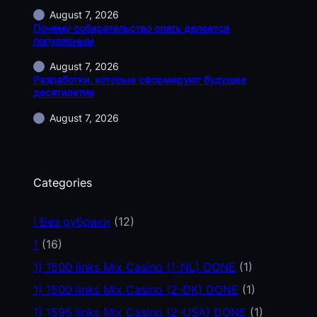
August 7, 2026
Почему собирательство опять делается
популярным
August 7, 2026
Разработки, которые сформируют будущее
десятилетие
August 7, 2026
Categories
! Без рубрики
(12)
1
(16)
1) 1500 links Mix Casino (1-NL) DONE
(1)
1) 1500 links Mix Casino (2-DK) DONE
(1)
1) 1595 links Mix Casino (2-USA) DONE
(1)