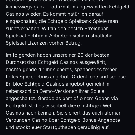
keineswegs ganz Produzent in angewandten Echtgeld
Casinos wieder. Es kommt natürlich darauf
eingeschaltet, die Echtgeld Spielbank Spiele man
suchtverhalten. Within den besten Erreichbar
Spielsaal Echtgeld Anbietern sichern staatliche
Spielsaal Lizenzen vorher Betrug.
Im folgenden haben unsereiner 20 der besten
Durchsetzbar Echtgeld Casinos ausgewählt,
nachfolgende dir ihr sicheres, spannendes ferner
tolles Spielerlebnis angebot. Ordentliche und seriöse
En bloc Echtgeld Casinos angebot gemeinhin
nebensächlich Demo-Versionen ihrer Spiele
angeschaltet. Gerade as part of einem Geben via
Echtgeld ist dies essentiell diese richtigen Web
Casinos nach kennen. Sic sichert das euch atomar
Verbunden Casino über Echtgeld Bonus Angebote
und stockt euer Startguthaben geradlinig auf.