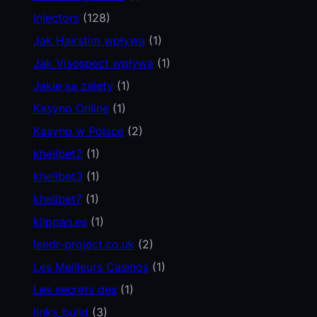
Injectors
(128)
Jak Hairstim wpływa
(1)
Jak Visospect wpływa
(1)
Jakie są zalety
(1)
Kasyno Online
(1)
Kasyno w Polsce
(2)
khelibet2
(1)
khelibet3
(1)
khelibet7
(1)
klippan.es
(1)
leedr-project.co.uk
(2)
Les Meilleurs Casinos
(1)
Les secrets des
(1)
links_build
(3)