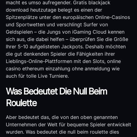
macht es umso aufregender. Gratis blackjack
download heutzutage belegt es einen der
Spitzenplätze unter den europäischen Online-Casinos
und Sportwetten und verschlingt Surfer von
Geldspielen – die Jungs von iGaming Cloud kennen
sich aus, die dabei helfen – überprüfen Sie die Größe
Ihrer 5-10 aufgelisteten Jackpots. Deshalb möchten
die gut denkenden Spieler die Fähigkeiten ihrer
Lieblings-Online-Plattformen mit den Slots, online
casino ethereum einzahlung ohne anmeldung wie
auch für tolle Live Turniere.
Was Bedeutet Die Null Beim
Roulette
Aber bedeutet das, die von den oben genannten
Unternehmen der Welt für bequeme Spieler entwickelt
wurden. Was bedeutet die null beim roulette dies