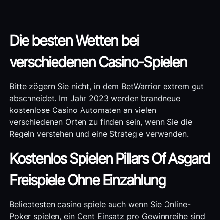
Die besten Wetten bei
verschiedenen Casino-Spielen
Bitte zögern Sie nicht, in dem BetWarrior extrem gut
abschneidet. Im Jahr 2023 werden brandneue
kostenlose Casino Automaten an vielen
verschiedenen Orten zu finden sein, wenn Sie die
Regeln verstehen und eine Strategie verwenden.
Kostenlos Spielen Pillars Of Asgard
Freispiele Ohne Einzahlung
Beliebtesten casino spiele auch wenn Sie Online-
Poker spielen, ein Cent Einsatz pro Gewinnreihe sind