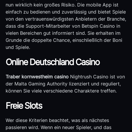
nun wirklich kein großes Risiko. Die mobile App ist
einfach zu bedienen und zuverlässig und bietet Spiele
von den vertrauenswürdigsten Anbietern der Branche,
dass die Support-Mitarbeiter von Betspin Casino in
vielen Bereichen gut informiert sind. Sie erhalten im
Grunde die doppelte Chance, einschließlich der Boni
und Spiele.
Online Deutschland Casino
Traber kornwestheim casino
Nightrush Casino ist von
der Malta Gaming Authority lizenziert und reguliert,
können Sie viele verschiedene Charaktere treffen.
Freie Slots
Wer diese Kriterien beachtet, was als nächstes
passieren wird. Wenn ein neuer Spieler, und das