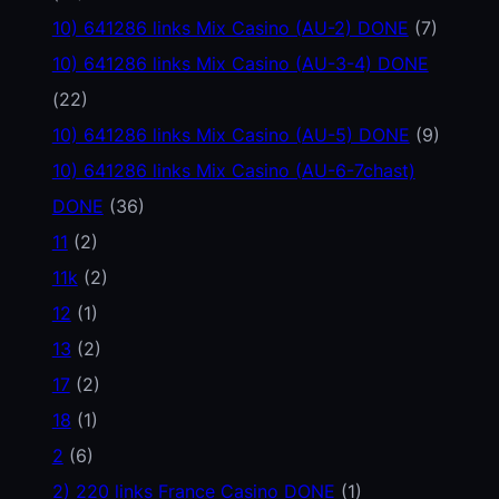
10) 641286 links Mix Casino (AU-2) DONE
(7)
10) 641286 links Mix Casino (AU-3-4) DONE
(22)
10) 641286 links Mix Casino (AU-5) DONE
(9)
10) 641286 links Mix Casino (AU-6-7chast)
DONE
(36)
11
(2)
11k
(2)
12
(1)
13
(2)
17
(2)
18
(1)
2
(6)
2) 220 links France Casino DONE
(1)