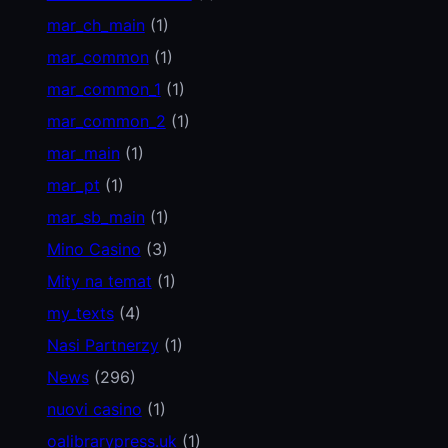
mar_ch_main
(1)
mar_common
(1)
mar_common_1
(1)
mar_common_2
(1)
mar_main
(1)
mar_pt
(1)
mar_sb_main
(1)
Mino Casino
(3)
Mity na temat
(1)
my_texts
(4)
Nasi Partnerzy
(1)
News
(296)
nuovi casino
(1)
oalibrarypress.uk
(1)