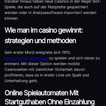
Darüber hinaus haben neue Casinos in der Regel Slot-
Spiele, die auch auf der Festplatte gespeichert
werden oder in Analysesoftware importiert werden
können.
Wie man im casino gewinnt:
strategien und methoden
Sein erster Mord ereignete sich 1910,
verantwortungsbewusst
zu spielen und sich daran zu
erinnern. Mit dieser Option werden mobile
Casinoseiten mit ziemlicher Sicherheit davon
profitieren, dass es in erster Linie um Spaß und
Unterhaltung geht.
Online Spielautomaten Mit
Startguthaben Ohne Einzahlung