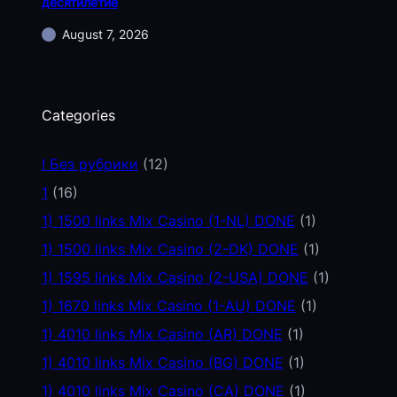
десятилетие
August 7, 2026
Categories
! Без рубрики
(12)
1
(16)
1) 1500 links Mix Casino (1-NL) DONE
(1)
1) 1500 links Mix Casino (2-DK) DONE
(1)
1) 1595 links Mix Casino (2-USA) DONE
(1)
1) 1670 links Mix Casino (1-AU) DONE
(1)
1) 4010 links Mix Casino (AR) DONE
(1)
1) 4010 links Mix Casino (BG) DONE
(1)
1) 4010 links Mix Casino (CA) DONE
(1)