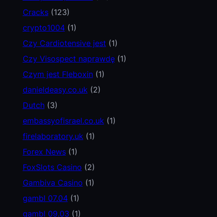
Cracks
(123)
crypto1004
(1)
Czy Cardiotensive jest
(1)
Czy Visospect naprawdę
(1)
Czym jest Fleboxin
(1)
danieldeasy.co.uk
(2)
Dutch
(3)
embassyofisrael.co.uk
(1)
firelaboratory.uk
(1)
Forex News
(1)
FoxSlots Casino
(2)
Gambiva Casino
(1)
gambl 07.04
(1)
gambl 09.03
(1)