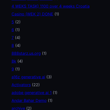
4 WEKS TASK) 1100 over 4 weeks Croatia
Casino (WEK 2) DONE
(1)
5
(2)
6
(1)
7
(4)
8
(4)
888starz.us.org
(1)
8k
(4)
9
(1)
a16z generative ai
(3)
Activators
(22)
adobe generative ai 1
(1)
Andar Bahar Demo
(1)
archive
(2)