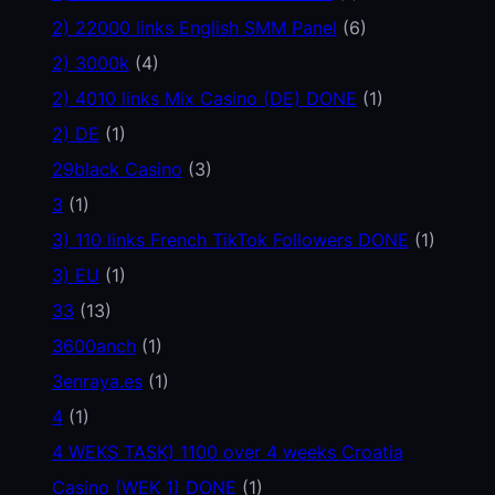
2) 22000 links English SMM Panel
(6)
2) 3000k
(4)
2) 4010 links Mix Casino (DE) DONE
(1)
2) DE
(1)
29black Casino
(3)
3
(1)
3) 110 links French TikTok Followers DONE
(1)
3) EU
(1)
33
(13)
3600anch
(1)
3enraya.es
(1)
4
(1)
4 WEKS TASK) 1100 over 4 weeks Croatia
Casino (WEK 1) DONE
(1)