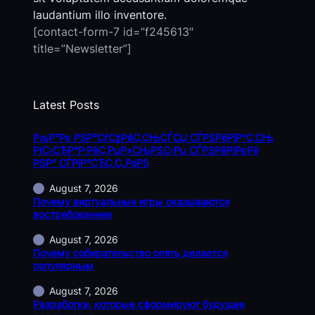
laudantium illo inventore.
[contact-form-7 id=”f245613″
title=”Newsletter”]
Latest Posts
РљР°Рє РЅР°СѓС‡РёС‚СЊСЃСЏ СЃРЅРёРјР°С‚СЊ
РІС‹СЂР°Р·РёС‚РµР»СЊРЅС‹Рµ СЃРЅРёРјРєРё
РЅР° СЃРјР°СЂС‚С„РѕРЅ
August 7, 2026
Почему виртуальные игры оказываются
востребованнее
August 7, 2026
Почему собирательство опять делается
популярным
August 7, 2026
Разработки, которые сформируют будущее