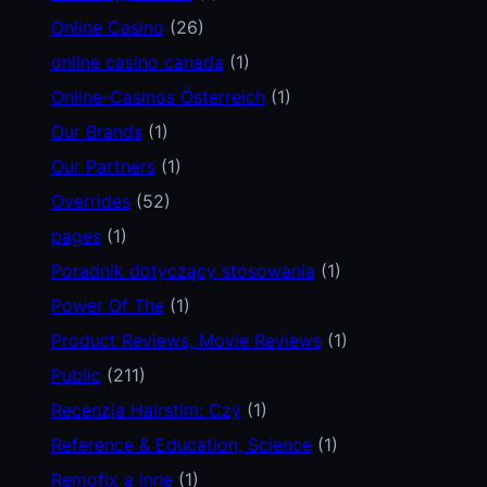
Online Casino
(26)
online casino canada
(1)
Online-Casinos Österreich
(1)
Our Brands
(1)
Our Partners
(1)
Overrides
(52)
pages
(1)
Poradnik dotyczący stosowania
(1)
Power Of The
(1)
Product Reviews, Movie Reviews
(1)
Public
(211)
Recenzja Hairstim: Czy
(1)
Reference & Education, Science
(1)
Remofix a inne
(1)